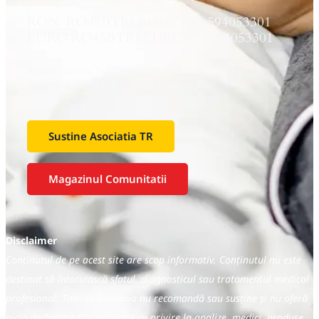
RON RO95BTRLRONCRT0594053301
EURO RO45BTRLEURCRT0594053301
Banca:
Banca Transilvania
Beneficiar:
Asociaţia Tiroida Romania
Sustine Asociatia TR
Magazinul Comunitatii
Disclaimer
Conținutul de pe acest site are scop informativ. Conținutul nu este
destinat să înlocuiască sfatul, diagnosticul sau tratamentul medical
profesional. Tiroida Romania nu recomandă sau susține și nu oferă
nicio declarație sau garanție cu privire la analize, medici, produse,