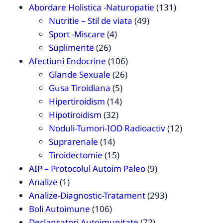
Abordare Holistica -Naturopatie
(131)
Nutritie – Stil de viata
(49)
Sport -Miscare
(4)
Suplimente
(26)
Afectiuni Endocrine
(106)
Glande Sexuale
(26)
Gusa Tiroidiana
(5)
Hipertiroidism
(14)
Hipotiroidism
(32)
Noduli-Tumori-IOD Radioactiv
(12)
Suprarenale
(14)
Tiroidectomie
(15)
AIP – Protocolul Autoim Paleo
(9)
Analize
(1)
Analize-Diagnostic-Tratament
(293)
Boli Autoimune
(106)
Declansatori Autoimunitate
(72)