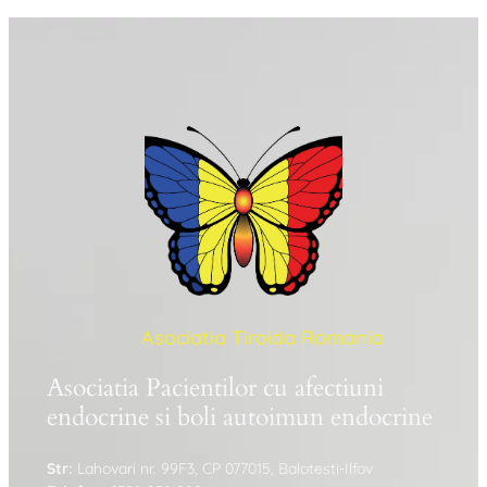
Asociatia Tiroida Romania
Asociatia Pacientilor cu afectiuni
endocrine si boli autoimun endocrine
Str:
Lahovari nr. 99F3, CP 077015, Balotesti-Ilfov