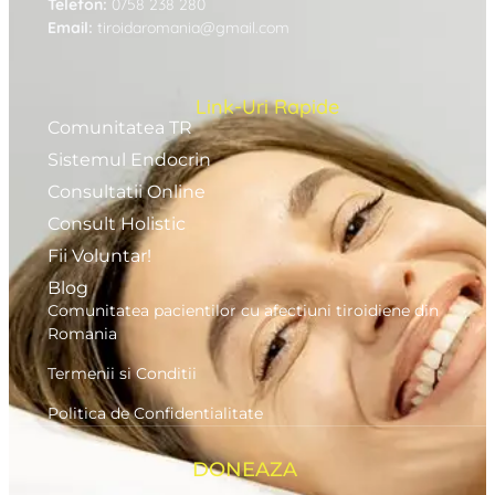
Telefon:
0758 238 280
Email:
tiroidaromania@gmail.com
Link-Uri Rapide
Comunitatea TR
Sistemul Endocrin
Consultatii Online
Consult Holistic
Fii Voluntar!
Blog
Comunitatea pacientilor cu afectiuni tiroidiene din
Romania
Termenii si Conditii
Politica de Confidentialitate
DONEAZA