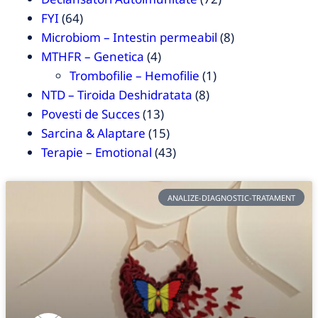
FYI
(64)
Microbiom – Intestin permeabil
(8)
MTHFR – Genetica
(4)
Trombofilie – Hemofilie
(1)
NTD – Tiroida Deshidratata
(8)
Povesti de Succes
(13)
Sarcina & Alaptare
(15)
Terapie – Emotional
(43)
ANALIZE-DIAGNOSTIC-TRATAMENT