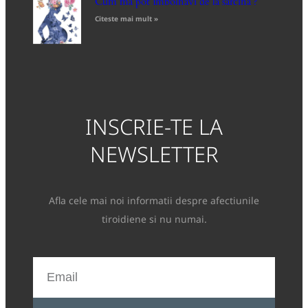
Cum mă pot îmbolnăvi de la sarcină ?
Citeste mai mult »
INSCRIE-TE LA
NEWSLETTER
Afla cele mai noi informatii despre afectiunile
tiroidiene si nu numai.