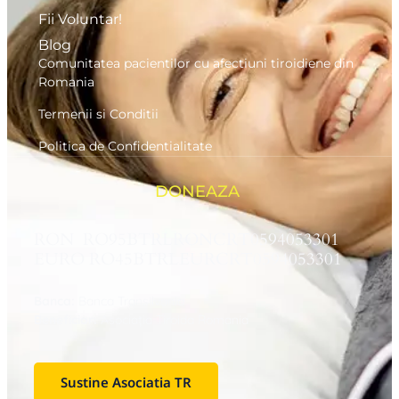
Fii Voluntar!
Blog
Comunitatea pacientilor cu afectiuni tiroidiene din
Romania
Termenii si Conditii
Politica de Confidentialitate
DONEAZA
RON RO95BTRLRONCRT0594053301
EURO RO45BTRLEURCRT0594053301
Banca:
Banca Transilvania
Beneficiar:
Asociaţia Tiroida Romania
Sustine Asociatia TR