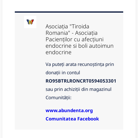
Asociația "Tiroida
Romania" - Asociația
Pacienților cu afecțiuni
endocrine si boli autoimun
endocrine
Va puteți arata recunoștința prin
donații in contul
RO95BTRLRONCRT0594053301
sau prin achiziții din magazinul
Comunității:
www.abundenta.org
Comunitatea Facebook