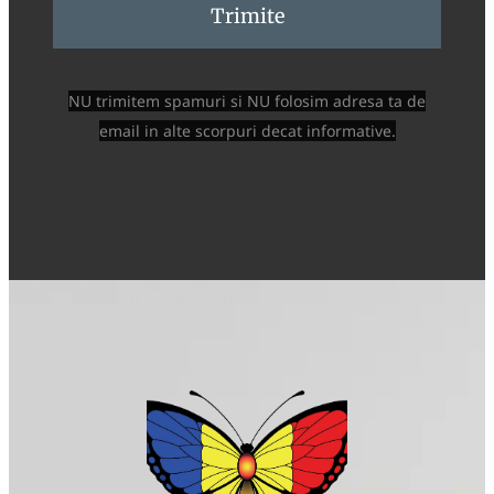
Trimite
NU trimitem spamuri si NU folosim adresa ta de
email in alte scorpuri decat informative.