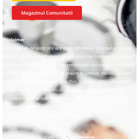
Magazinul Comunitatii
Disclaimer
Conținutul de pe acest site are scop informativ. Conținutul nu este
destinat să înlocuiască sfatul, diagnosticul sau tratamentul medical
profesional. Tiroida Romania nu recomandă sau susține și nu oferă
nicio declarație sau garanție cu privire la analize, medici, produse,
proceduri sau alte informații specifice. Solicitați sfatul unui medic
calificat dacă aveți întrebări cu privire la o afecțiune medicală.
Încrederea în orice informație furnizată de Tiroida Romania este
exclusiv pe propriul risc. Dacă aveți o urgență medicală, sunați la
112 sau la alt număr urgență cunoscut de dvs.
© 2025 by TIROIDA ROMANIA