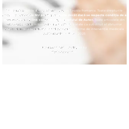
Toate informațiile din acest site aparțin Tiroida Romania. Toate drepturile
rezervate.
Articolele NU pot fi distribuite decât dacă se respecta condiția de a
preciza sursa, cu link conform Legii Dreptului de Autor.
Toate articolele din
site sunt cu titlu informativ și nu trebuie tratate ca substitut al sfaturilor
medicului de specialitate sau al orcarei alte forme de intervenție medicala
profesionala. © 2012 - 2025
Designed and Developed by
Codestream SRL