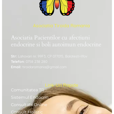
Asociatia Tiroida Romania
Asociatia Pacientilor cu afectiuni
endocrine si boli autoimun endocrine
Str:
Lahovari nr. 99F3, CP 077015, Balotesti-Ilfov
Telefon:
0758 238 280
Email:
tiroidaromania@gmail.com
Link-Uri Rapide
Comunitatea TR
Sistemul Endocrin
Consultatii Online
Consult Holistic