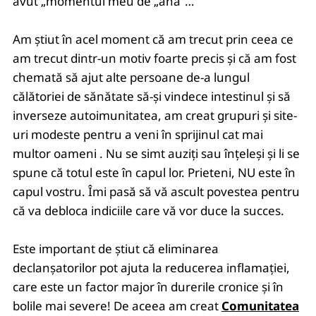
avut „momentul meu de „aha”…
Am știut în acel moment că am trecut prin ceea ce
am trecut dintr-un motiv foarte precis și că am fost
chemată să ajut alte persoane de-a lungul
călătoriei de sănătate să-și vindece intestinul și să
inverseze autoimunitatea, am creat grupuri și site-
uri modeste pentru a veni în sprijinul cat mai
multor oameni
. Nu se simt auziți sau înțeleși și li se
spune că totul este în capul lor. Prieteni, NU este în
capul vostru. Îmi pasă să vă ascult povestea pentru
că va debloca indiciile care vă vor duce la succes.
Este important de știut că eliminarea
declanșatorilor pot ajuta la reducerea inflamației,
care este un factor major în durerile cronice și în
bolile mai severe! De aceea am creat
Comunitatea