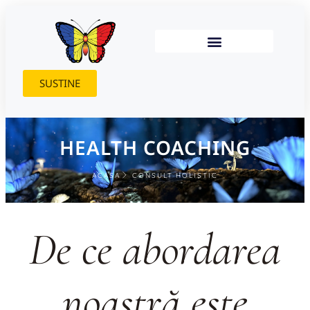
SUSTINE
HEALTH COACHING
ACASA
CONSULT HOLISTIC
De ce abordarea
noastră este