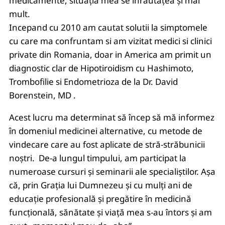
medicamente, situația mea se înrăutățea și mai
mult.
Incepand cu 2010 am cautat solutii la simptomele
cu care ma confruntam si am vizitat medici si clinici
private din Romania, doar in America am primit un
diagnostic clar de Hipotiroidism cu Hashimoto,
Trombofilie si Endometrioza de la Dr. David
Borenstein, MD .
Acest lucru ma determinat să încep să mă informez
în domeniul medicinei alternative, cu metode de
vindecare care au fost aplicate de stră-străbunicii
noștri.
De-a lungul timpului, am participat la
numeroase cursuri și seminarii ale specialiștilor. Așa
că, prin Grația lui Dumnezeu și cu mulți ani de
educație profesională și pregătire în medicină
funcțională, sănătate și viață mea s-au întors și am