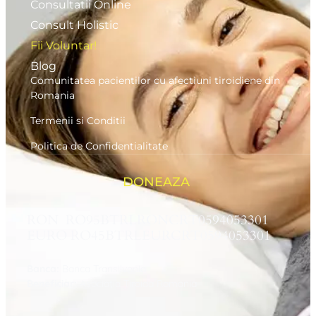
Consultatii Online
Consult Holistic
Fii Voluntar!
Blog
Comunitatea pacientilor cu afectiuni tiroidiene din
Romania
Termenii si Conditii
Politica de Confidentialitate
DONEAZA
RON RO95BTRLRONCRT0594053301
EURO RO45BTRLEURCRT0594053301
Banca:
Banca Transilvania
Beneficiar:
Asociaţia Tiroida Romania