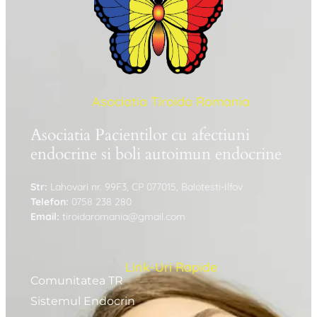
Asociatia Tiroida Romania
Asociatia Pacientilor cu afectiuni
endocrine si boli autoimun endocrine
Str:
Lahovari nr. 99F3, CP 077015, Balotesti-Ilfov
Telefon:
0758 238 280
Email:
tiroidaromania@gmail.com
Link-Uri Rapide
Comunitatea TR
Sistemul Endocrin