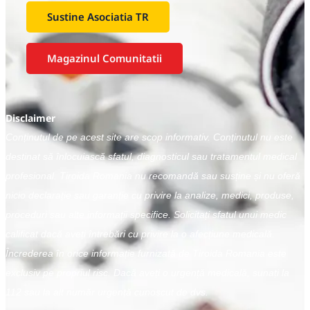
Sustine Asociatia TR
Magazinul Comunitatii
Disclaimer
Conținutul de pe acest site are scop informativ. Conținutul nu este
destinat să înlocuiască sfatul, diagnosticul sau tratamentul medical
profesional. Tiroida Romania nu recomandă sau susține și nu oferă
nicio declarație sau garanție cu privire la analize, medici, produse,
proceduri sau alte informații specifice. Solicitați sfatul unui medic
calificat dacă aveți întrebări cu privire la o afecțiune medicală.
Încrederea în orice informație furnizată de Tiroida Romania este
exclusiv pe propriul risc. Dacă aveți o urgență medicală, sunați la
112 sau la alt număr urgență cunoscut de dvs.