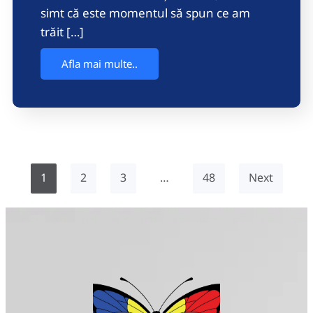
simt că este momentul să spun ce am
trăit […]
Afla mai multe..
1
2
3
…
48
Next