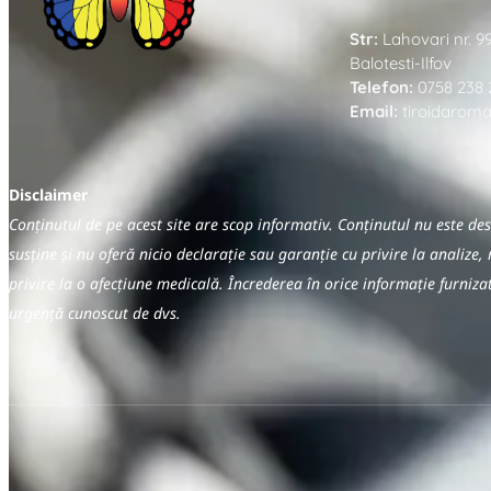
Str:
Lahovari nr. 9
Balotesti-Ilfov
Telefon:
0758 238 
Email:
tiroidarom
Disclaimer
Conținutul de pe acest site are scop informativ. Conținutul nu este d
susține și nu oferă nicio declarație sau garanție cu privire la analize, 
privire la o afecțiune medicală. Încrederea în orice informație furniz
urgență cunoscut de dvs.