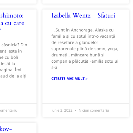
ashimoto:
Izabella Wentz – Sfaturi
a cu care
?
„Sunt în Anchorage, Alaska cu
familia și cu soțul într-o vacanță
de resetare a glandelor
 căsnicia? Din
suprarenale plină de somn, yoga,
ment este în
drumeții, mâncare bună și
e cu boli
companie plăcută! Familia soțului
decât la
s-a
magina. Îmi
aud de la alți
CITESTE MAI MULT »
comentariu
iunie 2, 2022
Niciun comentariu
ikov-