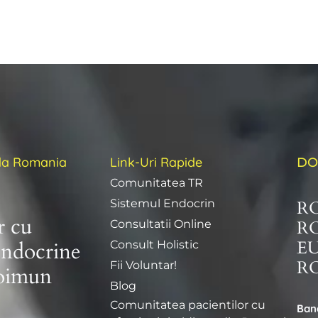
ida Romania
Link-Uri Rapide
DO
Comunitatea TR
R
Sistemul Endocrin
r cu
R
Consultatii Online
E
endocrine
Consult Holistic
RO
Fii Voluntar!
toimun
Blog
Comunitatea pacientilor cu
Ban