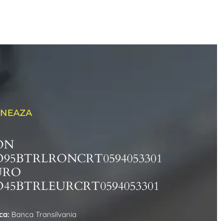
NEAZA
ON
O95BTRLRONCRT0594053301
URO
45BTRLEURCRT0594053301
ca:
Banca Transilvania