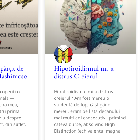
ărțit de
Hipotiroidismul mi-a
Hashimoto
distrus Creierul
coperiți o
Hipotiroidismul mi-a distrus
onală —
creierul ” Am fost mereu o
tena mea,
studentă de top, câștigând
tru prima
mereu, eram pe lista decanului
riu despre
mai mulți ani consecutivi, primind
, din suflet.
câteva burse, absolvind High
Distinction (echivalentul magna