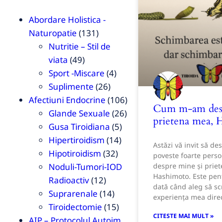
Abordare Holistica -
Naturopatie
(131)
Nutritie – Stil de
viata
(49)
Sport -Miscare
(4)
Suplimente
(26)
Afectiuni Endocrine
(106)
Cum m-am desp
Glande Sexuale
(26)
prietena mea, 
Gusa Tiroidiana
(5)
Hipertiroidism
(14)
Astăzi vă invit să des
Hipotiroidism
(32)
poveste foarte pers
Noduli-Tumori-IOD
despre mine și prie
Hashimoto. Este pen
Radioactiv
(12)
dată când aleg să sc
Suprarenale
(14)
experiența mea direct
Tiroidectomie
(15)
CITESTE MAI MULT »
AIP – Protocolul Autoim