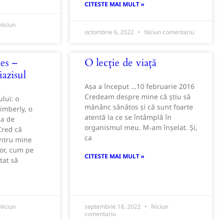
CITESTE MAI MULT »
Niciun
octombrie 6, 2022
Niciun comentariu
es –
O lecție de viață
iazisul
Așa a început …10 februarie 2016
Credeam despre mine că știu să
lui: o
mănânc sănătos și că sunt foarte
imberly, o
atentă la ce se întâmplă în
na de
organismul meu. M-am înșelat. Și,
Cred că
ca
entru mine
lor, cum pe
CITESTE MAI MULT »
tat să
Niciun
septembrie 18, 2022
Niciun
comentariu