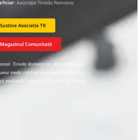
ficiar:
Asociaţia Tiroida Romania
Sustine Asociatia TR
Magazinul Comunitatii
fesional. Tiroida Romania nu recomandă sau
 unui medic calificat dacă aveți întrebări cu
nță medicală, sunați la 112 sau la alt număr