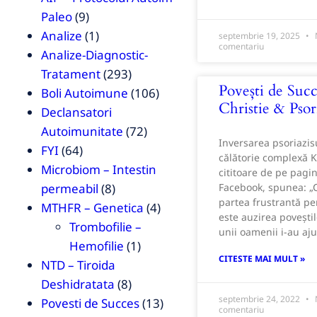
Paleo
(9)
Analize
(1)
septembrie 19, 2025
comentariu
Analize-Diagnostic-
Tratament
(293)
Povești de Succ
Boli Autoimune
(106)
Christie & Psor
Declansatori
Autoimunitate
(72)
Inversarea psoriazisu
FYI
(64)
călătorie complexă K
Microbiom – Intestin
cititoare de pe pagi
permeabil
(8)
Facebook, spunea: „
partea frustrantă p
MTHFR – Genetica
(4)
este auzirea povești
Trombofilie –
unii oamenii i-au aju
Hemofilie
(1)
CITESTE MAI MULT »
NTD – Tiroida
Deshidratata
(8)
septembrie 24, 2022
Povesti de Succes
(13)
comentariu