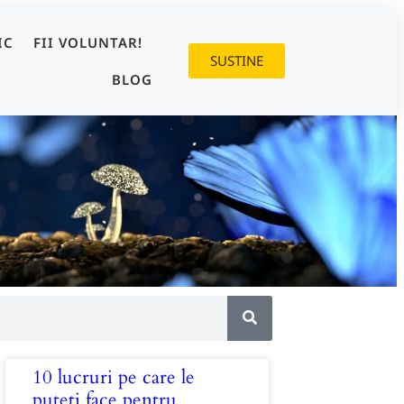
IC
FII VOLUNTAR!
SUSTINE
BLOG
10 lucruri pe care le
puteți face pentru