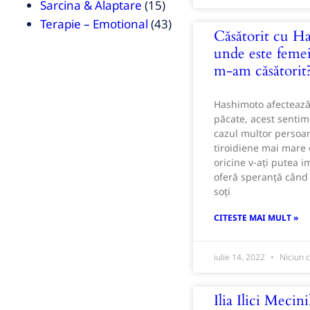
Sarcina & Alaptare
(15)
Terapie – Emotional
(43)
Căsătorit cu H
unde este femei
m-am căsătorit
Hashimoto afectează
păcate, acest senti
cazul multor persoan
tiroidiene mai mare 
oricine v-ați putea i
oferă speranță când 
soți
CITESTE MAI MULT »
iulie 14, 2022
Niciun 
Ilia Ilici Mecin