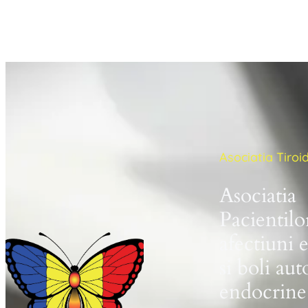
Asociatia Tiro
Asociatia
Pacientilo
afectiuni 
si boli au
endocrine