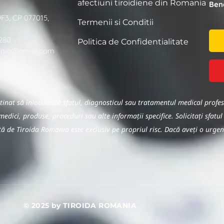
afectiuni tiroidiene din Romania
Bene
9F3, CP 077015,
Termenii si Conditii
280
Politica de Confidentialitate
ania@gmail.com
estinat să înlocuiască sfatul, diagnosticul sau tratamentul medical pro
medici, produse, proceduri sau alte informații specifice. Solicitați sfatul
ată de Tiroida Romania este exclusiv pe propriul risc. Dacă aveți o urge
© 2025 by TIROIDA ROMANIA