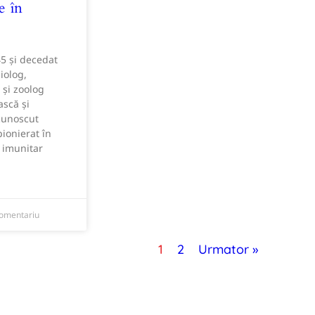
e în
5 și decedat
iolog,
 și zoolog
ască și
cunoscut
pionierat în
 imunitar
comentariu
1
2
Urmator »