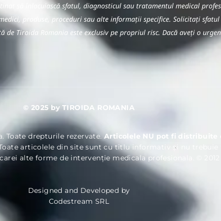
estinat să înlocuiască sfatul, diagnosticul sau tratamentul medical pro
medici, produse, proceduri sau alte informații specifice. Solicitați sfatul
ată de Tiroida Romania este exclusiv pe propriul risc. Dacă aveți o urge
© 2025 by TIROIDA ROMANIA
a. Toate drepturile rezervate.
Articolele NU pot fi distribuit
Toate articolele din site sunt cu titlu informativ și nu trebuie
rcarei alte forme de intervenție medicala profesionala. © 2012
Designed and Developed by
Codestream SRL