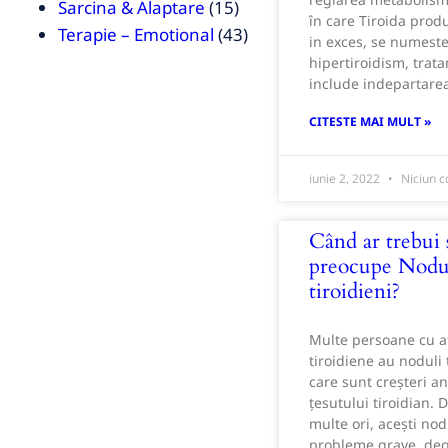
Sarcina & Alaptare
(15)
în care Tiroida pro
Terapie – Emotional
(43)
in exces, se numest
hipertiroidism, trat
include indepartare
CITESTE MAI MULT »
iunie 2, 2022
Niciun c
Când ar trebui 
preocupe Nodul
tiroidieni?
Multe persoane cu a
tiroidiene au noduli t
care sunt creșteri a
țesutului tiroidian. 
multe ori, acești nod
probleme grave, de