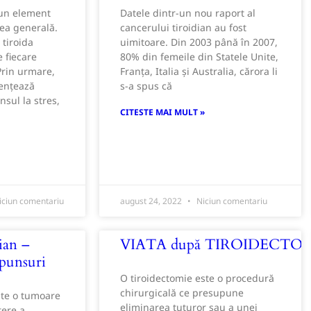
 un element
Datele dintr-un nou raport al
ea generală.
cancerului tiroidian au fost
tiroida
uimitoare. Din 2003 până în 2007,
 fiecare
80% din femeile din Statele Unite,
Prin urmare,
Franța, Italia și Australia, cărora li
uențează
s-a spus că
sul la stres,
CITESTE MAI MULT »
ciun comentariu
august 24, 2022
Niciun comentariu
ian –
VIATA după TIROIDECTO
spunsuri
O tiroidectomie este o procedură
chirurgicală ce presupune
ste o tumoare
eliminarea tuturor sau a unei
tere a