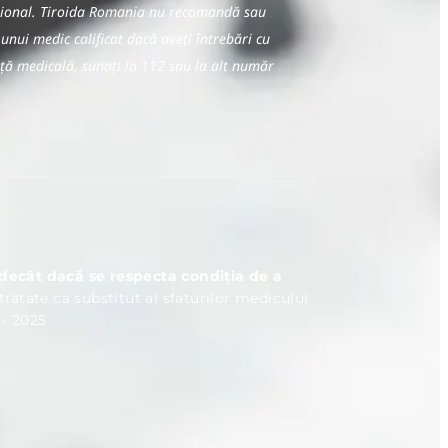
fesional. Tiroida Romania nu recomandă sau
 unui medic calificat dacă aveți întrebări cu
nță medicală, sunați la 112 sau la alt număr
e decât dacă se respecta condiția de a
 tratate ca substitut al sfaturilor medicului
 - 2025