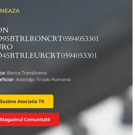
NEAZA
ON
O95BTRLRONCRT0594053301
URO
45BTRLEURCRT0594053301
ca:
Banca Transilvania
ficiar:
Asociaţia Tiroida Romania
Sustine Asociatia TR
Magazinul Comunitatii