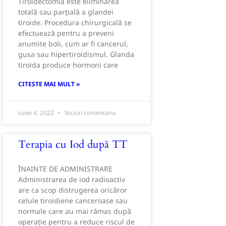
Tiroidectomia este eliminarea
totală sau parțială a glandei
tiroide. Procedura chirurgicală se
efectuează pentru a preveni
anumite boli, cum ar fi cancerul,
gusa sau hipertiroidismul. Glanda
tiroida produce hormoni care
CITESTE MAI MULT »
iunie 4, 2022
Niciun comentariu
Terapia cu Iod după TT
ÎNAINTE DE ADMINISTRARE
Administrarea de iod radioactiv
are ca scop distrugerea oricăror
celule tiroidiene canceroase sau
normale care au mai rămas după
operație pentru a reduce riscul de