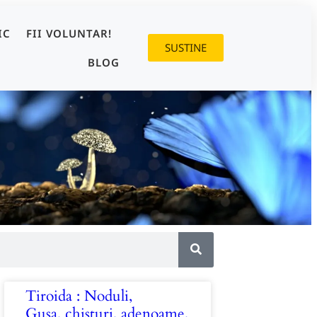
IC
FII VOLUNTAR!
SUSTINE
BLOG
Tiroida : Noduli,
Gușa, chisturi, adenoame,