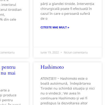
părți a glandei tiroide. Intervenția
n interiorul
chirurgicală poate fi efectuată în
erul tiroidian
cazul în care o persoană suferă
ent,
de o
% din cele
CITESTE MAI MULT »
 comentariu
iunie 19, 2022
Niciun comentariu
a pentru
Hashimoto
e nu mai
​ATENȚIE!!! ~ Hashimoto este o
boală autoimună, îndepărtarea
Tiroidei nu schimbă situația și nici
parte a
nu o vindecă ; Vei avea în
 și produce
continuare Hashimoto și vei fi
i pentru
predispus la dezvoltarea altor
lui. În cazul