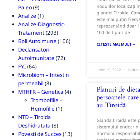
nodulilor localizați î
Paleo
(9)
glandei Tiroide. Canc
Analize
(1)
este mai puțin frecv
Analize-Diagnostic-
reprezentând doar 1
Tratament
(293)
100 de tipuri de
Boli Autoimune
(106)
CITESTE MAI MULT »
Declansatori
Autoimunitate
(72)
FYI
(64)
iunie 19, 2022
Niciun
Microbiom – Intestin
permeabil
(8)
Planuri de diet
MTHFR – Genetica
(4)
persoanele car
Trombofilie –
au Tiroidă
Hemofilie
(1)
NTD – Tiroida
Glanda tiroida este 
Deshidratata
(8)
sistemului endocrin
hormoni responsabil
Povesti de Succes
(13)
reglarea metabolismu