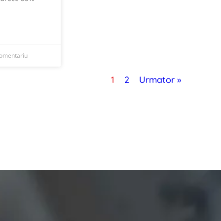
comentariu
1
2
Urmator »