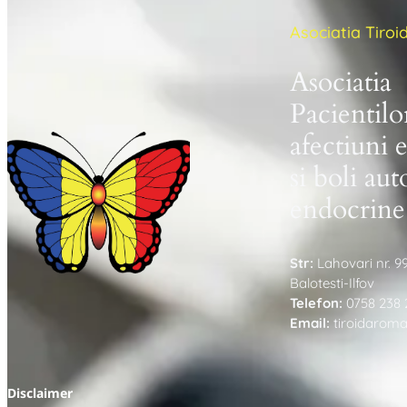
Asociatia Tiro
Asociatia
Pacientilo
afectiuni 
si boli au
endocrine
Str:
Lahovari nr. 9
Balotesti-Ilfov
Telefon:
0758 238 
Email:
tiroidarom
Disclaimer