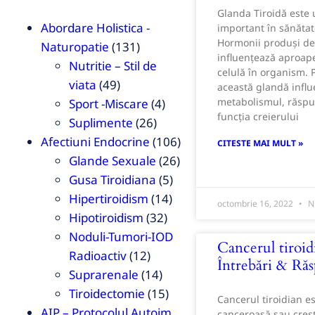
Glanda Tiroidă este
Abordare Holistica -
important în sănătat
Hormonii produși de 
Naturopatie
(131)
influențează aproape
Nutritie – Stil de
celulă în organism. 
viata
(49)
această glandă infl
metabolismul, răspun
Sport -Miscare
(4)
funcția creierului
Suplimente
(26)
Afectiuni Endocrine
(106)
CITESTE MAI MULT »
Glande Sexuale
(26)
Gusa Tiroidiana
(5)
Hipertiroidism
(14)
octombrie 16, 2022
Ni
Hipotiroidism
(32)
Noduli-Tumori-IOD
Cancerul tiroid
Radioactiv
(12)
Întrebări & Ră
Suprarenale
(14)
Tiroidectomie
(15)
Cancerul tiroidian e
AIP – Protocolul Autoim
canceroasă sau creș