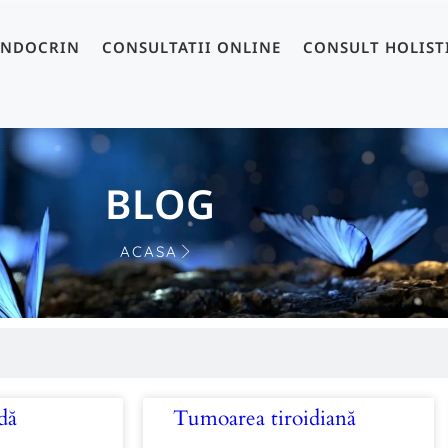
ENDOCRIN
CONSULTATII ONLINE
CONSULT HOLIST
BLOG
ACASA
dă
Tumoarea tiroidiană