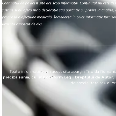
Conținutul de pe acest site are scop informativ. Conținutul nu este d
susține și nu oferă nicio declarație sau garanție cu privire la analize, 
privire la o afecțiune medicală. Încrederea în orice informație furniz
urgență cunoscut de dvs.
Toate informațiile din acest site aparțin Tiroida Romani
preciza sursa, cu link conform Legii Dreptului de Autor.
de specialitate sau al o