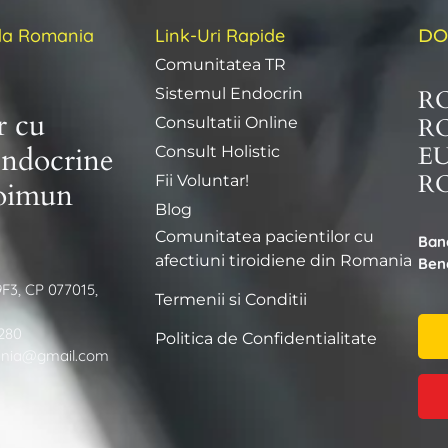
ida Romania
Link-Uri Rapide
DO
Comunitatea TR
R
Sistemul Endocrin
r cu
R
Consultatii Online
E
endocrine
Consult Holistic
RO
Fii Voluntar!
toimun
Blog
Comunitatea pacientilor cu
Ban
afectiuni tiroidiene din Romania
Bene
9F3, CP 077015,
Termenii si Conditii
280
Politica de Confidentialitate
ania@gmail.com