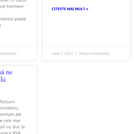
duce hormoni
CITESTE MAI MULT »
e
amentul poate
a
omentariu
iunie 2, 2022
Niciun comentariu
să ne
ii
fecțiuni
iroidieni,
normale ale
De cele mai
uli nu duc la
oarece 85%