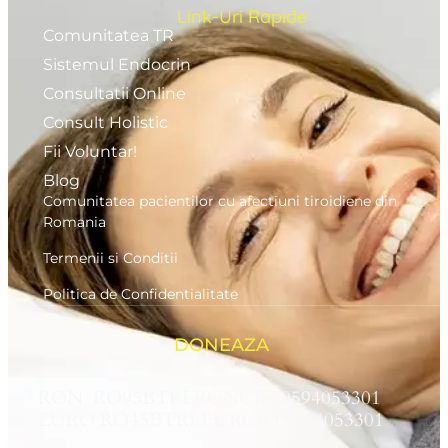
Link-Uri Rapide
Comunitatea TR
Sistemul Endocrin
Consultatii Online
Consult Holistic
Fii Voluntar!
Blog
Comunitatea pacientilor cu afectiuni tiroidiene din
Romania
Termenii si Conditii
Politica de Confidentialitate
DONEAZA
RON RO95BTRLRONCRT0594053301
EURO RO45BTRLEURCRT0594053301