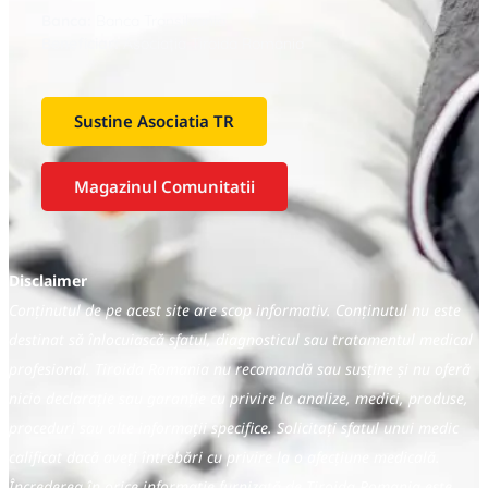
Banca:
Banca Transilvania
Beneficiar:
Asociaţia Tiroida Romania
Sustine Asociatia TR
Magazinul Comunitatii
Disclaimer
Conținutul de pe acest site are scop informativ. Conținutul nu este
destinat să înlocuiască sfatul, diagnosticul sau tratamentul medical
profesional. Tiroida Romania nu recomandă sau susține și nu oferă
nicio declarație sau garanție cu privire la analize, medici, produse,
proceduri sau alte informații specifice. Solicitați sfatul unui medic
calificat dacă aveți întrebări cu privire la o afecțiune medicală.
Încrederea în orice informație furnizată de Tiroida Romania este