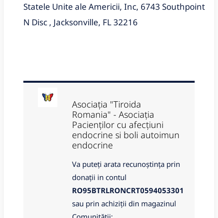
Statele Unite ale Americii, Inc, 6743 Southpoint
N Disc , Jacksonville, FL 32216
Asociația "Tiroida
Romania" - Asociația
Pacienților cu afecțiuni
endocrine si boli autoimun
endocrine
Va puteți arata recunoștința prin
donații in contul
RO95BTRLRONCRT0594053301
sau prin achiziții din magazinul
Comunității: