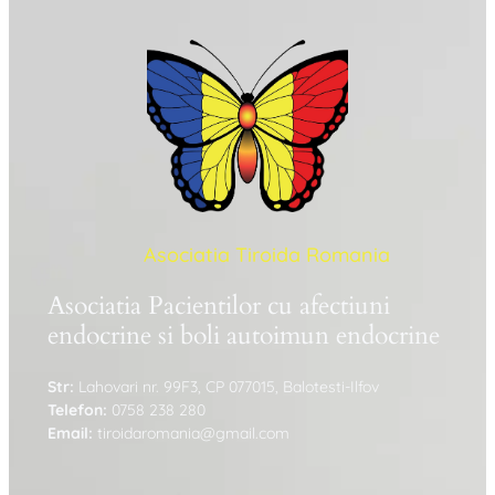
Asociatia Tiroida Romania
Asociatia Pacientilor cu afectiuni
endocrine si boli autoimun endocrine
Str:
Lahovari nr. 99F3, CP 077015, Balotesti-Ilfov
Telefon:
0758 238 280
Email:
tiroidaromania@gmail.com