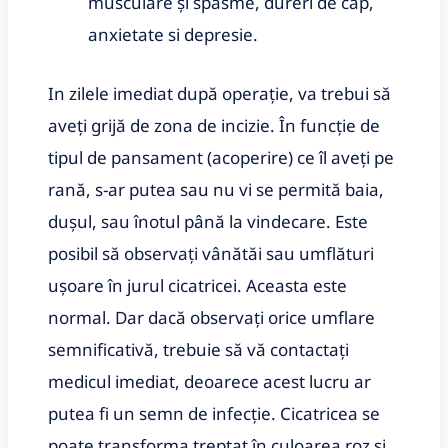
musculare și spasme, dureri de cap,
anxietate si depresie.
In zilele imediat după operație, va trebui să
aveți grijă de zona de incizie. În funcție de
tipul de pansament (acoperire) ce îl aveți pe
rană, s-ar putea sau nu vi se permită baia,
dușul, sau înotul până la vindecare. Este
posibil să observați vânătăi sau umflături
ușoare în jurul cicatricei. Aceasta este
normal. Dar dacă observați orice umflare
semnificativă, trebuie să vă contactați
medicul imediat, deoarece acest lucru ar
putea fi un semn de infecție. Cicatricea se
poate transforma treptat în culoarea roz și