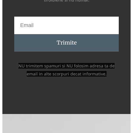
Trimite
NU trimitem spamuri si NU folosim adresa ta de
email in alte scorpuri decat informative.