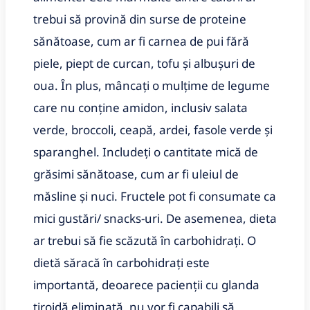
trebui să provină din surse de proteine
sănătoase, cum ar fi carnea de pui fără
piele, piept de curcan, tofu și albușuri de
oua. În plus, mâncați o mulțime de legume
care nu conține amidon, inclusiv salata
verde, broccoli, ceapă, ardei, fasole verde și
sparanghel. Includeți o cantitate mică de
grăsimi sănătoase, cum ar fi uleiul de
măsline și nuci. Fructele pot fi consumate ca
mici gustări/ snacks-uri. De asemenea, dieta
ar trebui să fie scăzută în carbohidrați. O
dietă săracă în carbohidrați este
importantă, deoarece pacienții cu glanda
tiroidă eliminată, nu vor fi capabili să