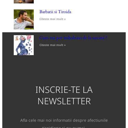
Barbatii si Tiroida
Citeste mai mult »
Cum mă pot îmbolnăvi de la sarcină ?
Citeste mai mult »
INSCRIE-TE LA
NEWSLETTER
Afla cele mai noi informatii despre afectiunile
tiroidiene si nu numai.