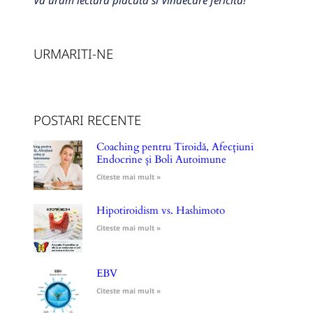
Va uram lectura placuta si Vindecare fericita!
URMARITI-NE
POSTARI RECENTE
Coaching pentru Tiroidă, Afecțiuni
Endocrine și Boli Autoimune
Citeste mai mult »
Hipotiroidism vs. Hashimoto
Citeste mai mult »
EBV
Citeste mai mult »