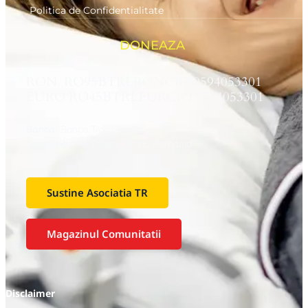
Politica de Confidentialitate
DONEAZA
RON RO95BTRLRONCRT0594053301
EURO RO45BTRLEURCRT0594053301
Banca:
Banca Transilvania
Beneficiar:
Asociaţia Tiroida Romania
Sustine Asociatia TR
Magazinul Comunitatii
Disclaimer