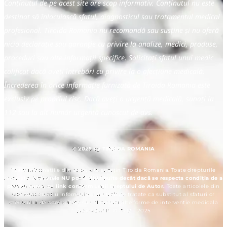
Conținutul de pe acest site are scop informativ. Conținutul nu este
destinat să înlocuiască sfatul, diagnosticul sau tratamentul medical
profesional. Tiroida Romania nu recomandă sau susține și nu oferă
nicio declarație sau garanție cu privire la analize, medici, produse,
proceduri sau alte informații specifice. Solicitați sfatul unui medic
calificat dacă aveți întrebări cu privire la o afecțiune medicală.
Încrederea în orice informație furnizată de Tiroida Romania este
exclusiv pe propriul risc. Dacă aveți o urgență medicală, sunați la
112 sau la alt număr urgență cunoscut de dvs.
© 2025 by TIROIDA ROMANIA
Toate informațiile din acest site aparțin Tiroida Romania. Toate drepturile
rezervate.
Articolele NU pot fi distribuite decât dacă se respecta condiția de a
preciza sursa, cu link conform Legii Dreptului de Autor.
Toate articolele din
site sunt cu titlu informativ și nu trebuie tratate ca substitut al sfaturilor
medicului de specialitate sau al orcarei alte forme de intervenție medicala
profesionala. © 2012 - 2025