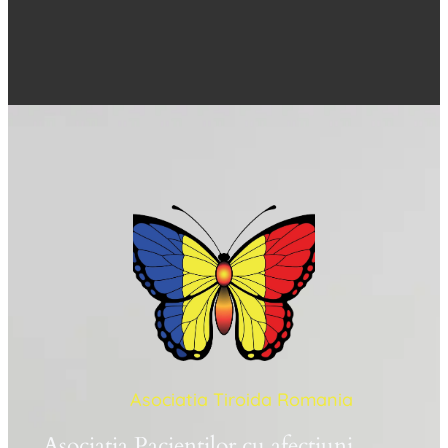
Asociatia Tiroida Romania
Asociatia Pacientilor cu afectiuni