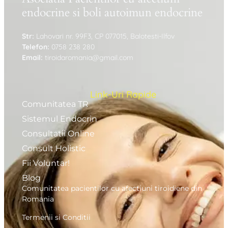
endocrine si boli autoimun endocrine
Str:
Lahovari nr. 99F3, CP 077015, Balotesti-Ilfov
Telefon:
0758 238 280
Email:
tiroidaromania@gmail.com
Link-Uri Rapide
Comunitatea TR
Sistemul Endocrin
Consultatii Online
Consult Holistic
Fii Voluntar!
Blog
Comunitatea pacientilor cu afectiuni tiroidiene din
Romania
Termenii si Conditii