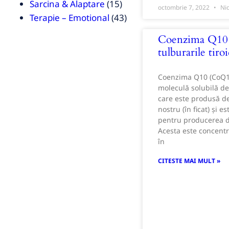
Sarcina & Alaptare
(15)
octombrie 7, 2022
Nic
Terapie – Emotional
(43)
Coenzima Q10
tulburarile tiro
Coenzima Q10 (CoQ10
moleculă solubilă d
care este produsă d
nostru (în ficat) și e
pentru producerea d
Acesta este concentr
în
CITESTE MAI MULT »