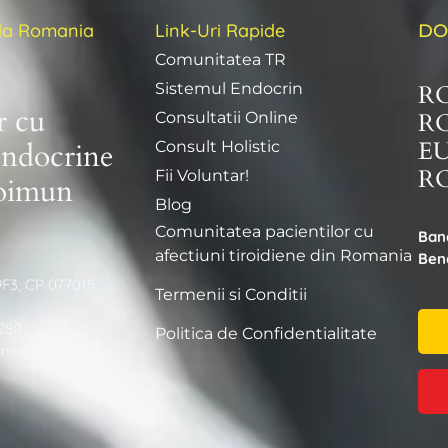
ida Romania
Link-Uri Rapide
DO
Comunitatea TR
R
Sistemul Endocrin
r cu
R
Consultatii Online
E
endocrine
Consult Holistic
RO
Fii Voluntar!
toimun
Blog
Comunitatea pacientilor cu
Ban
afectiuni tiroidiene din Romania
Bene
9F3, CP 077015,
Termenii si Conditii
280
Politica de Confidentialitate
ania@gmail.com