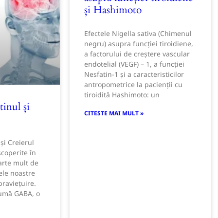
și Hashimoto
Efectele Nigella sativa (Chimenul
negru) asupra funcției tiroidiene,
a factorului de creștere vascular
endotelial (VEGF) – 1, a funcției
Nesfatin-1 și a caracteristicilor
antropometrice la pacienții cu
tiroidită Hashimoto: un
tinul și
CITESTE MAI MULT »
 și Creierul
scoperite în
arte mult de
ele noastre
praviețuire.
sumă GABA, o