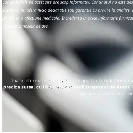
Conținutul de pe acest site are scop informativ. Conținutul nu este d
susține și nu oferă nicio declarație sau garanție cu privire la analize, 
privire la o afecțiune medicală. Încrederea în orice informație furniz
urgență cunoscut de dvs.
Toate informațiile din acest site aparțin Tiroida Romani
preciza sursa, cu link conform Legii Dreptului de Autor.
de specialitate sau al o