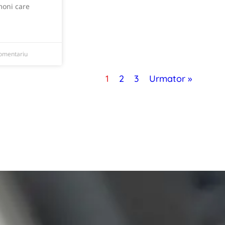
moni care
omentariu
1
2
3
Urmator »