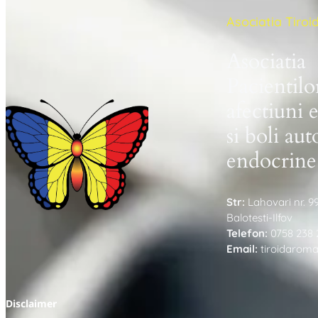
Asociatia Tiro
Asociatia
Pacientilo
afectiuni 
si boli au
endocrine
Str:
Lahovari nr. 9
Balotesti-Ilfov
Telefon:
0758 238 
Email:
tiroidarom
Disclaimer