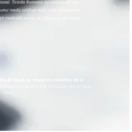
fesional. Tiroida Romania nu recomandă sau
 unui medic calificat dacă aveți întrebări cu
nță medicală, sunați la 112 sau la alt număr
e decât dacă se respecta condiția de a
 tratate ca substitut al sfaturilor medicului
 - 2025