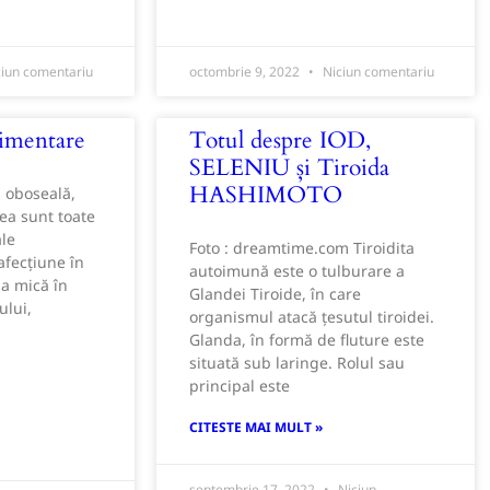
iun comentariu
octombrie 9, 2022
Niciun comentariu
limentare
Totul despre IOD,
SELENIU și Tiroida
HASHIMOTO
, oboseală,
tea sunt toate
ale
Foto : dreamtime.com Tiroidita
afecțiune în
autoimună este o tulburare a
da mică în
Glandei Tiroide, în care
ului,
organismul atacă țesutul tiroidei.
Glanda, în formă de fluture este
situată sub laringe. Rolul sau
principal este
CITESTE MAI MULT »
septembrie 17, 2022
Niciun