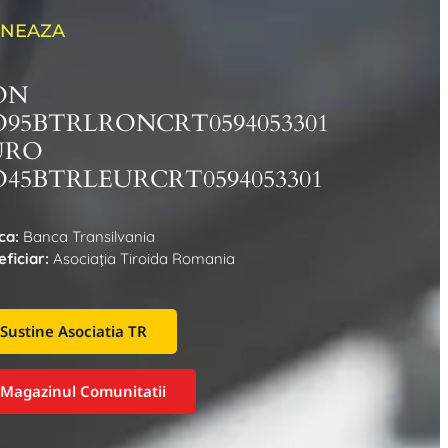
NEAZA
ON
O95BTRLRONCRT0594053301
URO
45BTRLEURCRT0594053301
ca:
Banca Transilvania
ficiar:
Asociaţia Tiroida Romania
Sustine Asociatia TR
Magazinul Comunitatii