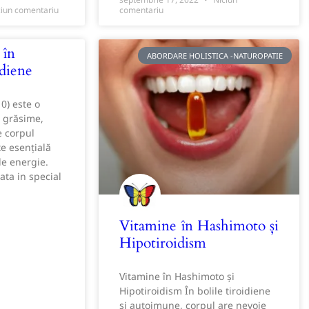
iun comentariu
comentariu
 în
ABORDARE HOLISTICA -NATUROPATIE
idiene
) este o
e grăsime,
e corpul
ste esențială
e energie.
ata in special
Vitamine în Hashimoto și
Hipotiroidism
Vitamine în Hashimoto și
Hipotiroidism În bolile tiroidiene
și autoimune, corpul are nevoie