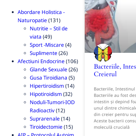
Abordare Holistica -
Naturopatie
(131)
Nutritie – Stil de
viata
(49)
Sport -Miscare
(4)
Suplimente
(26)
Afectiuni Endocrine
(106)
Bacteriile, Intes
Glande Sexuale
(26)
Creierul
Gusa Tiroidiana
(5)
Hipertiroidism
(14)
Bacteriile, Intestinul
Hipotiroidism
(32)
Bacteriile au fost de
Noduli-Tumori-IOD
intestin și depind fo
unul dintre chimical
Radioactiv
(12)
din creier pentru su
Suprarenale
(14)
Aceste bacterii con
Tiroidectomie
(15)
moleculă crucială
AIP – Protocolul Autoim