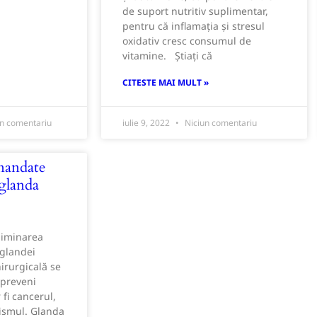
de suport nutritiv suplimentar,
pentru că inflamația și stresul
oxidativ cresc consumul de
vitamine. Știați că
CITESTE MAI MULT »
n comentariu
iulie 9, 2022
Niciun comentariu
mandate
 glanda
liminarea
 glandei
irurgicală se
 preveni
fi cancerul,
dismul. Glanda