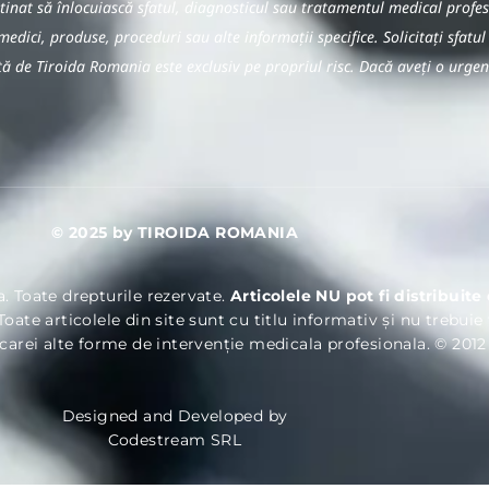
estinat să înlocuiască sfatul, diagnosticul sau tratamentul medical pro
medici, produse, proceduri sau alte informații specifice. Solicitați sfatul
ată de Tiroida Romania este exclusiv pe propriul risc. Dacă aveți o urge
© 2025 by TIROIDA ROMANIA
a. Toate drepturile rezervate.
Articolele NU pot fi distribuit
Toate articolele din site sunt cu titlu informativ și nu trebuie
rcarei alte forme de intervenție medicala profesionala. © 2012
Designed and Developed by
Codestream SRL