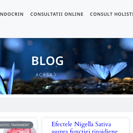
ENDOCRIN
CONSULTATII ONLINE
CONSULT HOLIST
BLOG
ACASA
Efectele Nigella Sativa
NOSTIC-TRATAMENT
asupra funcției tiroidiene