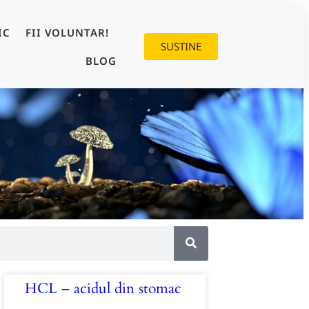
IC
FII VOLUNTAR!
SUSTINE
BLOG
HCL – acidul din stomac