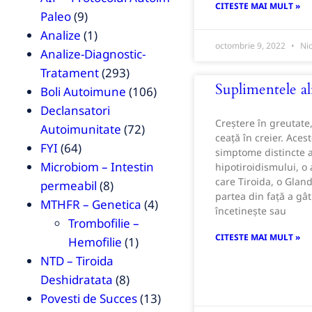
CITESTE MAI MULT »
Paleo
(9)
Analize
(1)
octombrie 9, 2022
Nic
Analize-Diagnostic-
Tratament
(293)
Suplimentele a
Boli Autoimune
(106)
Declansatori
Creștere în greutate
Autoimunitate
(72)
ceață în creier. Aces
FYI
(64)
simptome distincte 
Microbiom – Intestin
hipotiroidismului, o 
care Tiroida, o Glan
permeabil
(8)
partea din față a gât
MTHFR – Genetica
(4)
încetinește sau
Trombofilie –
CITESTE MAI MULT »
Hemofilie
(1)
NTD – Tiroida
Deshidratata
(8)
Povesti de Succes
(13)