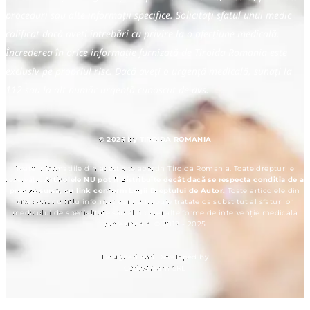
proceduri sau alte informații specifice. Solicitați sfatul unui medic
calificat dacă aveți întrebări cu privire la o afecțiune medicală.
Încrederea în orice informație furnizată de Tiroida Romania este
exclusiv pe propriul risc. Dacă aveți o urgență medicală, sunați la
112 sau la alt număr urgență cunoscut de dvs.
© 2025 by TIROIDA ROMANIA
Toate informațiile din acest site aparțin Tiroida Romania. Toate drepturile
rezervate.
Articolele NU pot fi distribuite decât dacă se respecta condiția de a
preciza sursa, cu link conform Legii Dreptului de Autor.
Toate articolele din
site sunt cu titlu informativ și nu trebuie tratate ca substitut al sfaturilor
medicului de specialitate sau al orcarei alte forme de intervenție medicala
profesionala. © 2012 - 2025
Designed and Developed by
Codestream SRL