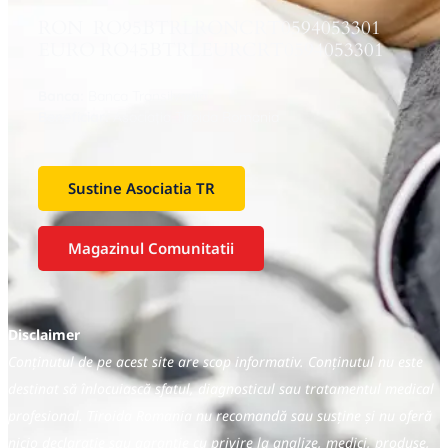
RON RO95BTRLRONCRT0594053301
EURO RO45BTRLEURCRT0594053301
Banca:
Banca Transilvania
Beneficiar:
Asociaţia Tiroida Romania
Sustine Asociatia TR
Magazinul Comunitatii
Disclaimer
Conținutul de pe acest site are scop informativ. Conținutul nu este
destinat să înlocuiască sfatul, diagnosticul sau tratamentul medical
profesional. Tiroida Romania nu recomandă sau susține și nu oferă
nicio declarație sau garanție cu privire la analize, medici, produse,