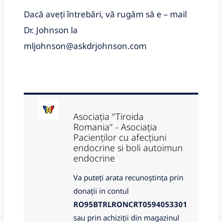
Dacă aveți întrebări, vă rugăm să e – mail
Dr. Johnson la
mljohnson@askdrjohnson.com
Asociația "Tiroida
Romania" - Asociația
Pacienților cu afecțiuni
endocrine si boli autoimun
endocrine
Va puteți arata recunoștința prin
donații in contul
RO95BTRLRONCRT0594053301
sau prin achiziții din magazinul