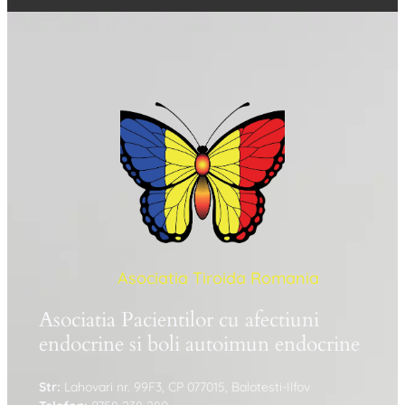
Asociatia Tiroida Romania
Asociatia Pacientilor cu afectiuni
endocrine si boli autoimun endocrine
Str:
Lahovari nr. 99F3, CP 077015, Balotesti-Ilfov