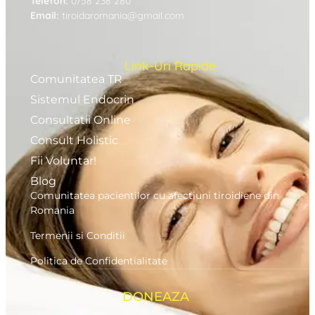
Telefon:
0758 238 280
Email:
tiroidaromania@gmail.com
Link-Uri Rapide
Comunitatea TR
Sistemul Endocrin
Consultatii Online
Consult Holistic
Fii Voluntar!
Blog
Comunitatea pacientilor cu afectiuni tiroidiene din
Romania
Termenii si Conditii
Politica de Confidentialitate
DONEAZA