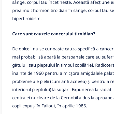
sânge, corpul tău încetinește. Această afecțiune e
prea mult hormon tiroidian în sânge, corpul tău s
hipertiroidism.
Care
sunt cauzele cancerului tiroidian?
De obicei, nu se cunoaște cauza specifică a canceru
mai probabil să apară la persoanele care au suferit
gâtului, sau pieptului în timpul copilăriei. Radioter
înainte de 1960 pentru a micșora amigdalele palat
probleme ale pielii (cum ar fi acneea) și pentru a 
interiorul pieptului) la sugari. Expunerea la radiaț
centralei nucleare de la Cernobîl a dus la aproape 
copii expuși în Fallout, în aprilie 1986.