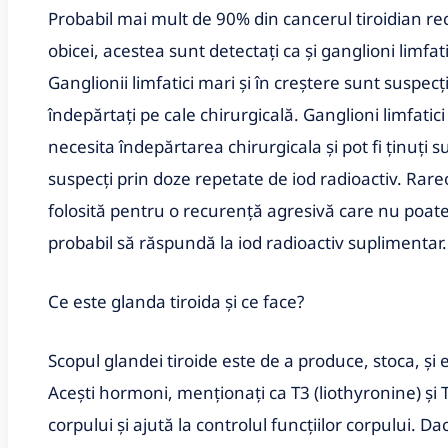
Probabil mai mult de 90% din cancerul tiroidian rec
obicei, acestea sunt detectați ca și ganglioni limfat
Ganglionii limfatici mari și în creștere sunt suspecț
îndepărtați pe cale chirurgicală. Ganglioni limfatici
necesita îndepărtarea chirurgicala și pot fi ținuți
suspecți prin doze repetate de iod radioactiv. Rareo
folosită pentru o recurență agresivă care nu poate 
probabil să răspundă la iod radioactiv suplimentar.
Ce este glanda tiroida și ce face?
Scopul glandei tiroide este de a produce, stoca, și 
Acești hormoni, menționați ca T3 (liothyronine) și T4
corpului și ajută la controlul funcțiilor corpului. D