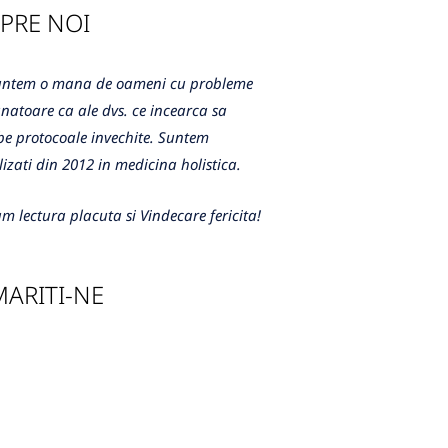
PRE NOI
m o mana de oameni cu probleme
atoare ca ale dvs. ce incearca sa
e protocoale invechite. Suntem
lizati din 2012 in medicina holistica.
m lectura placuta si Vindecare fericita!
ARITI-NE