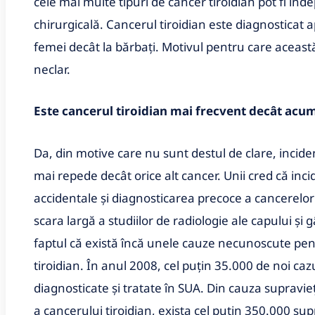
cele mai multe tipuri de cancer tiroidian pot fi înde
chirurgicală. Cancerul tiroidian este diagnosticat a
femei decât la bărbați. Motivul pentru care aceast
neclar.
Este cancerul tiroidian mai frecvent decât acum
Da, din motive care nu sunt destul de clare, incide
mai repede decât orice alt cancer. Unii cred că inci
accidentale și diagnosticarea precoce a cancerelor t
scara largă a studiilor de radiologie ale capului și gâ
faptul că există încă unele cauze necunoscute pen
tiroidian. În anul 2008, cel puțin 35.000 de noi caz
diagnosticate și tratate în SUA. Din cauza supravi
a cancerului tiroidian, exista cel puțin 350.000 supr