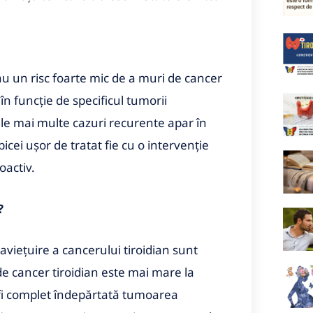
au un risc foarte mic de a muri de cancer
în funcție de specificul tumorii
ele mai multe cazuri recurente apar în
obicei ușor de tratat fie cu o intervenție
oactiv.
?
aviețuire a cancerului tiroidian sunt
de cancer tiroidian este mai mare la
te fi complet îndepărtată tumoarea