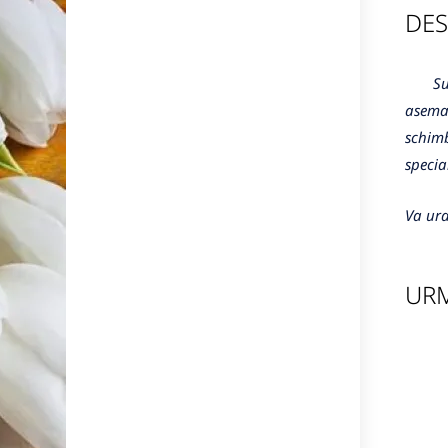
DES
Sunte
aseman
schimb
specia
Va ura
URM