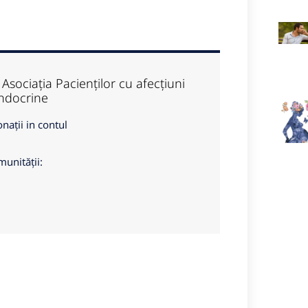
Asociația Pacienților cu afecțiuni
 endocrine
onații in contul
munității: