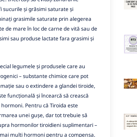
i sucurile și grăsimi saturate și
iminați grasimile saturate prin alegerea
cte de mare în loc de carne de vită sau de
imi sau produse lactate fara grasimi și
ecial legumele și produsele care au
trogenici – substante chimice care pot
amație sau o extindere a glandei tiroide,
ste funcțională și încearcă să crească
 hormoni. Pentru că Tiroida este
 formarea unei gușe, dar tot trebuie să
upra hormonilor tiroidieni suplimentari –
l, mai mulți hormoni pentru a compensa.