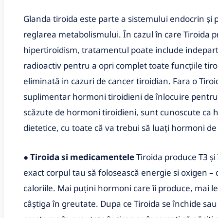
Glanda tiroida este parte a sistemului endocrin ș
reglarea metabolismului. În cazul în care Tiroida
hipertiroidism, tratamentul poate include indeparta
radioactiv pentru a opri complet toate funcțiile tir
eliminată in cazuri de cancer tiroidian. Fara o Tiroi
suplimentar hormoni tiroidieni de înlocuire pentru
scăzute de hormoni tiroidieni, sunt cunoscute ca hi
dietetice, cu toate că va trebui să luați hormoni de î
●
Tiroida si medicamentele
Tiroida produce T3 și
exact corpul tau să folosească energie si oxigen –
caloriile. Mai puțini hormoni care îi produce, mai 
câștiga în greutate. Dupa ce Tiroida se închide sau 