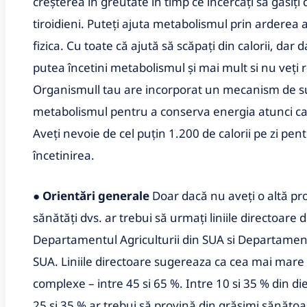
creșterea în greutate în timp ce încercați să găsiți
tiroidieni. Puteți ajuta metabolismul prin arderea a 
fizica. Cu toate că ajută să scăpați din calorii, dar 
putea încetini metabolismul și mai mult si nu veți re
Organismull tau are incorporat un mecanism de su
metabolismul pentru a conserva energia atunci ca
Aveți nevoie de cel puțin 1.200 de calorii pe zi pe
încetinirea.
●
Orientări generale
Doar dacă nu aveți o altă pr
sănătăți dvs. ar trebui să urmați liniile directoare
Departamentul Agriculturii din SUA si Departament
SUA. Liniile directoare sugereaza ca cea mai mare 
complexe – intre 45 si 65 %. Intre 10 si 35 % din die
25 si 35 % ar trebui să provină din grăsimi sănătoas