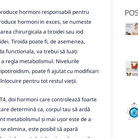
POS
i produce hormoni responsabili pentru
 produce hormoni in exces, se numeste
rea chirurgicala a tiroidei sau iod
oidei. Tiroida poate fi, de asemenea,
da functionala, va trebui să luați
 a regla metabolismul. Nivelurile
potiroidism, poate fi ajutat cu modificari
nlocuire pentru tot restul vieții.
 T4, doi hormoni care controlează foarte
 care determină ca, corpul tau să ardă
lent metabolismul și mai ușor este de a
se elimina, este posibil să apară