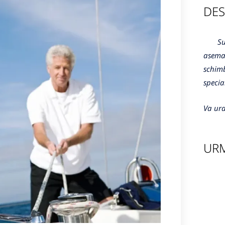
DES
Sunte
aseman
schimb
specia
Va ura
URM