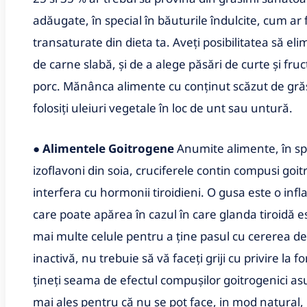
adăugate, în special în băuturile îndulcite, cum ar f
transaturate din dieta ta. Aveți posibilitatea să el
de carne slabă, și de a alege păsări de curte și fru
porc. Mănânca alimente cu conținut scăzut de grăs
folosiți uleiuri vegetale în loc de unt sau untură.
●
Alimentele Goitrogene
Anumite alimente, în sp
izoflavoni din soia, cruciferele contin compusi goi
interfera cu hormonii tiroidieni. O gusa este o infl
care poate apărea în cazul în care glanda tiroidă e
mai multe celule pentru a ține pasul cu cererea de
inactivă, nu trebuie să vă faceți griji cu privire la
țineți seama de efectul compușilor goitrogenici as
mai ales pentru că nu se pot face, in mod natura