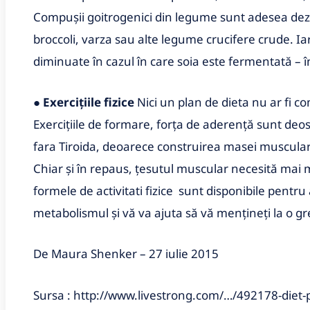
Compușii goitrogenici din legume sunt adesea deza
broccoli, varza sau alte legume crucifere crude. Ia
diminuate în cazul în care soia este fermentată – 
●
Exercițiile fizice
Nici un plan de dieta nu ar fi co
Exercițiile de formare, forța de aderență sunt de
fara Tiroida, deoarece construirea masei musculare
Chiar și în repaus, țesutul muscular necesită mai
formele de activitati fizice sunt disponibile pentru a
metabolismul și vă va ajuta să vă mențineți la o g
De Maura Shenker – 27 iulie 2015
Sursa :
http://www.livestrong.com/…/492178-diet-p