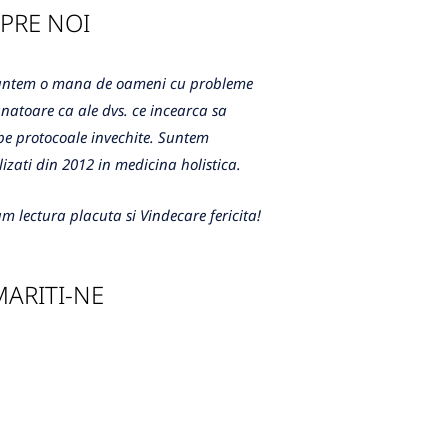
PRE NOI
m o mana de oameni cu probleme
atoare ca ale dvs. ce incearca sa
e protocoale invechite. Suntem
lizati din 2012 in medicina holistica.
m lectura placuta si Vindecare fericita!
ARITI-NE