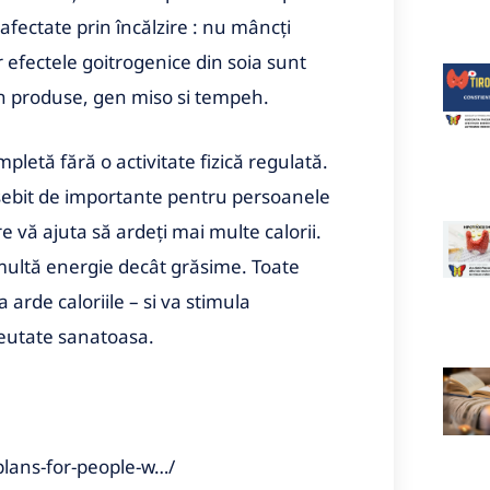
fectate prin încălzire : nu mâncți
r efectele goitrogenice din soia sunt
în produse, gen miso si tempeh.
mpletă fără o activitate fizică regulată.
osebit de importante pentru persoanele
 vă ajuta să ardeți mai multe calorii.
 multă energie decât grăsime. Toate
 arde caloriile – si va stimula
reutate sanatoasa.
lans-for-people-w…/