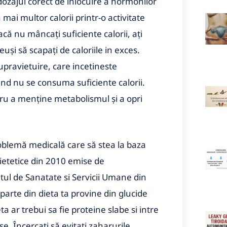
 dozajul corect de inlocuire a hormonilor
mai multor calorii printr-o activitate
dacă nu mâncați suficiente calorii, ați
uşi să scapați de caloriile in exces.
pravietuire, care incetineste
nd nu se consuma suficiente calorii.
ntru a menține metabolismul şi a opri
oblemă medicală care să stea la baza
 dietetice din 2010 emise de
ul de Sanatate si Servicii Umane din
parte din dieta ta provine din glucide
ta ar trebui sa fie proteine slabe si intre
e. Încercați să evitați zaharurile