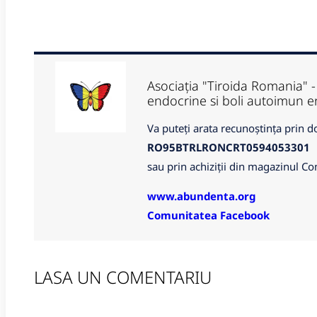
Asociația "Tiroida Romania" - 
endocrine si boli autoimun
Va puteți arata recunoștința prin d
RO95BTRLRONCRT0594053301
sau prin achiziții din magazinul Co
www.abundenta.org
Comunitatea Facebook
LASA UN COMENTARIU