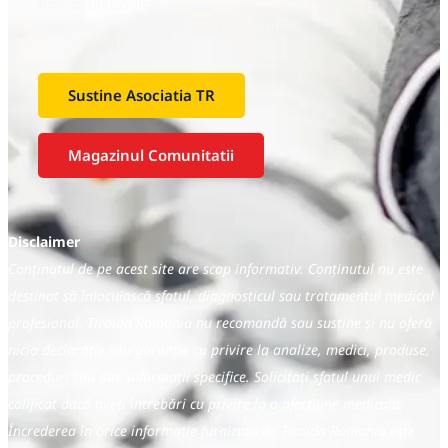
Banca:
Banca Transilvania
Beneficiar:
Asociaţia Tiroida Romania
Sustine Asociatia TR
Magazinul Comunitatii
Disclaimer
Conținutul de pe acest site are scop informativ. Conținutul nu este
destinat să înlocuiască sfatul, diagnosticul sau tratamentul medical
profesional. Tiroida Romania nu recomandă sau susține și nu oferă
nicio declarație sau garanție cu privire la analize, medici, produse,
proceduri sau alte informații specifice. Solicitați sfatul unui medic
calificat dacă aveți întrebări cu privire la o afecțiune medicală.
Încrederea în orice informație furnizată de Tiroida Romania este