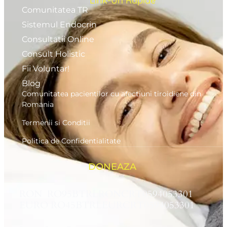
Link-Uri Rapide
Comunitatea TR
Sistemul Endocrin
Consultatii Online
Consult Holistic
Fii Voluntar!
Blog
Comunitatea pacientilor cu afectiuni tiroidiene din
Romania
Termenii si Conditii
Politica de Confidentialitate
DONEAZA
RON RO95BTRLRONCRT0594053301
EURO RO45BTRLEURCRT0594053301