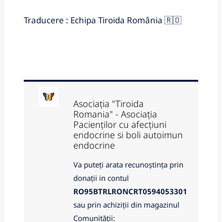
Traducere : Echipa Tiroida România 🇷🇴
Asociația "Tiroida
Romania" - Asociația
Pacienților cu afecțiuni
endocrine si boli autoimun
endocrine
Va puteți arata recunoștința prin
donații in contul
RO95BTRLRONCRT0594053301
sau prin achiziții din magazinul
Comunității: