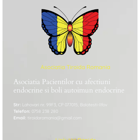
Asociatia Tiroida Romania
Asociatia Pacientilor cu afectiuni
endocrine si boli autoimun endocrine
Str:
Lahovari nr. 99F3, CP 077015, Balotesti-Ilfov
Telefon:
0758 238 280
Email:
tiroidaromania@gmail.com