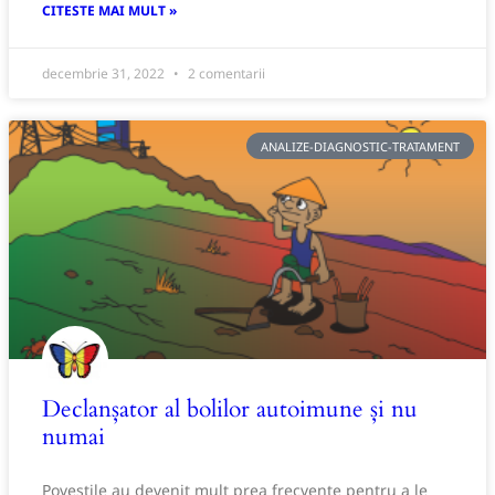
CITESTE MAI MULT »
decembrie 31, 2022
2 comentarii
ANALIZE-DIAGNOSTIC-TRATAMENT
Declanșator al bolilor autoimune și nu
numai
Poveștile au devenit mult prea frecvente pentru a le