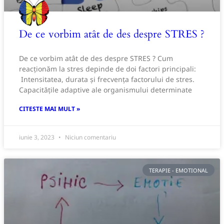
De ce vorbim atât de des despre STRES ?
De ce vorbim atât de des despre STRES ? Cum
reacționăm la stres depinde de doi factori principali:
Intensitatea, durata și frecvența factorului de stres.
Capacitățile adaptive ale organismului determinate
CITESTE MAI MULT »
iunie 3, 2023
Niciun comentariu
TERAPIE - EMOTIONAL