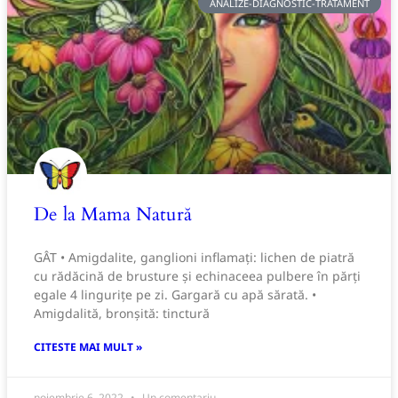
ANALIZE-DIAGNOSTIC-TRATAMENT
De la Mama Natură
GÂT • Amigdalite, ganglioni inflamaţi: lichen de piatră
cu rădăcină de brusture şi echinaceea pulbere în părți
egale 4 linguriţe pe zi. Gargară cu apă sărată. •
Amigdalită, bronşită: tinctură
CITESTE MAI MULT »
noiembrie 6, 2022
Un comentariu