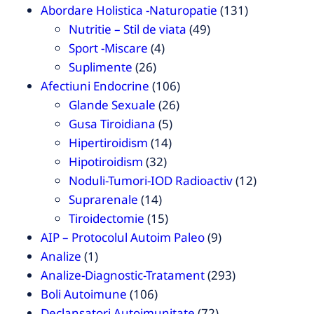
Abordare Holistica -Naturopatie
(131)
Nutritie – Stil de viata
(49)
Sport -Miscare
(4)
Suplimente
(26)
Afectiuni Endocrine
(106)
Glande Sexuale
(26)
Gusa Tiroidiana
(5)
Hipertiroidism
(14)
Hipotiroidism
(32)
Noduli-Tumori-IOD Radioactiv
(12)
Suprarenale
(14)
Tiroidectomie
(15)
AIP – Protocolul Autoim Paleo
(9)
Analize
(1)
Analize-Diagnostic-Tratament
(293)
Boli Autoimune
(106)
Declansatori Autoimunitate
(72)