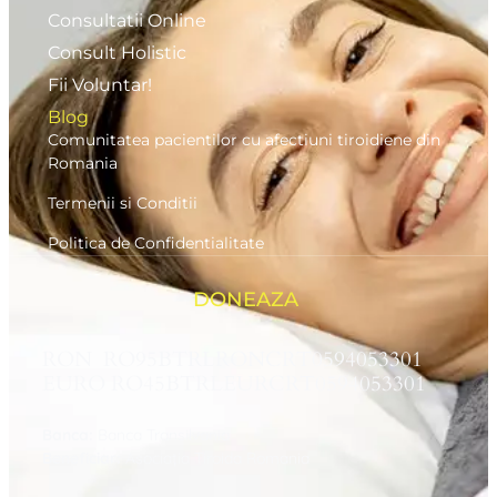
Consultatii Online
Consult Holistic
Fii Voluntar!
Blog
Comunitatea pacientilor cu afectiuni tiroidiene din
Romania
Termenii si Conditii
Politica de Confidentialitate
DONEAZA
RON RO95BTRLRONCRT0594053301
EURO RO45BTRLEURCRT0594053301
Banca:
Banca Transilvania
Beneficiar:
Asociaţia Tiroida Romania