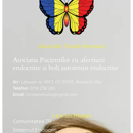
Asociatia Tiroida Romania
Asociatia Pacientilor cu afectiuni
endocrine si boli autoimun endocrine
Str:
Lahovari nr. 99F3, CP 077015, Balotesti-Ilfov
Telefon:
0758 238 280
Email:
tiroidaromania@gmail.com
Link-Uri Rapide
Comunitatea TR
Sistemul Endocrin