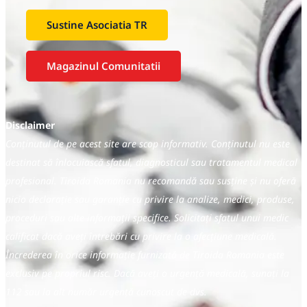
Sustine Asociatia TR
Magazinul Comunitatii
Disclaimer
Conținutul de pe acest site are scop informativ. Conținutul nu este
destinat să înlocuiască sfatul, diagnosticul sau tratamentul medical
profesional. Tiroida Romania nu recomandă sau susține și nu oferă
nicio declarație sau garanție cu privire la analize, medici, produse,
proceduri sau alte informații specifice. Solicitați sfatul unui medic
calificat dacă aveți întrebări cu privire la o afecțiune medicală.
Încrederea în orice informație furnizată de Tiroida Romania este
exclusiv pe propriul risc. Dacă aveți o urgență medicală, sunați la
112 sau la alt număr urgență cunoscut de dvs.