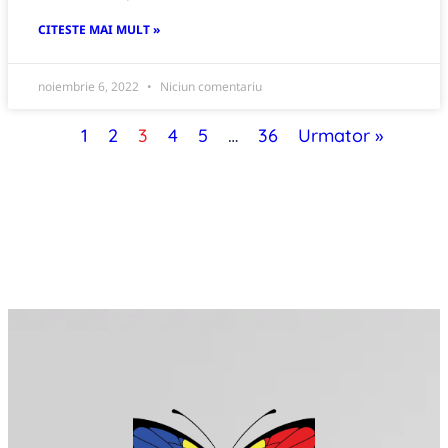
CITESTE MAI MULT »
noiembrie 6, 2022
Niciun comentariu
1
2
3
4
5
…
36
Urmator »