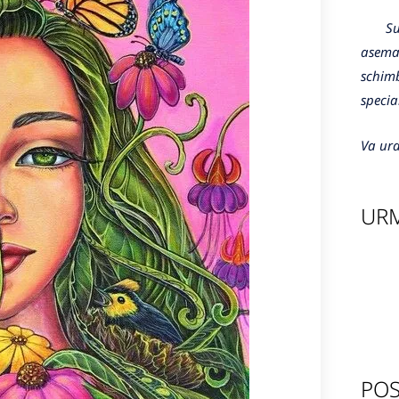
Sunte
aseman
schimb
specia
Va ura
URM
POS