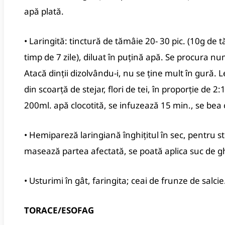
apă plată.
• Laringită: tinctură de tămâie 20- 30 pic. (10g de 
timp de 7 zile), diluat în puţină apă. Se procura nu
Atacă dinţii dizolvându-i, nu se ţine mult în gură. 
din scoarţă de stejar, flori de tei, în proporţie de 
200ml. apă clocotită, se infuzează 15 min., se bea c
• Hemipareză laringiană înghiţitul în sec, pentru s
masează partea afectată, se poată aplica suc de g
• Usturimi în gât, faringita; ceai de frunze de salc
TORACE/ESOFAG