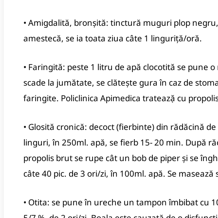
• Amigdalită, bronşită: tinctură muguri plop negru, 
amestecă, se ia toata ziua câte 1 linguriţă/oră.
• Faringită: peste 1 litru de apă clocotită se pune 
scade la jumătate, se clăteşte gura în caz de stom
faringite. Policlinica Apimedica trateazặ cu propolis
• Glosită cronică: decoct (fierbinte) din rădăcină 
linguri, în 250ml. apă, se fierb 15- 20 min. După răci
propolis brut se rupe cât un bob de piper şi se îng
câte 40 pic. de 3 ori/zi, în 100ml. apă. Se masează
• Otita: se pune în ureche un tampon îmbibat cu 10- 
5/7 %, de 2 ori/zi. Boala este cauzată de o disfuncţie 