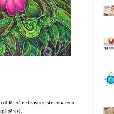
 cu rădăcină de brusture şi echinaceea
 apă sărată.