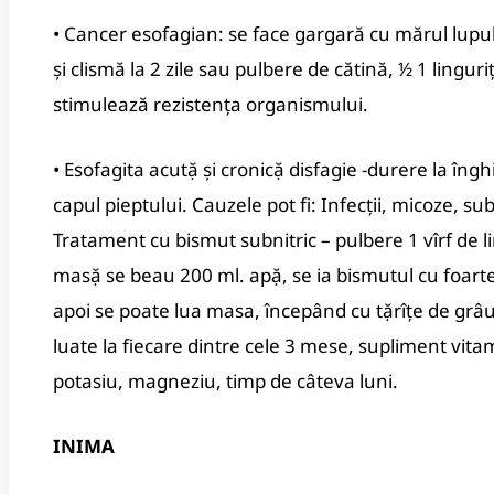
• Cancer esofagian: se face gargară cu mărul lupulu
şi clismă la 2 zile sau pulbere de cătină, ½ 1 lingur
stimulează rezistenţa organismului.
• Esofagita acutặ şi cronicặ disfagie -durere la înghi
capul pieptului. Cauzele pot fi: Infecţii, micoze, s
Tratament cu bismut subnitric – pulbere 1 vîrf de lin
masặ se beau 200 ml. apặ, se ia bismutul cu foarte
apoi se poate lua masa, începând cu tặrîţe de grâu
luate la fiecare dintre cele 3 mese, supliment vitam
potasiu, magneziu, timp de câteva luni.
INIMA