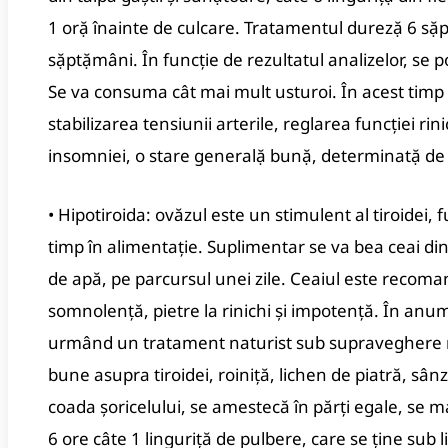
1 orặ înainte de culcare. Tratamentul durezặ 6 s
sặptặmâni. În funcţie de rezultatul analizelor, se 
Se va consuma cât mai mult usturoi. În acest timp
stabilizarea tensiunii arterile, reglarea funcţiei rini
insomniei, o stare generalặ bunặ, determinatặ de 
• Hipotiroida: ovăzul este un stimulent al tiroidei, 
timp în alimentaţie. Suplimentar se va bea ceai din 
de apă, pe parcursul unei zile. Ceaiul este recomand
somnolenţă, pietre la rinichi şi impotenţă. În anum
urmând un tratament naturist sub supraveghere 
bune asupra tiroidei, roiniţă, lichen de piatră, sânz
coada şoricelului, se amestecă în părţi egale, se m
6 ore câte 1 linguriţă de pulbere, care se ţine sub