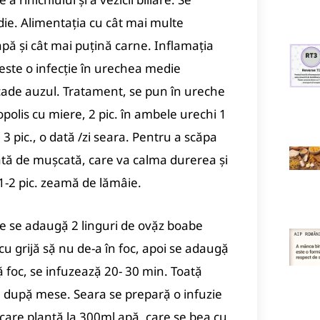
ie. Alimentaţia cu cât mai multe
apă şi cât mai puţină carne. Inflamaţia
, este o infecţie în urechea medie
 scade auzul. Tratament, se pun în ureche
opolis cu miere, 2 pic. în ambele urechi 1
3 pic., o dată /zi seara. Pentru a scăpa
ătă de muşcată, care va calma durerea şi
 1-2 pic. zeamă de lămâie.
care se adaugặ 2 linguri de ovặz boabe
cu grijă sặ nu de-a în foc, apoi se adaugặ
ặ foc, se infuzeazặ 20- 30 min. Toatặ
e, dupặ mese. Seara se preparặ o infuzie
fiecare plantặ la 300ml apặ, care se bea cu