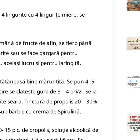
4 linguriţe cu 4 linguriţe miere, se
o mână de fructe de afin, se fierb până
atite sau se face gargară pentru
, acelaşi lucru şi pentru laringitặ.
de tătăneasă bine mărunţită. Se pun 4, 5
re se clăteşte gura de 3 – 4 ori/zi. Se ia
hite seara. Tinctură de propolis 20 – 30%
 sub bărbie cu cremă de Spirulină.
15 pic. de propolis, soluţie alcoolică de
a rinichiului şi a vezicii biliare. Se