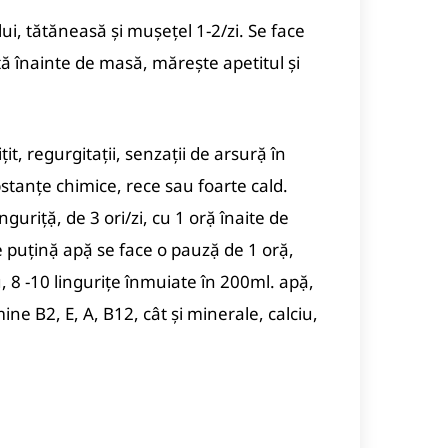
i, tătăneasă şi muşeţel 1-2/zi. Se face
iţă înainte de masă, măreşte apetitul şi
ţit, regurgitaţii, senzaţii de arsurặ în
ubstanţe chimice, rece sau foarte cald.
guriţặ, de 3 ori/zi, cu 1 orặ înaite de
 puţinặ apặ se face o pauzặ de 1 orặ,
, 8 -10 linguriţe înmuiate în 200ml. apặ,
ine B2, E, A, B12, cât şi minerale, calciu,