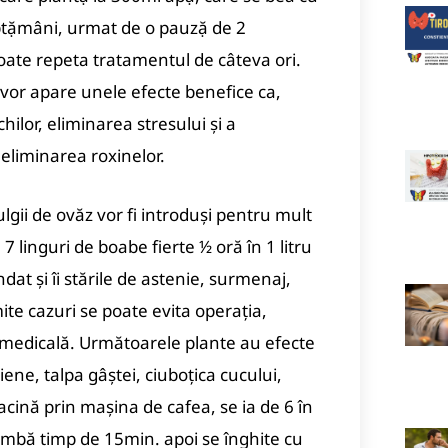
ặptặmâni, urmat de o pauzặ de 2
poate repeta tratamentul de câteva ori.
 vor apare unele efecte benefice ca,
chilor, eliminarea stresului şi a
eliminarea roxinelor.
fulgii de ovăz vor fi introduşi pentru mult
7 linguri de boabe fierte ½ oră în 1 litru
at şi îi stările de astenie, surmenaj,
ite cazuri se poate evita operaţia,
medicală. Următoarele plante au efecte
iene, talpa gâştei, ciuboţica cucului,
acină prin maşina de cafea, se ia de 6 în
 limbă timp de 15min. apoi se înghite cu