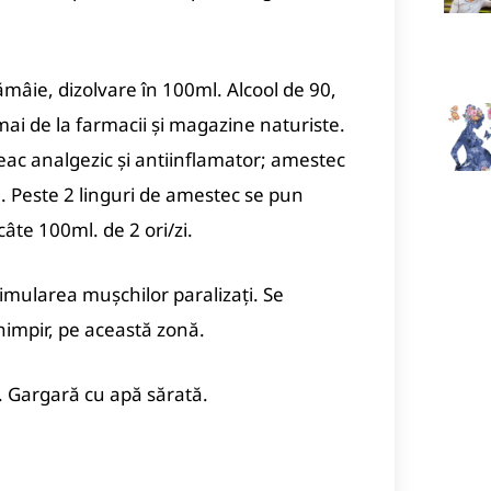
tămâie, dizolvare în 100ml. Alcool de 90,
mai de la farmacii şi magazine naturiste.
Leac analgezic şi antiinflamator; amestec
2:1. Peste 2 linguri de amestec se pun
âte 100ml. de 2 ori/zi.
timularea muşchilor paralizaţi. Se
himpir, pe această zonă.
ie. Gargară cu apă sărată.