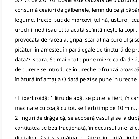
consumă ceaiuri de gălbenele, lemn dulce şi păpăd
legume, fructe, suc de morcovi, ţelină, usturoi, ce
urechii medii sau otita acută se întâlneşte la copii
provocată de răceală. gripă, scarlatină puroiul şi
picături în amestec în părţi egale de tinctură de pr
dată/zi seara. Se mai poate pune miere caldă de 2, 
de durere se introduce în ureche o frunză proasp
înlătură inflamaţia O dată pe zi se pune în ureche
• Hipertiroidặ: 1 litru de apặ, se pune la fiert, în 
macinate cu coajă cu tot, se fierb timp de 10 min., 
2 linguri de drặgaicặ, se acoperặ vasul şi se ia dup
cantitatea se bea fracţionatặ, în decursul unei zil
din talpa gâştii şi sunặtoare, câte o linguriţặ din 