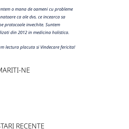
m o mana de oameni cu probleme
atoare ca ale dvs. ce incearca sa
e protocoale invechite. Suntem
lizati din 2012 in medicina holistica.
m lectura placuta si Vindecare fericita!
ARITI-NE
TARI RECENTE