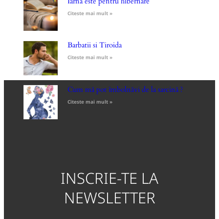
Iarna este pentru hibernare
Citeste mai mult »
Barbatii si Tiroida
Citeste mai mult »
Cum mă pot îmbolnăvi de la sarcină ?
Citeste mai mult »
INSCRIE-TE LA
NEWSLETTER