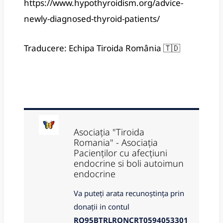
https://www.hypothyroidism.org/advice-
newly-diagnosed-thyroid-patients/
Traducere: Echipa Tiroida România 🇹🇩
Asociația "Tiroida
Romania" - Asociația
Pacienților cu afecțiuni
endocrine si boli autoimun
endocrine
Va puteți arata recunoștința prin
donații in contul
RO95BTRLRONCRT0594053301