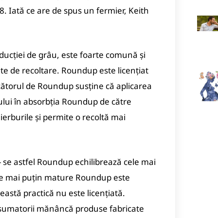
. Iată ce are de spus un fermier, Keith
oducției de grâu, este foarte comună și
nte de recoltare. Roundup este licențiat
ătorul de Roundup susține că aplicarea
ului în absorbția Roundup de către
 ierburile și permite o recoltă mai
se astfel Roundup echilibrează cele mai
ele mai puțin mature Roundup este
ceastă practică nu este licențiată.
onsumatorii mănâncă produse fabricate