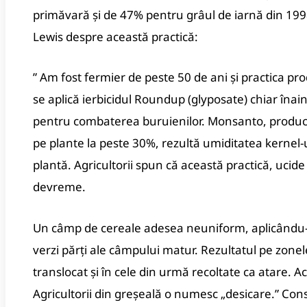
primăvară și de 47% pentru grâul de iarnă din 1998
Lewis despre această practică:
” Am fost fermier de peste 50 de ani și practica pr
se aplică ierbicidul Roundup (glyposate) chiar înai
pentru combaterea buruienilor. Monsanto, produc
pe plante la peste 30%, rezultă umiditatea kernel-
plantă. Agricultorii spun că această practică, ucide
devreme.
Un câmp de cereale adesea neuniform, aplicându- 
verzi părți ale câmpului matur. Rezultatul pe zon
translocat și în cele din urmă recoltate ca atare. A
Agricultorii din greșeală o numesc „desicare.” C