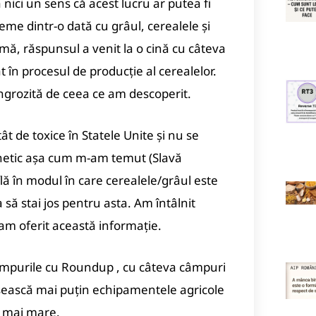
nici un sens că acest lucru ar putea fi
me dintr-o dată cu grâul, cerealele și
urmă, răspunsul a venit la o cină cu câteva
 în procesul de producție al cerealelor.
ngrozită de ceea ce am descoperit.
t de toxice în Statele Unite și nu se
enetic așa cum m-am temut (Slavă
ă în modul în care cerealele/grâul este
a să stai jos pentru asta.
Am întâlnit
am oferit această informație.
câmpurile cu
Roundup
, cu câteva câmpuri
losească mai puțin echipamentele agricole
i mai mare.