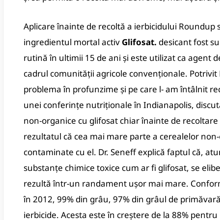
Aplicare înainte de recoltă a ierbicidului
Roundup
s
ingredientul mortal activ
Glifosat.
desicant fost su
rutină în ultimii 15 de ani și este utilizat ca agent 
cadrul comunității agricole convenționale. Potrivit 
problema în profunzime și pe care l- am întâlnit r
unei conferințe nutriționale în Indianapolis, discu
non-organice cu glifosat chiar înainte de recoltare 
rezultatul că cea mai mare parte a cerealelor no
contaminate cu el. Dr. Seneff explică faptul că, at
substanțe chimice toxice cum ar fi glifosat, se eli
rezultă într-un randament ușor mai mare. Conform
în 2012, 99% din grâu, 97% din grâul de primăvară,
ierbicide. Acesta este în creștere de la 88% pentr