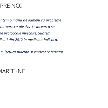
PRE NOI
m o mana de oameni cu probleme
atoare ca ale dvs. ce incearca sa
e protocoale invechite. Suntem
lizati din 2012 in medicina holistica.
m lectura placuta si Vindecare fericita!
ARITI-NE