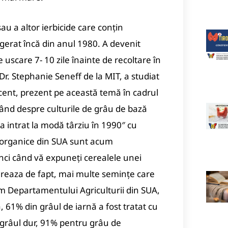
au a altor ierbicide care conțin
gerat încă din anul 1980. A devenit
de uscare 7- 10 zile înainte de recoltare în
Dr. Stephanie Seneff de la MIT, a studiat
ecent, prezent pe această temă în cadrul
tând despre culturile de grâu de bază
a intrat la modă târziu în 1990″ cu
n-organice din SUA sunt acum
unci când vă expuneți cerealele unei
bereaza de fapt, mai multe semințe care
 Departamentului Agriculturii din SUA,
 61% din grâul de iarnă a fost tratat cu
u grâul dur, 91% pentru grâu de