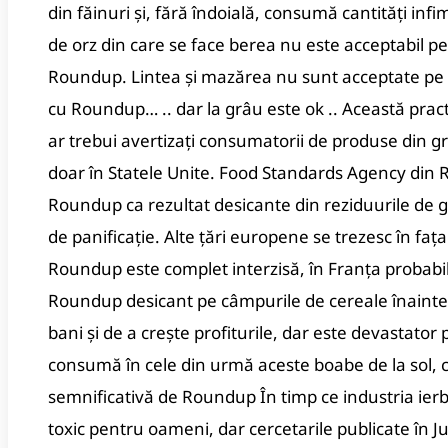
din făinuri și, fără îndoială, consumă cantități in
de orz din care se face berea nu este acceptabil pe 
Roundup. Lintea și mazărea nu sunt acceptate pe pi
cu Roundup… .. dar la grâu este ok .. Această prac
ar trebui avertizați consumatorii de produse din g
doar în Statele Unite. Food Standards Agency din R
Roundup ca rezultat desicante din reziduurile de g
de panificație. Alte țări europene se trezesc în fața 
Roundup este complet interzisă, în Franța probabi
Roundup desicant pe câmpurile de cereale înainte 
bani și de a crește profiturile, dar este devastat
consumă în cele din urmă aceste boabe de la sol, c
semnificativă de Roundup În timp ce industria ierbi
toxic pentru oameni, dar cercetarile publicate în 