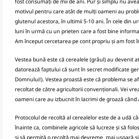
fost consumați de mii de ani. Pur și simplu nu avea 
motivul pentru care atât de mulți oameni au proble
glutenul acestora, în ultimii 5-10 ani. În cele din 
luni în urmă cu un prieten care a fost bine informat
Am început cercetarea pe cont propriu și am fost î
Vestea bună este că cerealele (grâul) au devenit atâ
datorează faptului că sunt în secret modificate g
Domnului!).
Vestea proastă este că problema se afl
recoltat de către agricultorii convenționali.
Vei vre
oameni care au izbucnit în lacrimi de groază când 
Protocolul de recoltă al cerealelor este de a udă 
înainte ca, combinele agricole să lucreze și să fo
și să permită o recoltă mai devreme, mai ușoară ș