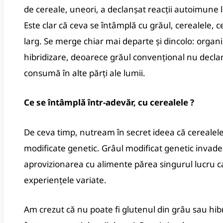
de cereale, uneori, a declanșat reacții autoimune la
Este clar că ceva se întâmplă cu grăul, cerealele, 
larg.
Se merge chiar mai departe și dincolo: organ
hibridizare, deoarece grăul convențional nu decla
consumă în alte părți ale lumii.
Ce se întâmplă într-adevăr, cu cerealele ?
De ceva timp, nutream în secret ideea că cerealele 
modificate genetic. Grâul modificat genetic invad
aprovizionarea cu alimente părea singurul lucru ca
experiențele variate.
Am crezut că nu poate fi glutenul din grâu sau hibr