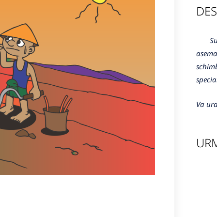
DES
Sunte
aseman
schimb
specia
Va ura
URM