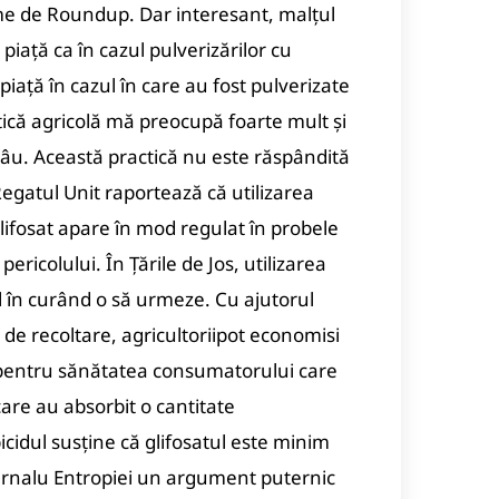
fime de Roundup. Dar interesant, malțul
piață ca în cazul pulverizărilor cu
ață în cazul în care au fost pulverizate
tică agricolă mă preocupă foarte mult și
râu. Această practică nu este răspândită
egatul Unit raportează că utilizarea
lifosat apare în mod regulat în probele
pericolului. În Țările de Jos, utilizarea
l în curând o să urmeze. Cu ajutorul
de recoltare, agricultoriipot economisi
or pentru sănătatea consumatorului care
are au absorbit o cantitate
cidul susține că glifosatul este minim
Jurnalu Entropiei un argument puternic