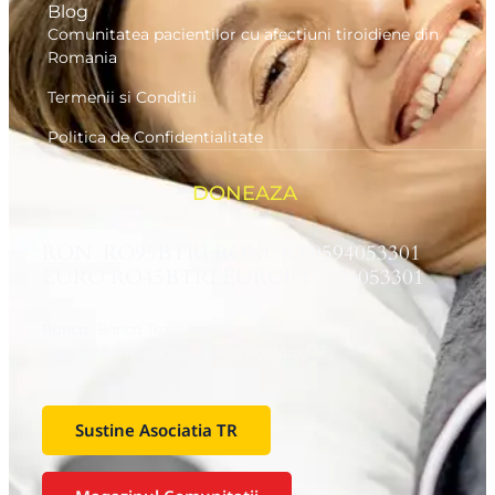
Blog
Comunitatea pacientilor cu afectiuni tiroidiene din
Romania
Termenii si Conditii
Politica de Confidentialitate
DONEAZA
RON RO95BTRLRONCRT0594053301
EURO RO45BTRLEURCRT0594053301
Banca:
Banca Transilvania
Beneficiar:
Asociaţia Tiroida Romania
Sustine Asociatia TR