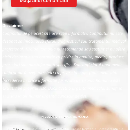
Magazinul Comunitatii
Disclaimer
Conținutul de pe acest site are scop informativ. Conținutul nu este
destinat să înlocuiască sfatul, diagnosticul sau tratamentul medical
profesional. Tiroida Romania nu recomandă sau susține și nu oferă
nicio declarație sau garanție cu privire la analize, medici, produse,
proceduri sau alte informații specifice. Solicitați sfatul unui medic
calificat dacă aveți întrebări cu privire la o afecțiune medicală.
Încrederea în orice informație furnizată de Tiroida Romania este
exclusiv pe propriul risc. Dacă aveți o urgență medicală, sunați la
112 sau la alt număr urgență cunoscut de dvs.
© 2025 by TIROIDA ROMANIA
Toate informațiile din acest site aparțin Tiroida Romania. Toate drepturile