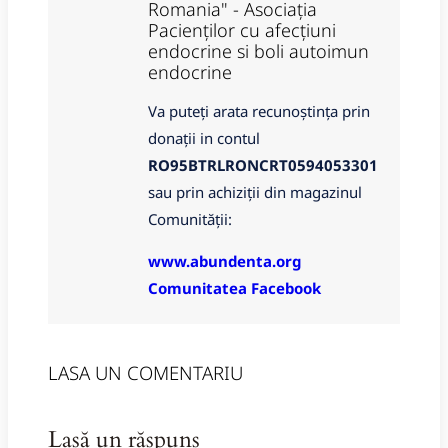
Romania" - Asociația
Pacienților cu afecțiuni
endocrine si boli autoimun
endocrine
Va puteți arata recunoștința prin
donații in contul
RO95BTRLRONCRT0594053301
sau prin achiziții din magazinul
Comunității:
www.abundenta.org
Comunitatea Facebook
LASA UN COMENTARIU
Lasă un răspuns