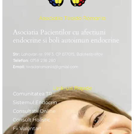
Asociatia Tiroida Romania
Asociatia Pacientilor cu afectiuni
endocrine si boli autoimun endocrine
Str:
Lahovari nr. 99F3, CP 077015, Balotesti-Ilfov
Telefon:
0758 238 280
Email:
tiroidaromania@gmail.com
Link-Uri Rapide
Comunitatea TR
Sistemul Endocrin
Consultatii Online
Consult Holistic
Fii Voluntar!