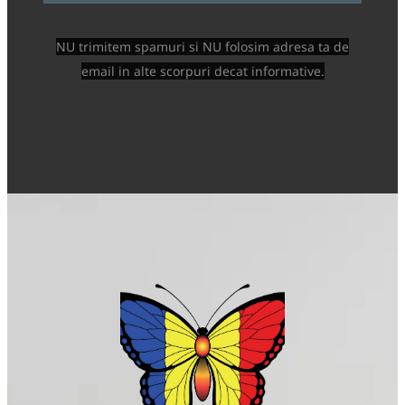
NU trimitem spamuri si NU folosim adresa ta de
email in alte scorpuri decat informative.