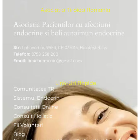
Asociatia Tiroida Romania
Asociatia Pacientilor cu afectiuni
endocrine si boli autoimun endocrine
Str:
Lahovari nr. 99F3, CP 077015, Balotesti-Ilfov
Telefon:
0758 238 280
Email:
tiroidaromania@gmail.com
Link-Uri Rapide
Comunitatea TR
Sistemul Endocrin
Consultatii Online
Consult Holistic
Fii Voluntar!
Blog