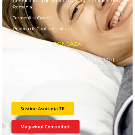
Comunitatea pacientilor cu afectiuni tiroidiene din
Romania
Termenii si Conditii
Politica de Confidentialitate
DONEAZA
RON RO95BTRLRONCRT0594053301
EURO RO45BTRLEURCRT0594053301
Banca:
Banca Transilvania
Beneficiar:
Asociaţia Tiroida Romania
Sustine Asociatia TR
Magazinul Comunitatii