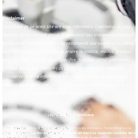
Disclaimer
Conținutul de pe acest site are scop informativ. Conținutul nu este
destinat să înlocuiască sfatul, diagnosticul sau tratamentul medical
profesional. Tiroida Romania nu recomandă sau susține și nu oferă
nicio declarație sau garanție cu privire la analize, medici, produse,
proceduri sau alte informații specifice. Solicitați sfatul unui medic
calificat dacă aveți întrebări cu privire la o afecțiune medicală.
Încrederea în orice informație furnizată de Tiroida Romania este
exclusiv pe propriul risc. Dacă aveți o urgență medicală, sunați la
112 sau la alt număr urgență cunoscut de dvs.
© 2025 by TIROIDA ROMANIA
Toate informațiile din acest site aparțin Tiroida Romania. Toate drepturile
rezervate.
Articolele NU pot fi distribuite decât dacă se respecta condiția de a
preciza sursa, cu link conform Legii Dreptului de Autor.
Toate articolele din