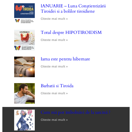
IANUARIE – Luna Conștientizării
Tiroidei si a bolilor tiroidiene
Citeste mai mult »
Totul despre HIPOTIROIDISM
Citeste mai mult »
Iarna este pentru hibernare
Citeste mai mult »
Barbatii si Tiroida
Citeste mai mult »
Cum mă pot îmbolnăvi de la sarcină ?
Citeste mai mult »