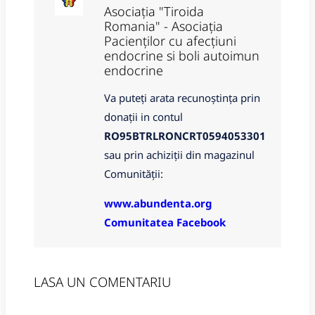
Asociația "Tiroida
Romania" - Asociația
Pacienților cu afecțiuni
endocrine si boli autoimun
endocrine
Va puteți arata recunoștința prin
donații in contul
RO95BTRLRONCRT0594053301
sau prin achiziții din magazinul
Comunității:
www.abundenta.org
Comunitatea Facebook
LASA UN COMENTARIU