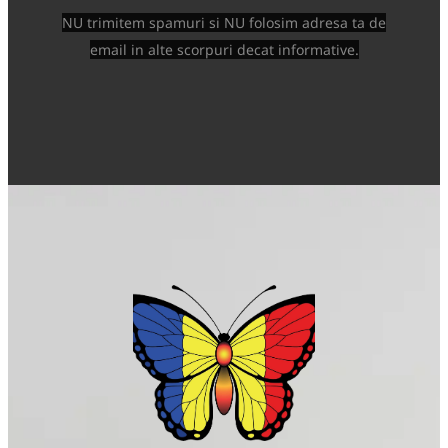
NU trimitem spamuri si NU folosim adresa ta de
email in alte scorpuri decat informative.