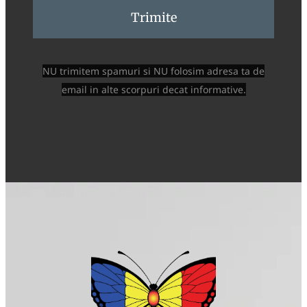
Trimite
NU trimitem spamuri si NU folosim adresa ta de
email in alte scorpuri decat informative.