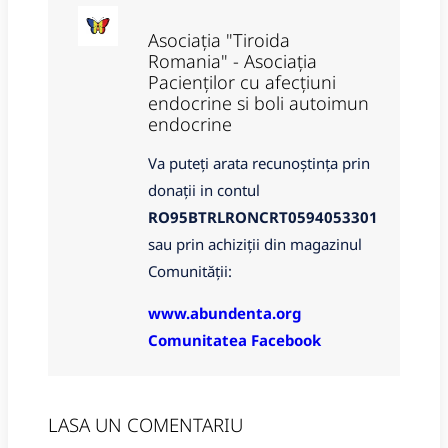
Asociația "Tiroida
Romania" - Asociația
Pacienților cu afecțiuni
endocrine si boli autoimun
endocrine
Va puteți arata recunoștința prin
donații in contul
RO95BTRLRONCRT0594053301
sau prin achiziții din magazinul
Comunității:
www.abundenta.org
Comunitatea Facebook
LASA UN COMENTARIU