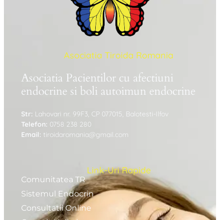
Asociatia Tiroida Romania
Asociatia Pacientilor cu afectiuni
endocrine si boli autoimun endocrine
Str:
Lahovari nr. 99F3, CP 077015, Balotesti-Ilfov
Telefon:
0758 238 280
Email:
tiroidaromania@gmail.com
Link-Uri Rapide
Comunitatea TR
Sistemul Endocrin
Consultatii Online