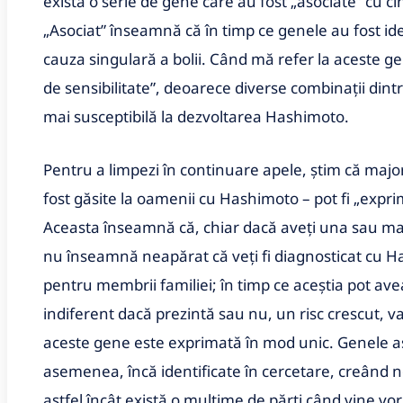
există o serie de gene care au fost „asociate” cu 
„Asociat” înseamnă că în timp ce genele au fost ide
cauza singulară a bolii. Când mă refer la aceste g
de sensibilitate”, deoarece diverse combinații din
mai susceptibilă la dezvoltarea Hashimoto.
Pentru a limpezi în continuare apele, știm că major
fost găsite la oamenii cu Hashimoto – pot fi „exprim
Aceasta înseamnă că, chiar dacă aveți una sau mai
nu înseamnă neapărat că veți fi diagnosticat cu Has
pentru membrii familiei; în timp ce aceștia pot av
indiferent dacă prezintă sau nu, un risc crescut, v
aceste gene este exprimată în mod unic. Genele a
asemenea, încă identificate în cercetare, creând noi
astfel încât există o mulțime de părți când vine vo