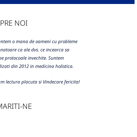
PRE NOI
m o mana de oameni cu probleme
atoare ca ale dvs. ce incearca sa
e protocoale invechite. Suntem
lizati din 2012 in medicina holistica.
m lectura placuta si Vindecare fericita!
ARITI-NE