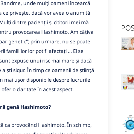
e 23andme, unde mulți oameni încearcă
ea ce privește, dacă vor avea o anumită
lți dintre pacienții și cititorii mei mă
POS
pentru provocarea Hashimoto. Am câțiva
doar genetic”; prin urmare, nu se poate
 familiilor lor pot fi afectați … Ei se
e sunt expuse unui risc mai mare și dacă
 ști sigur. În timp ce oamenii de știință
n mai ușor disponibile despre lucrurile
fer o claritate în acest aspect.
gură genă Hashimoto?
cată ca provocând Hashimoto. În schimb,