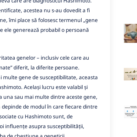
cineva care are diagnosticul Hashimoto.
ntificate, acestea nu s-au dovedit a fi
ene, îmi place să folosesc termenul „gene
tre ele generează probabil o persoană
itatea genelor – inclusiv cele care au
ate” diferit, la diferite persoane.
 multe gene de susceptibilitate, aceasta
himoto. Același lucru este valabil și
ea una sau mai multe dintre aceste gene,
a depinde de modul în care fiecare dintre
sociate cu Hashimoto sunt, de
 influențe asupra susceptibilității,
rba de chestiune a geneticii.