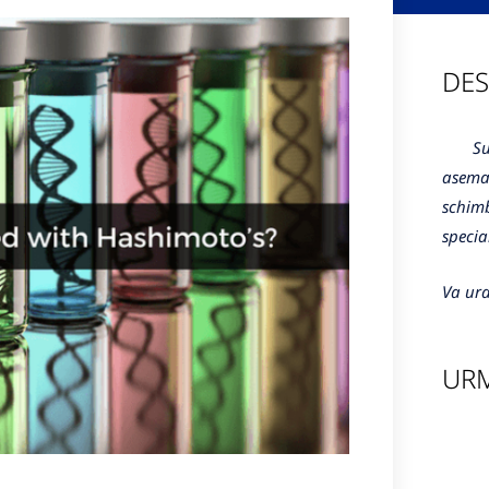
DES
Sunte
aseman
schimb
specia
Va ura
URM