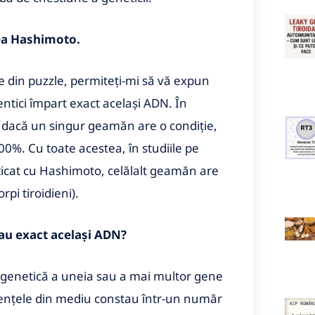
rea Hashimoto.
e din puzzle, permiteți-mi să vă expun
ntici împart exact același ADN. În
, dacă un singur geamăn are o condiție,
00%. Cu toate acestea, în studiile pe
ticat cu Hashimoto, celălalt geamăn are
pi tiroidieni).
 au exact același ADN?
 genetică a uneia sau a mai multor gene
luențele din mediu constau într-un număr