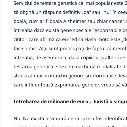
Serviciul de testare genetică cel mai popular est
să obțină un răspuns definitiv „da” sau „nu” în ce
boală, cum ar fi boala Alzheimer sau chiar cancer. Mu
întreabă dacă există gene speciale responsabile 
cititori care afirmă că ei cred că Hashimoto este „
face nimic. Alții sunt preocupați de faptul că membrii
întreabă, de asemenea, dacă copiii lor și alte rud
testarea genetică este cea mai bună modalitate de a
studiază mai profund în genom și informațiile devi
care influențează exprimarea genelor, vreau să vă o
Întrebarea de milioane de euro… Există o sin
Nu! Nu există o singură genă care a fost identifi