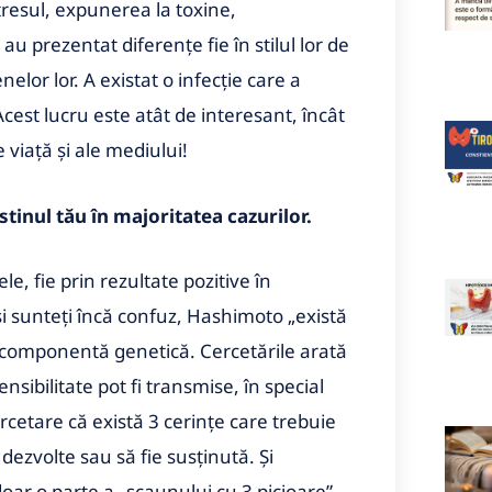
 stresul, expunerea la toxine,
u prezentat diferențe fie în stilul lor de
elor lor. A existat o infecție care a
Acest lucru este atât de interesant, încât
 viață și ale mediului!
tinul tău în majoritatea cazurilor.
e, fie prin rezultate pozitive în
 și sunteți încă confuz, Hashimoto „există
o componentă genetică. Cercetările arată
nsibilitate pot fi transmise, în special
cercetare că există 3 cerințe care trebuie
ezvolte sau să fie susținută. Și
doar o parte a „scaunului cu 3 picioare”