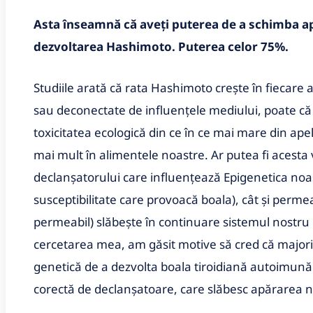
Asta înseamnă că aveți puterea de a schimba a
dezvoltarea Hashimoto.
Puterea celor 75%.
Studiile arată că rata Hashimoto crește în fiecare a
sau deconectate de influențele mediului, poate că
toxicitatea ecologică din ce în ce mai mare din apel
mai mult în alimentele noastre. Ar putea fi acesta
declanșatorului care influențează Epigenetica noa
susceptibilitate care provoacă boala), cât și permeab
permeabil) slăbește în continuare sistemul nostru i
cercetarea mea, am găsit motive să cred că majorit
genetică de a dezvolta boala tiroidiană autoimună
corectă de declanșatoare, care slăbesc apărarea n