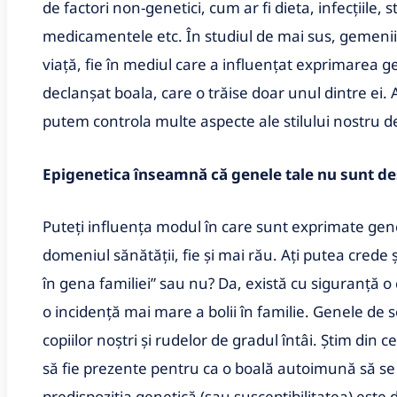
de factori non-genetici, cum ar fi dieta, infecțiile,
medicamentele etc. În studiul de mai sus, gemenii a
viață, fie în mediul care a influențat exprimarea gen
declanșat boala, care o trăise doar unul dintre ei. 
putem controla multe aspecte ale stilului nostru de
Epigenetica înseamnă că genele tale nu sunt des
Puteți influența modul în care sunt exprimate genel
domeniul sănătății, fie și mai rău. Ați putea crede
în gena familiei” sau nu? Da, există cu siguranță 
o incidență mai mare a bolii în familie. Genele de se
copiilor noștri și rudelor de gradul întâi. Știm din 
să fie prezente pentru ca o boală autoimună să se d
predispoziția genetică (sau susceptibilitatea) este 