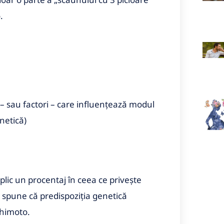
.
 – sau factori – care influențează modul
netică)
 aplic un procentaj în ceea ce privește
aș spune că predispoziția genetică
shimoto.