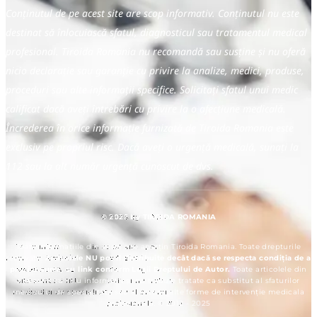
Conținutul de pe acest site are scop informativ. Conținutul nu este
destinat să înlocuiască sfatul, diagnosticul sau tratamentul medical
profesional. Tiroida Romania nu recomandă sau susține și nu oferă
nicio declarație sau garanție cu privire la analize, medici, produse,
proceduri sau alte informații specifice. Solicitați sfatul unui medic
calificat dacă aveți întrebări cu privire la o afecțiune medicală.
Încrederea în orice informație furnizată de Tiroida Romania este
exclusiv pe propriul risc. Dacă aveți o urgență medicală, sunați la
112 sau la alt număr urgență cunoscut de dvs.
© 2025 by TIROIDA ROMANIA
Toate informațiile din acest site aparțin Tiroida Romania. Toate drepturile
rezervate.
Articolele NU pot fi distribuite decât dacă se respecta condiția de a
preciza sursa, cu link conform Legii Dreptului de Autor.
Toate articolele din
site sunt cu titlu informativ și nu trebuie tratate ca substitut al sfaturilor
medicului de specialitate sau al orcarei alte forme de intervenție medicala
profesionala. © 2012 - 2025