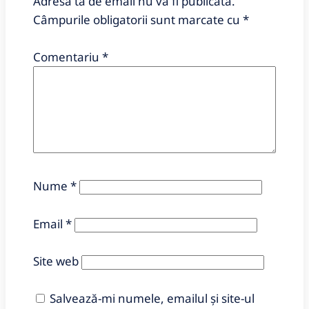
Adresa ta de email nu va fi publicată.
Câmpurile obligatorii sunt marcate cu
*
Comentariu
*
Nume
*
Email
*
Site web
Salvează-mi numele, emailul și site-ul