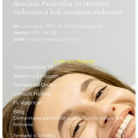
Asociatia Pacientilor cu afectiuni
endocrine si boli autoimun endocrine
Str:
Lahovari nr. 99F3, CP 077015, Balotesti-Ilfov
Telefon:
0758 238 280
Email:
tiroidaromania@gmail.com
Link-Uri Rapide
Comunitatea TR
Sistemul Endocrin
Consultatii Online
Consult Holistic
Fii Voluntar!
Blog
Comunitatea pacientilor cu afectiuni tiroidiene din
Romania
Termenii si Conditii