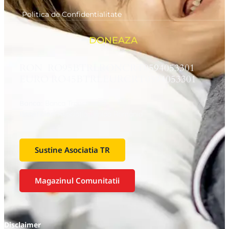
Politica de Confidentialitate
DONEAZA
RON RO95BTRLRONCRT0594053301
EURO RO45BTRLEURCRT0594053301
Banca:
Banca Transilvania
Beneficiar:
Asociaţia Tiroida Romania
Sustine Asociatia TR
Magazinul Comunitatii
Disclaimer