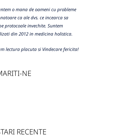
m o mana de oameni cu probleme
atoare ca ale dvs. ce incearca sa
e protocoale invechite. Suntem
lizati din 2012 in medicina holistica.
m lectura placuta si Vindecare fericita!
ARITI-NE
TARI RECENTE