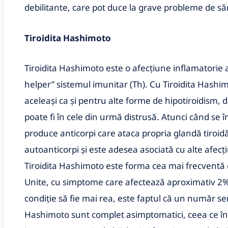
debilitante, care pot duce la grave probleme de să
Tiroidita Hashimoto
Tiroidita Hashimoto este o afecțiune inflamatorie
helper” sistemul imunitar (Th). Cu Tiroidita Hashi
aceleași ca și pentru alte forme de hipotiroidism, 
poate fi în cele din urmă distrusă. Atunci când se
produce anticorpi care ataca propria glandă tiroid
autoanticorpi și este adesea asociată cu alte afecț
Tiroidita Hashimoto este forma cea mai frecventă d
Unite, cu simptome care afectează aproximativ 2% 
condiție să fie mai rea, este faptul că un număr sem
Hashimoto sunt complet asimptomatici, ceea ce î