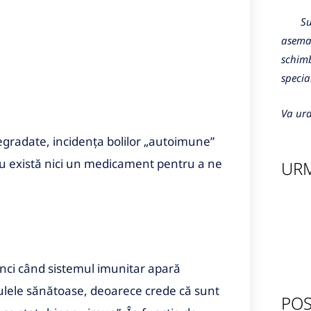
Sunte
aseman
schimb
specia
Va ura
egradate, incidența bolilor „autoimune”
nu există nici un medicament pentru a ne
URM
nci când sistemul imunitar apară
lulele sănătoase, deoarece crede că sunt
POS