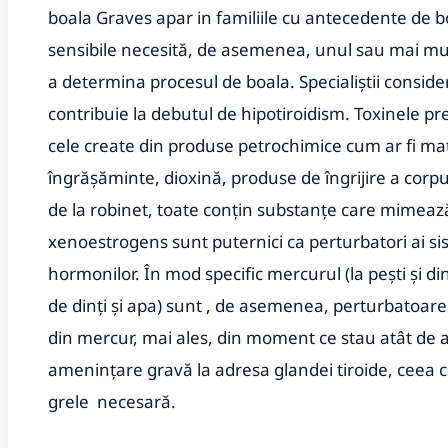
boala Graves apar in familiile cu antecedente de 
sensibile necesită, de asemenea, unul sau mai mul
a determina procesul de boala. Specialiștii consider
contribuie la debutul de hipotiroidism. Toxinele pr
cele create din produse petrochimice cum ar fi mater
îngrășăminte, dioxină, produse de îngrijire a corpu
de la robinet, toate conțin substanțe care mimeaz
xenoestrogens sunt puternici ca perturbatori ai si
hormonilor. În mod specific mercurul (la pești și 
de dinți și apa) sunt , de asemenea, perturbatoar
din mercur, mai ales, din moment ce stau atât de 
amenințare gravă la adresa glandei tiroide, ceea c
grele necesară.