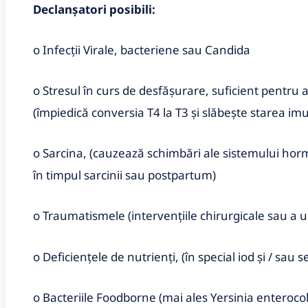
Declanșatori posibili:
o Infecții Virale, bacteriene sau Candida
o Stresul în curs de desfășurare, suficient pentru
(împiedică conversia T4 la T3 și slăbește starea im
o Sarcina, (cauzează schimbări ale sistemului horm
în timpul sarcinii sau postpartum)
o Traumatismele (intervențiile chirurgicale sau a u
o Deficiențele de nutrienți, (în special iod și / sau s
o Bacteriile Foodborne (mai ales Yersinia enterocol