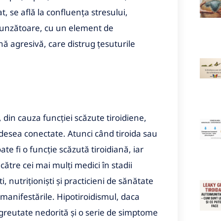
, se află la confluența stresului,
spunzătoare, cu un element de
ă agresivă, care distrug țesuturile
din cauza funcției scăzute tiroidiene,
desea conectate. Atunci când tiroida sau
te fi o funcție scăzută tiroidiană, iar
către cei mai mulți medici în stadii
, nutriționiști și practicieni de sănătate
anifestările. Hipotiroidismul, daca
n greutate nedorită și o serie de simptome