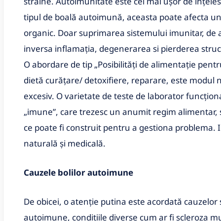
străine. Autoimunitate este cel mai ușor de înțeles 
tipul de boală autoimună, aceasta poate afecta unu
organic. Doar suprimarea sistemului imunitar, de
inversa inflamația, degenerarea si pierderea structu
O abordare de tip „Posibilități de alimentație pent
dietă curățare/ detoxifiere, reparare, este modul
excesiv. O varietate de teste de laborator funcțion
„imune”, care trezesc un anumit regim alimentar, s
ce poate fi construit pentru a gestiona problema. 
naturală și medicală.
Cauzele
bolilor
autoimune
De obicei, o atenție putina este acordată cauzelor s
autoimune, condițiile diverse cum ar fi scleroza mu