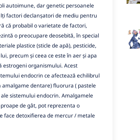
boli autoimune, dar genetic persoanele
ți factori declanșatori de mediu pentru
ă că probabil o varietate de factori,
ezintă o preocupare deosebită, în special
iale plastice (sticle de apă), pesticide,
lui, precum și ceea ce este în aer și apa
ă estrogeni organismului. Acest
stemului endocrin ce afectează echilibrul
din amalgame dentare) fluorura ( pastele
e ale sistemului endocrin. Amalgamele
aproape de gât, pot reprezenta o
e face detoxifierea de mercur / metale