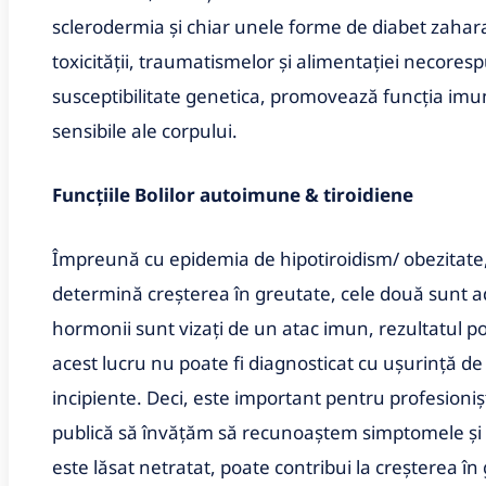
sclerodermia și chiar unele forme de diabet zaharat
toxicității, traumatismelor și alimentației necore
susceptibilitate genetica, promovează funcția imun
sensibile ale corpului.
Funcțiile Bolilor autoimune
& tiroidiene
Împreună cu epidemia de hipotiroidism/ obezitate, 
determină creșterea în greutate, cele două sunt a
hormonii sunt vizați de un atac imun, rezultatul poa
acest lucru nu poate fi diagnosticat cu ușurință de 
incipiente. Deci, este important pentru profesioniști
publică să învățăm să recunoaștem simptomele și m
este lăsat netratat, poate contribui la creșterea î