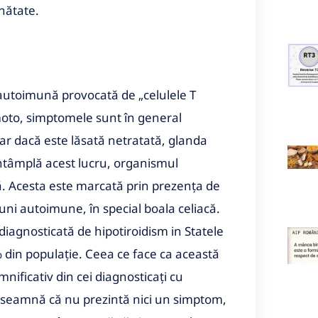
nătate.
 autoimună provocată de „celulele T
moto, simptomele sunt în general
dar dacă este lăsată netratată, glanda
 întâmplă acest lucru, organismul
ă. Acesta este marcată prin prezența de
iuni autoimune, în special boala celiacă.
iagnosticată de hipotiroidism in Statele
din populație. Ceea ce face ca această
nificativ din cei diagnosticați cu
nseamnă că nu prezintă nici un simptom,