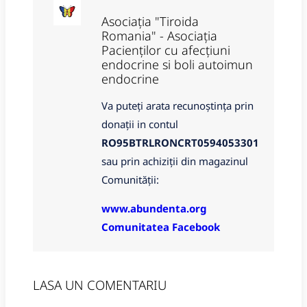
Asociația "Tiroida
Romania" - Asociația
Pacienților cu afecțiuni
endocrine si boli autoimun
endocrine
Va puteți arata recunoștința prin
donații in contul
RO95BTRLRONCRT0594053301
sau prin achiziții din magazinul
Comunității:
www.abundenta.org
Comunitatea Facebook
LASA UN COMENTARIU