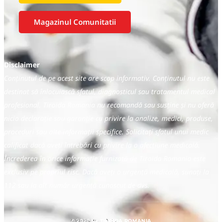
Magazinul Comunitatii
Disclaimer
Conținutul de pe acest site are scop informativ. Conținutul nu este
destinat să înlocuiască sfatul, diagnosticul sau tratamentul medical
profesional. Tiroida Romania nu recomandă sau susține și nu oferă
nicio declarație sau garanție cu privire la analize, medici, produse,
proceduri sau alte informații specifice. Solicitați sfatul unui medic
calificat dacă aveți întrebări cu privire la o afecțiune medicală.
Încrederea în orice informație furnizată de Tiroida Romania este
exclusiv pe propriul risc. Dacă aveți o urgență medicală, sunați la
112 sau la alt număr urgență cunoscut de dvs.
© 2025 by TIROIDA ROMANIA