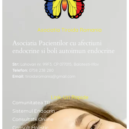
Asociatia Tiroida Romania
Asociatia Pacientilor cu afectiuni
endocrine si boli autoimun endocrine
Str:
Lahovari nr. 99F3, CP 077015, Balotesti-Ilfov
Telefon:
0758 238 280
Email:
tiroidaromania@gmail.com
Link-Uri Rapide
Comunitatea TR
Sistemul Endocrin
Consultatii Online
Consult Holistic