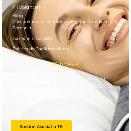
Fii Voluntar!
Blog
Comunitatea pacientilor cu afectiuni tiroidiene din
Romania
Termenii si Conditii
Politica de Confidentialitate
DONEAZA
RON RO95BTRLRONCRT0594053301
EURO RO45BTRLEURCRT0594053301
Banca:
Banca Transilvania
Beneficiar:
Asociaţia Tiroida Romania
Sustine Asociatia TR