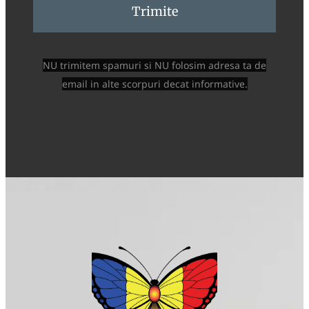
Trimite
NU trimitem spamuri si NU folosim adresa ta de
email in alte scorpuri decat informative.