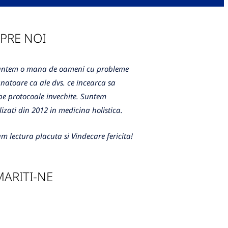
PRE NOI
m o mana de oameni cu probleme
atoare ca ale dvs. ce incearca sa
e protocoale invechite. Suntem
lizati din 2012 in medicina holistica.
m lectura placuta si Vindecare fericita!
ARITI-NE