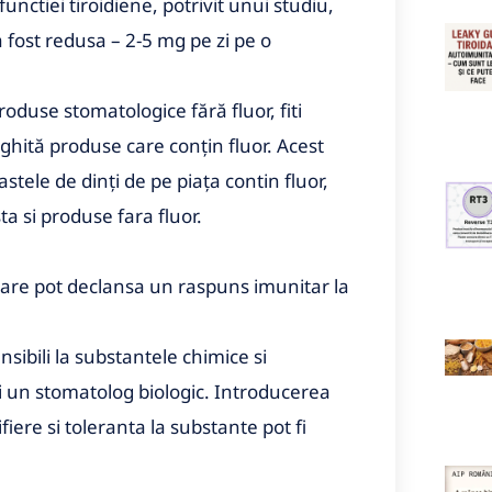
unctiei tiroidiene, potrivit unui studiu,
 fost redusa – 2-5 mg pe zi pe o
roduse stomatologice fără fluor, fiti
înghită produse care conțin fluor.
Acest
tele de dinți de pe piața contin fluor,
sta si produse fara fluor.
ntare pot declansa un raspuns imunitar la
sibili la substantele chimice si
i un stomatolog biologic. Introducerea
ifiere si toleranta la substante pot fi