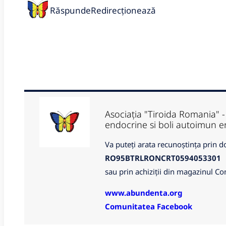
Răspunde
Redirecționează
Asociația "Tiroida Romania" - 
endocrine si boli autoimun
Va puteți arata recunoștința prin d
RO95BTRLRONCRT0594053301
sau prin achiziții din magazinul Co
www.abundenta.org
Comunitatea Facebook