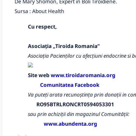
De Mary Shomon, Expert in Boli Tiroidiene.
Sursa : About Health
Cu respect,
Asociația „Tiroida Romania”
Asociația
Pacienților cu afecțiuni endocrine si 
Site web
www.tiroidaromania.org
Comunitatea Facebook
Va puteți arata recunoștința prin donații in co
RO95BTRLRONCRT0594053301
sau prin achiziții din magazinul Comunității:
www.abundenta.org