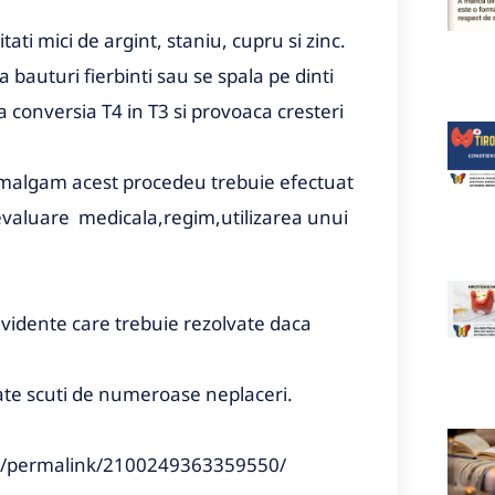
ti mici de argint, staniu, cupru si zinc.
auturi fierbinti sau se spala pe dinti
 conversia T4 in T3 si provoaca cresteri
 amalgam acest procedeu trebuie efectuat
valuare medicala,regim,utilizarea unui
evidente care trebuie rezolvate daca
ate scuti de numeroase neplaceri.
ia/permalink/2100249363359550/