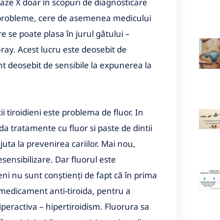
raze X doar în scopuri de diagnosticare
probleme, c
ere de asemenea medicului
e se poate plasa în jurul gâtului –
-ray.
Acest lucru este deosebit de
nt deosebit de sensibile la expunerea la
tiroidieni este problema de fluor. I
n
a tratamente cu fluor si paste de dintii
juta la prevenirea cariilor.
Mai nou,
esensibilizare.
Dar fluorul este
ni nu sunt conștienți de fapt că în prima
a medicament anti-tiroida, pentru a
hiperactiva – hipertiroidism.
Fluorura sa