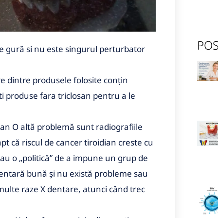
POS
de gură si nu este singurul perturbator
e dintre produsele folosite conțin
 produse fara triclosan pentru a le
ian O altă problemă sunt radiografiile
pt că riscul de cancer tiroidian creste cu
 au o „politică” de a impune un grup de
dentară bună și nu există probleme sau
multe raze X dentare, atunci când trec