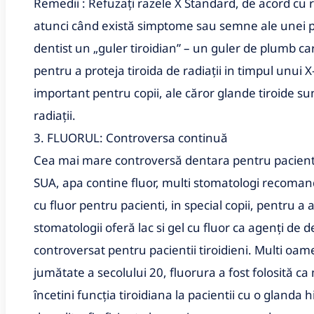
Remedii : Refuzați razele X Standard, de acord cu 
atunci când există simptome sau semne ale unei 
dentist un „guler tiroidian” – un guler de plumb car
pentru a proteja tiroida de radiații in timpul unui X
important pentru copii, ale căror glande tiroide su
radiații.
3. FLUORUL: Controversa continuă
Cea mai mare controversă dentara pentru pacientii 
SUA, apa contine fluor, multi stomatologi recomand
cu fluor pentru pacienti, in special copii, pentru a a
stomatologii oferă lac si gel cu fluor ca agenți de d
controversat pentru pacientii tiroidieni.
Multi oame
jumătate a secolului 20, fluorura a fost folosită c
încetini funcția tiroidiana la pacientii cu o glanda 