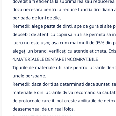
dovedit a fi eficienta la suprimarea sau reducerea f
doza necesara pentru a reduce functia tiroidiana a
perioada de luni de zile.
Remedii: alege pasta de dinți, ape de gură și alte p
deosebit de atenți cu copiii să nu li se permită să 
lucru nu este ușor, așa cum mai mult de 95% din pas
alegeți un brand, verificați cu atenție eticheta.
Exi
4.MATERIALELE DENTARE INCOMPATIBILE
Tipurile de materiale utilizate pentru lucrarile de
unele persoane.
Remedii: daca doriti sa determinati daca sunteti sen
materialele din lucrarile dv va recomand sa cautat
de protocoale care iti pot creste abilitatile de detox
deasemenea de un real folos.