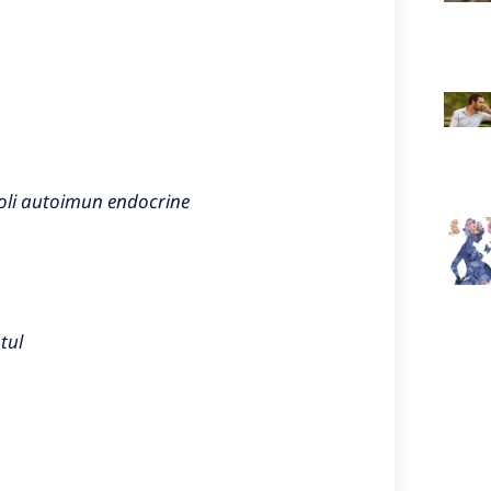
boli autoimun endocrine
ntul