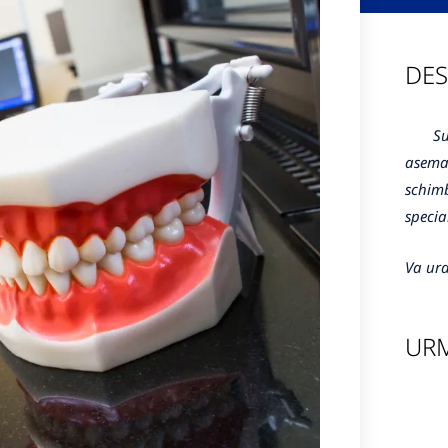
DES
Sunte
aseman
schimb
specia
Va ura
URM