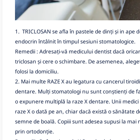
1. TRICLOSAN se afla în pastele de dinți și in ape 
endocrin întâlnit în timpul sesiuni stomatologice.
Remedii : Adresați-vă medicului dentist dacă oricar
triclosan și cere o schimbare.
De asemenea, alegeti
folosi la domiciliu.
2. Mai multe RAZE X au legatura cu cancerul tiroid
dentare.
Mulți stomatologi nu sunt conștienți de fa
o expunere multiplă la raze X dentare.
Unii medici
raze X o dată pe an, chiar dacă există o sănătate 
semne de boală.
Copiii sunt adesea supusi la mai 
prin ortodonție.