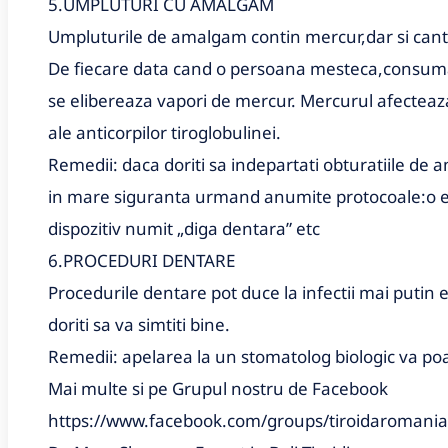
5.UMPLUTURI CU AMALGAM
Umpluturile de amalgam contin mercur,dar si cantita
De fiecare data cand o persoana mesteca,consuma b
se elibereaza vapori de mercur. Mercurul afecteaza
ale anticorpilor tiroglobulinei.
Remedii: daca doriti sa indepartati obturatiile de
in mare siguranta urmand anumite protocoale:o e
dispozitiv numit „diga dentara” etc
6.PROCEDURI DENTARE
Procedurile dentare pot duce la infectii mai putin 
doriti sa va simtiti bine.
Remedii: apelarea la un stomatolog biologic va po
Mai multe si pe Grupul nostru de Facebook
https://www.facebook.com/groups/tiroidaroman