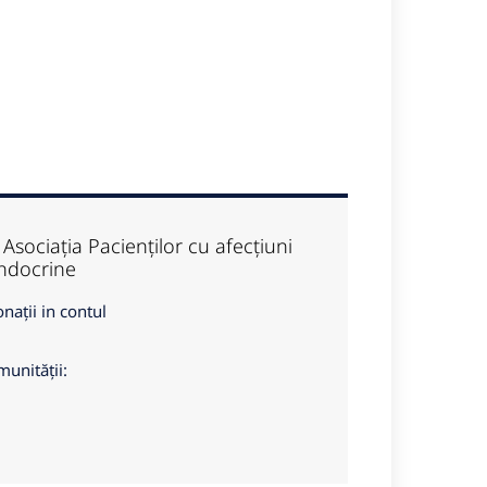
Asociația Pacienților cu afecțiuni
 endocrine
onații in contul
munității: