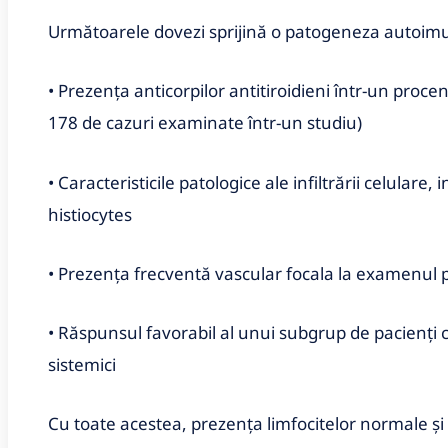
Următoarele dovezi sprijină o patogeneza autoim
• Prezența anticorpilor antitiroidieni într-un proce
178 de cazuri examinate într-un studiu)
• Caracteristicile patologice ale infiltrării celulare, 
histiocytes
• Prezența frecventă vascular focala la examenul 
• Răspunsul favorabil al unui subgrup de pacienți c
sistemici
Cu toate acestea, prezența limfocitelor normale ș