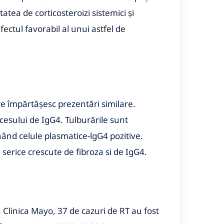
atea de corticosteroizi sistemici și
ectul favorabil al unui astfel de
e împărtășesc prezentări similare.
esului de IgG4. Tulburările sunt
inând celule plasmatice-lgG4 pozitive.
i serice crescute de fibroza si de IgG4.
La Clinica Mayo, 37 de cazuri de RT au fost