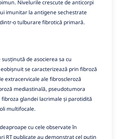
imun. Nivelurile crescute de anticorpi
lui imunitar la antigene sechestrate
dintr-o tulburare fibrotică primară.
e susținută de asocierea sa cu
neobișnuit se caracterizează prin fibroză
e extracervicale ale fibroscleroză
 fibroză mediastinală, pseudotumora
fibroza glandei lacrimale și parotidită
oli multifocale.
ndeaproape cu cele observate în
zuri RT publicate au demonstrat cel puțin