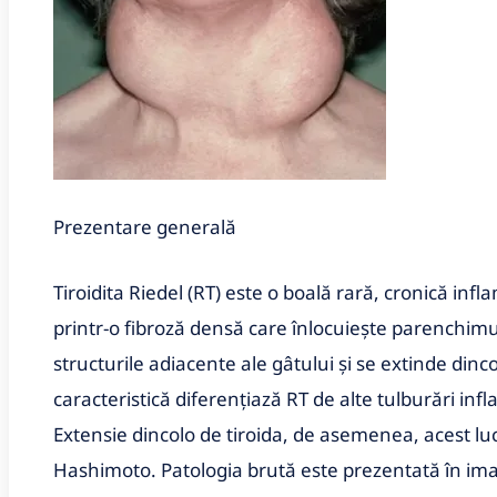
Prezentare generală
Tiroidita Riedel (RT) este o boală rară, cronică infl
printr-o fibroză densă care înlocuiește parenchimul
structurile adiacente ale gâtului și se extinde dinc
caracteristică diferențiază RT de alte tulburări infla
Extensie dincolo de tiroida, de asemenea, acest luc
Hashimoto. Patologia brută este prezentată în ima