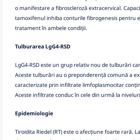
o manifestare a fibroscleroză extracervical. Capacit
tamoxifenul inhiba conturile fibrogenesis pentru ef
tratament în ambele condiții.
Tulburarea LgG4-RSD
LgG4-RSD este un grup relativ nou de tulburări car
Aceste tulburări au o preponderență comună a exc
caracterizate prin infiltrate limfoplasmocitar conț
Aceste infiltrate conduc în cele din urmă la nivelur
Epidemiologie
Tiroidita Riedel (RT) este o afecțiune foarte rară. 