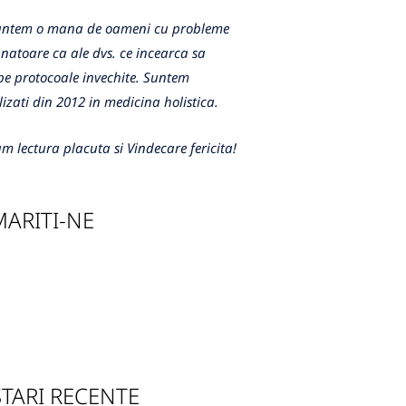
m o mana de oameni cu probleme
atoare ca ale dvs. ce incearca sa
e protocoale invechite. Suntem
lizati din 2012 in medicina holistica.
m lectura placuta si Vindecare fericita!
ARITI-NE
TARI RECENTE