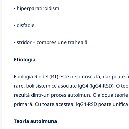
• hiperparatiroidism
• disfagie
• stridor – compresiune traheală
Etiologia
Etiologia Riedel (RT) este necunoscută, dar poate fi
rare, boli sistemice asociate lgG4 (lgG4-RSD). O te
rezultă dintr-un proces autoimun. O a doua teorie s
primară. Cu toate acestea, lgG4-RSD poate unifica 
Teoria autoimuna