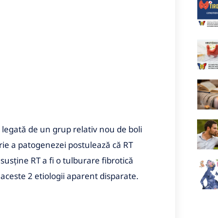
 legată de un grup relativ nou de boli
orie a patogenezei postulează că RT
usține RT a fi o tulburare fibrotică
aceste 2 etiologii aparent disparate.