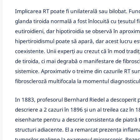
Implicarea RT poate fi unilaterală sau bilobat. Fun
glanda tiroida normală a fost înlocuită cu țesutul fi
eutiroidieni, dar hipotiroidia se observă în aproxim
hipertiroidismul poate să apară, dar acest lucru es
coexistente. Unii experți au crezut că în mod tradiț
de tiroida, ci mai degrabă o manifestare de fibrosc
sistemice. Aproximativ o treime din cazurile RT sunt
fibroscleroză multifocala la momentul diagnosticul
In 1883, profesorul Bernhard Riedel a descoperit p
descriere a 2 cazuri în 1896 și un al treilea caz în
eisenharte pentru a descrie consistenta de piatră ta
structuri adiacente. El a remarcat prezența inflama
tumorilor maligne la examenul microscopic. Rezecți