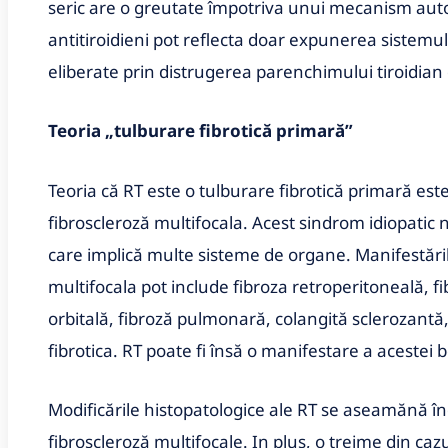
seric are o greutate împotriva unui mecanism auto
antitiroidieni pot reflecta doar expunerea sistemu
eliberate prin distrugerea parenchimului tiroidian 
Teoria „tulburare fibrotică primară”
Teoria că RT este o tulburare fibrotică primară est
fibroscleroză multifocala. Acest sindrom idiopatic 
care implică multe sisteme de organe. Manifestăril
multifocala pot include fibroza retroperitoneală,
orbitală, fibroză pulmonară, colangită sclerozantă, 
fibrotica. RT poate fi însă o manifestare a acestei b
Modificările histopatologice ale RT se aseamănă î
fibroscleroză multifocale. In plus, o treime din ca