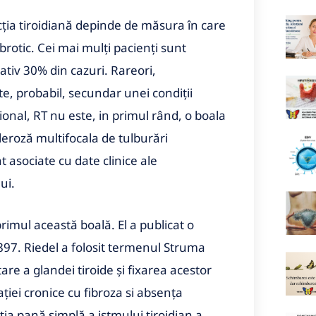
cția tiroidiană depinde de măsura în care
brotic. Cei mai mulți pacienți sunt
ativ 30% din cazuri. Rareori,
te, probabil, secundar unei condiții
ional, RT nu este, in primul rând, o boala
leroză multifocala de tulburări
 asociate cu date clinice ale
ui.
rimul această boală. El a publicat o
 1897. Riedel a folosit termenul Struma
re a glandei tiroide și fixarea acestor
ției cronice cu fibroza si absența
a pană simplă a istmului tiroidian a