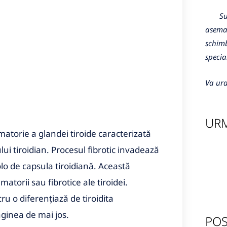
Sunte
aseman
schimb
specia
Va ura
URM
amatorie a glandei tiroide caracterizată
ui tiroidian. Procesul fibrotic invadează
olo de capsula tiroidiană. Această
matorii sau fibrotice ale tiroidei.
ru o diferențiază de tiroidita
ginea de mai jos.
POS