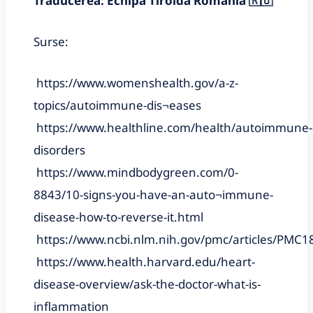
Traducerea: Echipa Tiroida România 🇷🇴
Surse:
https://www.womenshealth.gov/a-z-
topics/autoimmune-dis¬eases
https://www.healthline.com/health/autoimmune-
disorders
https://www.mindbodygreen.com/0-
8843/10-signs-you-have-an-auto¬immune-
disease-how-to-reverse-it.html
https://www.ncbi.nlm.nih.gov/pmc/articles/PMC1
https://www.health.harvard.edu/heart-
disease-overview/ask-the-doctor-what-is-
inflammation