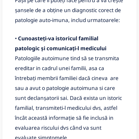
Pașii pe care ii puteți face pentru a vă crește
șansele de a obține un diagnostic corect de
patologie auto-imuna, includ urmatoarele:
•
Cunoasteți-va istoricul familial
patologic și comunicați-l medicului
Patologiile autoimune tind să se transmita
ereditar in cadrul unei familii, asa ca
întrebați membrii familiei dacă cineva are
sau a avut o patologie autoimuna si care
sunt declanșatorii sai. Dacă exista un istoric
familial, transmiteti-l medicului dvs, astfel
încât această informație să fie inclusă in
evaluarea riscului dvs când va sunt
evaluate simptomele.