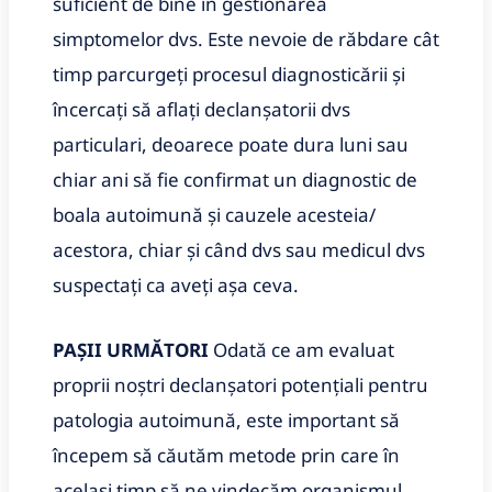
suficient de bine în gestionarea
simptomelor dvs. Este nevoie de răbdare cât
timp parcurgeți procesul diagnosticării și
încercați să aflați declanșatorii dvs
particulari, deoarece poate dura luni sau
chiar ani să fie confirmat un diagnostic de
boala autoimună și cauzele acesteia/
acestora, chiar și când dvs sau medicul dvs
suspectați ca aveți așa ceva.
PAȘII URMĂTORI
Odată ce am evaluat
proprii noștri declanșatori potențiali pentru
patologia autoimună, este important să
începem să căutăm metode prin care în
același timp să ne vindecăm organismul