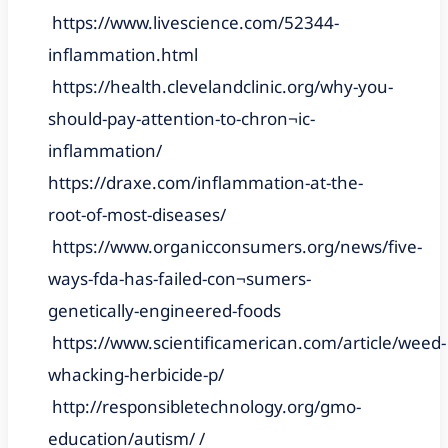
https://www.livescience.com/52344-
inflammation.html
https://health.clevelandclinic.org/why-you-
should-pay-attention-to-chron¬ic-
inflammation/
https://draxe.com/inflammation-at-the-
root-of-most-diseases/
https://www.organicconsumers.org/news/five-
ways-fda-has-failed-con¬sumers-
genetically-engineered-foods
https://www.scientificamerican.com/article/weed-
whacking-herbicide-p/
http://responsibletechnology.org/gmo-
education/autism/ /