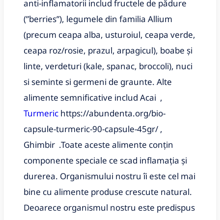
anti-inflamatorii includ fructele de pădure
(ʺberriesʺ), legumele din familia Allium
(precum ceapa alba, usturoiul, ceapa verde,
ceapa roz/rosie, prazul, arpagicul), boabe și
linte, verdeturi (kale, spanac, broccoli), nuci
si seminte si germeni de graunte. Alte
alimente semnificative includ Acai ,
Turmeric
https://abundenta.org/bio-
capsule-turmeric-90-capsule-45gr/ ,
Ghimbir .Toate aceste alimente conțin
componente speciale ce scad inflamația și
durerea. Organismului nostru îi este cel mai
bine cu alimente produse crescute natural.
Deoarece organismul nostru este predispus