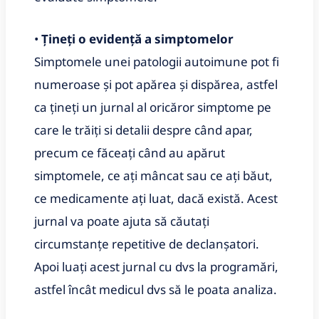
•
Țineți o evidență a simptomelor
Simptomele unei patologii autoimune pot fi
numeroase și pot apărea și dispărea, astfel
ca țineți un jurnal al oricăror simptome pe
care le trăiți si detalii despre când apar,
precum ce făceați când au apărut
simptomele, ce ați mâncat sau ce ați băut,
ce medicamente ați luat, dacă există. Acest
jurnal va poate ajuta să căutați
circumstanțe repetitive de declanșatori.
Apoi luați acest jurnal cu dvs la programări,
astfel încât medicul dvs să le poata analiza.