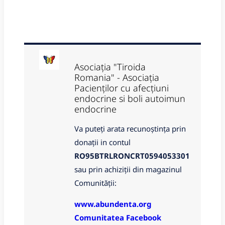
Asociația "Tiroida
Romania" - Asociația
Pacienților cu afecțiuni
endocrine si boli autoimun
endocrine
Va puteți arata recunoștința prin
donații in contul
RO95BTRLRONCRT0594053301
sau prin achiziții din magazinul
Comunității:
www.abundenta.org
Comunitatea Facebook