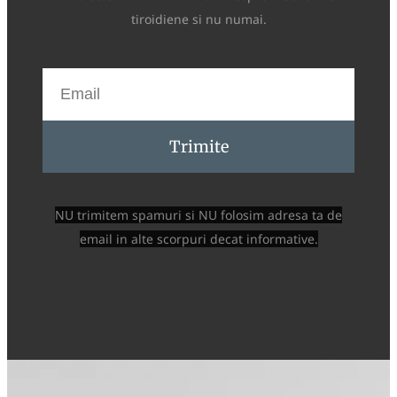
tiroidiene si nu numai.
Trimite
NU trimitem spamuri si NU folosim adresa ta de
email in alte scorpuri decat informative.