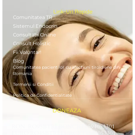
Link-Uri Rapide
Comunitatea TR
Sistemul Endocrin
Consultatii Online
Consult Holistic
Fii Voluntar!
Blog
Comunitatea pacientilor cu afectiuni tiroidiene din
Romania
Termenii si Conditii
Politica de Confidentialitate
DONEAZA
RON RO95BTRLRONCRT0594053301
EURO RO45BTRLEURCRT0594053301