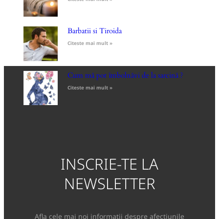
Barbatii si Tiroida
Citeste mai mult »
Cum mă pot îmbolnăvi de la sarcină ?
Citeste mai mult »
INSCRIE-TE LA
NEWSLETTER
Afla cele mai noi informatii despre afectiunile