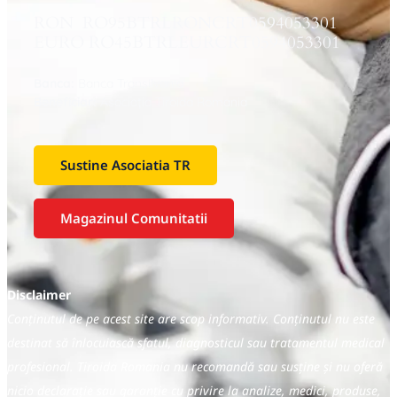
RON RO95BTRLRONCRT0594053301
EURO RO45BTRLEURCRT0594053301
Banca:
Banca Transilvania
Beneficiar:
Asociaţia Tiroida Romania
Sustine Asociatia TR
Magazinul Comunitatii
Disclaimer
Conținutul de pe acest site are scop informativ. Conținutul nu este
destinat să înlocuiască sfatul, diagnosticul sau tratamentul medical
profesional. Tiroida Romania nu recomandă sau susține și nu oferă
nicio declarație sau garanție cu privire la analize, medici, produse,