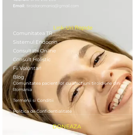
Email:
tiroidaromania@gmail.com
Link-Uri Rapide
Comunitatea TR
Sistemul Endocrin
Consultatii Online
Consult Holistic
Fii Voluntar!
Blog
Comunitatea pacientilor cu afectiuni tiroidiene din
Romania
Termenii si Conditii
Politica de Confidentialitate
DONEAZA