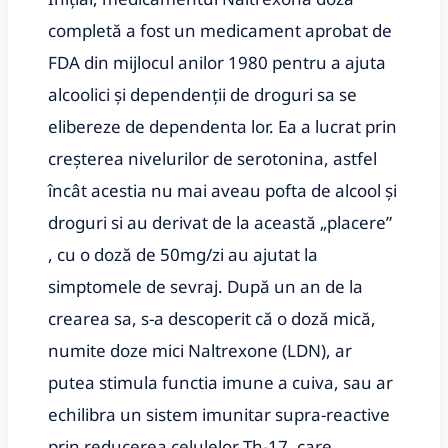
completă a fost un medicament aprobat de
FDA din mijlocul anilor 1980 pentru a ajuta
alcoolici și dependenții de droguri sa se
elibereze de dependenta lor. Ea a lucrat prin
creșterea nivelurilor de serotonina, astfel
încât acestia nu mai aveau pofta de alcool și
droguri si au derivat de la această „placere”
, cu o doză de 50mg/zi au ajutat la
simptomele de sevraj. După un an de la
crearea sa, s-a descoperit că o doză mică,
numite doze mici Naltrexone (LDN), ar
putea stimula functia imune a cuiva, sau ar
echilibra un sistem imunitar supra-reactive
prin reducerea celulelor Th-17, care