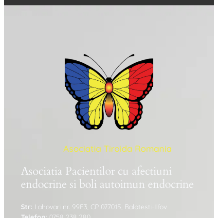
Asociatia Tiroida Romania
Asociatia Pacientilor cu afectiuni
endocrine si boli autoimun endocrine
Str:
Lahovari nr. 99F3, CP 077015, Balotesti-Ilfov
Telefon:
0758 238 280