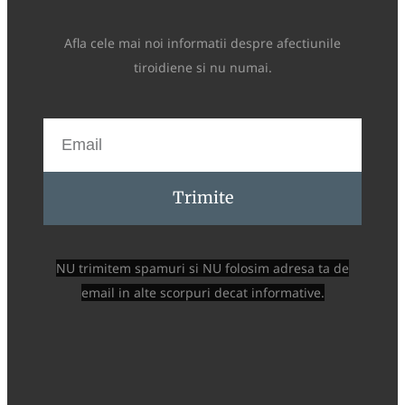
Afla cele mai noi informatii despre afectiunile
tiroidiene si nu numai.
Trimite
NU trimitem spamuri si NU folosim adresa ta de
email in alte scorpuri decat informative.