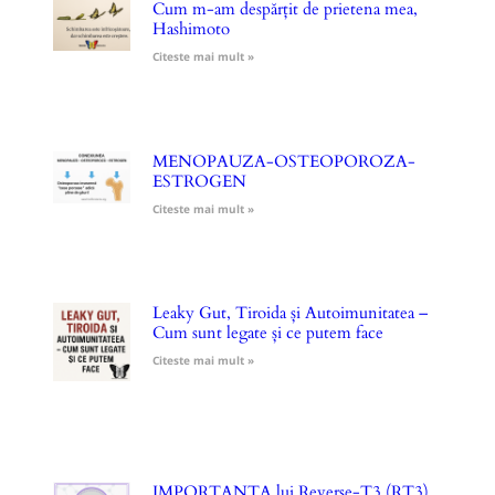
Cum m-am despărțit de prietena mea,
Hashimoto
Citeste mai mult »
MENOPAUZA-OSTEOPOROZA-
ESTROGEN
Citeste mai mult »
Leaky Gut, Tiroida și Autoimunitatea –
Cum sunt legate și ce putem face
Citeste mai mult »
IMPORTANȚA lui Reverse-T3 (RT3)