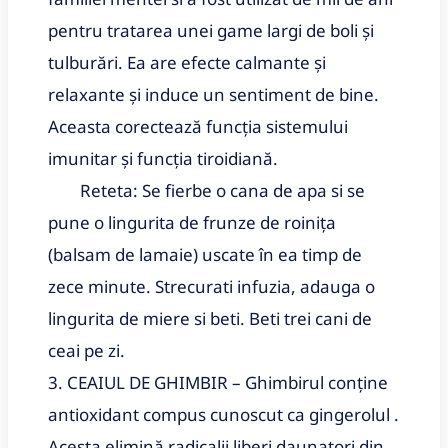
pentru tratarea unei game largi de boli și
tulburări. Ea are efecte calmante și
relaxante și induce un sentiment de bine.
Aceasta corectează funcția sistemului
imunitar și funcția tiroidiană.
Reteta: Se fierbe o cana de apa si se
pune o lingurita de frunze de roinița
(balsam de lamaie) uscate în ea timp de
zece minute. Strecurati infuzia, adauga o
lingurita de miere si beti. Beti trei cani de
ceai pe zi.
3. CEAIUL DE GHIMBIR – Ghimbirul conține
antioxidant compus cunoscut ca gingerolul .
Acesta elimină radicalii liberi daunatori din