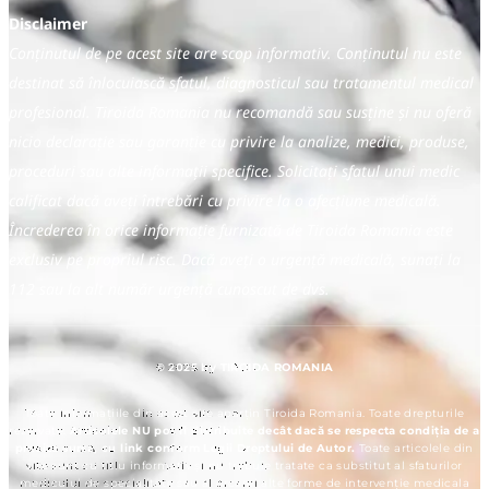
Disclaimer
Conținutul de pe acest site are scop informativ. Conținutul nu este
destinat să înlocuiască sfatul, diagnosticul sau tratamentul medical
profesional. Tiroida Romania nu recomandă sau susține și nu oferă
nicio declarație sau garanție cu privire la analize, medici, produse,
proceduri sau alte informații specifice. Solicitați sfatul unui medic
calificat dacă aveți întrebări cu privire la o afecțiune medicală.
Încrederea în orice informație furnizată de Tiroida Romania este
exclusiv pe propriul risc. Dacă aveți o urgență medicală, sunați la
112 sau la alt număr urgență cunoscut de dvs.
© 2025 by TIROIDA ROMANIA
Toate informațiile din acest site aparțin Tiroida Romania. Toate drepturile
rezervate.
Articolele NU pot fi distribuite decât dacă se respecta condiția de a
preciza sursa, cu link conform Legii Dreptului de Autor.
Toate articolele din
site sunt cu titlu informativ și nu trebuie tratate ca substitut al sfaturilor
medicului de specialitate sau al orcarei alte forme de intervenție medicala