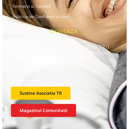
Termenii si Conditii
Politica de Confidentialitate
DONEAZA
RON RO95BTRLRONCRT0594053301
EURO RO45BTRLEURCRT0594053301
Banca:
Banca Transilvania
Beneficiar:
Asociaţia Tiroida Romania
Sustine Asociatia TR
Magazinul Comunitatii