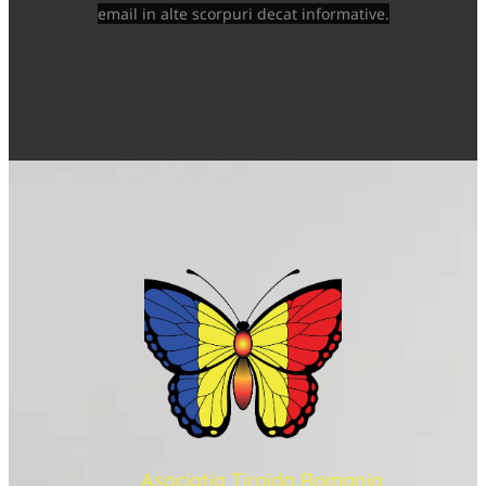
email in alte scorpuri decat informative.
Asociatia Tiroida Romania