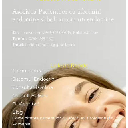
Asociatia Pacientilor cu afectiuni
endocrine si boli autoimun endocrine
Str:
Lahovari nr. 99F3, CP 077015, Balotesti-Ilfov
Telefon:
0758 238 280
Email:
tiroidaromania@gmail.com
Link-Uri Rapide
Comunitatea TR
Sistemul Endocrin
Consultatii Online
Consult Holistic
Fii Voluntar!
Blog
Comunitatea pacientilor cu afectiuni tiroidiene din
Romania