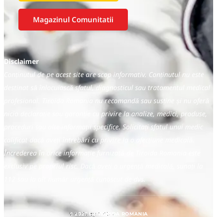
Magazinul Comunitatii
Disclaimer
Conținutul de pe acest site are scop informativ. Conținutul nu este
destinat să înlocuiască sfatul, diagnosticul sau tratamentul medical
profesional. Tiroida Romania nu recomandă sau susține și nu oferă
nicio declarație sau garanție cu privire la analize, medici, produse,
proceduri sau alte informații specifice. Solicitați sfatul unui medic
calificat dacă aveți întrebări cu privire la o afecțiune medicală.
Încrederea în orice informație furnizată de Tiroida Romania este
exclusiv pe propriul risc. Dacă aveți o urgență medicală, sunați la
112 sau la alt număr urgență cunoscut de dvs.
© 2025 by TIROIDA ROMANIA