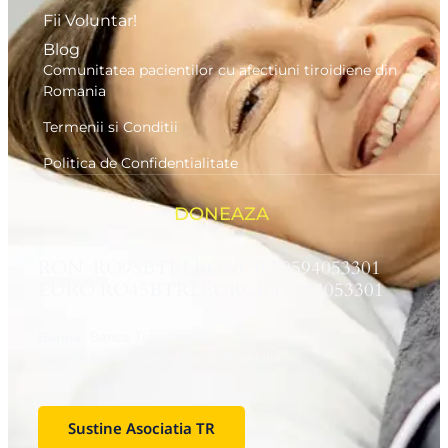
Fii Voluntar!
Blog
Comunitatea pacientilor cu afectiuni tiroidiene din
Romania
Termenii si Conditii
Politica de Confidentialitate
DONEAZA
RON RO95BTRLRONCRT0594053301
EURO RO45BTRLEURCRT0594053301
Banca:
Banca Transilvania
Beneficiar:
Asociaţia Tiroida Romania
Sustine Asociatia TR