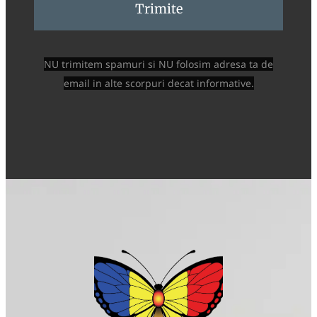
Trimite
NU trimitem spamuri si NU folosim adresa ta de
email in alte scorpuri decat informative.