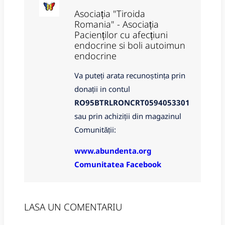
Asociația "Tiroida
Romania" - Asociația
Pacienților cu afecțiuni
endocrine si boli autoimun
endocrine
Va puteți arata recunoștința prin
donații in contul
RO95BTRLRONCRT0594053301
sau prin achiziții din magazinul
Comunității:
www.abundenta.org
Comunitatea Facebook
LASA UN COMENTARIU