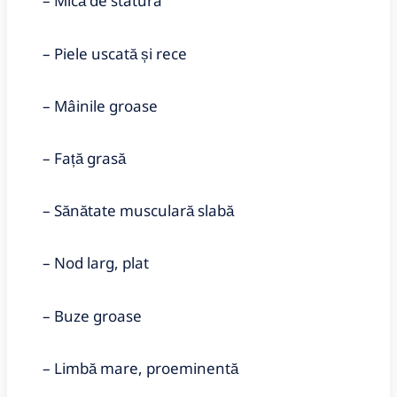
– Mică de statura
– Piele uscată și rece
– Mâinile groase
– Față grasă
– Sănătate musculară slabă
– Nod larg, plat
– Buze groase
– Limbă mare, proeminentă