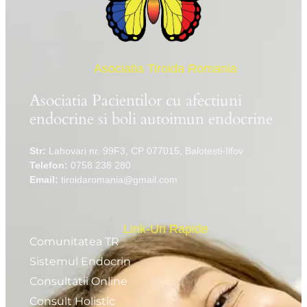
Asociatia Tiroida Romania
Asociatia Pacientilor cu afectiuni
endocrine si boli autoimun endocrine
Str:
Lahovari nr. 99F3, CP 077015, Balotesti-Ilfov
Telefon:
0758 238 280
Email:
tiroidaromania@gmail.com
Link-Uri Rapide
Comunitatea TR
Sistemul Endocrin
Consultatii Online
Consult Holistic