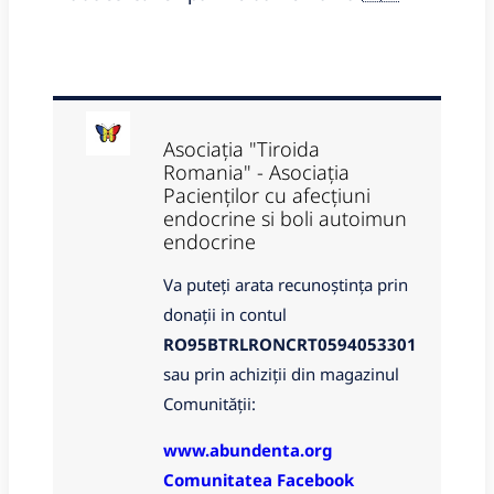
Asociația "Tiroida
Romania" - Asociația
Pacienților cu afecțiuni
endocrine si boli autoimun
endocrine
Va puteți arata recunoștința prin
donații in contul
RO95BTRLRONCRT0594053301
sau prin achiziții din magazinul
Comunității:
www.abundenta.org
Comunitatea Facebook