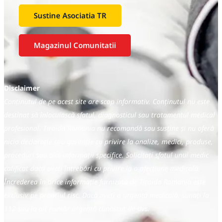
Sustine Asociatia TR
Magazinul Comunitatii
Disclaimer
Conținutul de pe acest site are scop informativ. Conținutul nu este
destinat să înlocuiască sfatul, diagnosticul sau tratamentul medical
profesional. Tiroida Romania nu recomandă sau susține și nu oferă
nicio declarație sau garanție cu privire la analize, medici, produse,
proceduri sau alte informații specifice. Solicitați sfatul unui medic
calificat dacă aveți întrebări cu privire la o afecțiune medicală.
Încrederea în orice informație furnizată de Tiroida Romania este
exclusiv pe propriul risc. Dacă aveți o urgență medicală, sunați la
112 sau la alt număr urgență cunoscut de dvs.