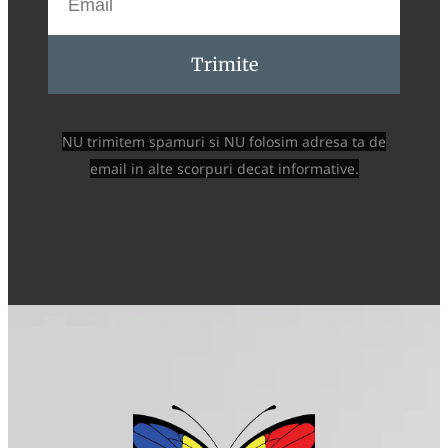
Trimite
NU trimitem spamuri si NU folosim adresa ta de
email in alte scorpuri decat informative.