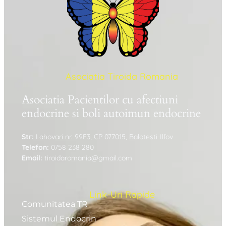
Asociatia Tiroida Romania
Asociatia Pacientilor cu afectiuni
endocrine si boli autoimun endocrine
Str:
Lahovari nr. 99F3, CP 077015, Balotesti-Ilfov
Telefon:
0758 238 280
Email:
tiroidaromania@gmail.com
Link-Uri Rapide
Comunitatea TR
Sistemul Endocrin