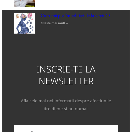
Cum mă pot îmbolnăvi de la sarcină ?
Citeste mai mult »
INSCRIE-TE LA
NEWSLETTER
Afla cele mai noi informatii despre afectiunile
tiroidiene si nu numai.