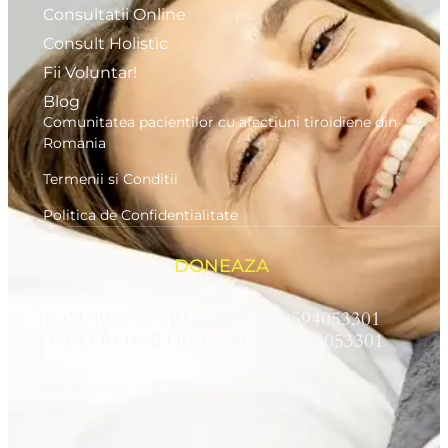
Consultatii Online
Consult Holistic
Fii Voluntar!
Blog
Comunitatea pacientilor cu afectiuni tiroidiene din
Romania
Termenii si Conditii
Politica de Confidentialitate
DONEAZA
RON RO95BTRLRONCRT0594053301
EURO RO45BTRLEURCRT0594053301
Banca:
Banca Transilvania
Beneficiar:
Asociaţia Tiroida Romania