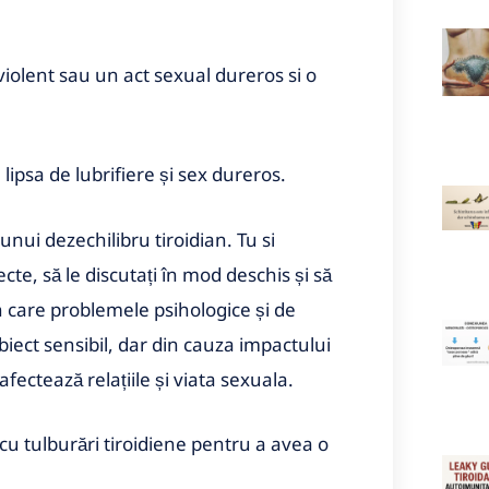
 violent sau un act sexual dureros si o
 lipsa de lubrifiere și sex dureros.
ui dezechilibru tiroidian. Tu si
cte, să le discutați în mod deschis și să
în care problemele psihologice și de
biect sensibil, dar din cauza impactului
ectează relațiile și viata sexuala.
u tulburări tiroidiene pentru a avea o