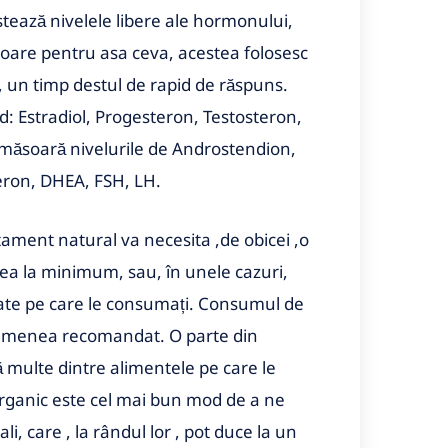
estează nivelele libere ale hormonului,
oare pentru asa ceva, acestea folosesc
, un timp destul de rapid de răspuns.
d: Estradiol, Progesteron, Testosteron,
măsoară nivelurile de Androstendion,
eron, DHEA, FSH, LH.
tament natural va necesita ,de obicei ,o
ea la minimum, sau, în unele cazuri,
nate pe care le consumați. Consumul de
asemenea recomandat. O parte din
ă multe dintre alimentele pe care le
rganic este cel mai bun mod de a ne
, care , la rândul lor , pot duce la un