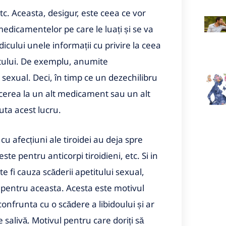
tc. Aceasta, desigur, este ceea ce vor
 medicamentelor pe care le luați și se va
icului unele informații cu privire la ceea
ntului. De exemplu, anumite
exual. Deci, în timp ce un dezechilibru
cerea la un alt medicament sau un alt
uta acest lucru.
u afecțiuni ale tiroidei au deja spre
este pentru anticorpi tiroidieni, etc. Si in
e fi cauza scăderii apetitului sexual,
i pentru aceasta. Acesta este motivul
onfrunta cu o scădere a libidoului și ar
salivă. Motivul pentru care doriți să