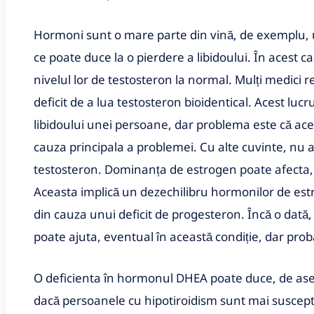
Hormoni sunt o mare parte din vină, de exemplu, u
ce poate duce la o pierdere a libidoului. În acest ca
nivelul lor de testosteron la normal. Mulți medici 
deficit de a lua testosteron bioidentical. Acest luc
libidoului unei persoane, dar problema este că ac
cauza principala a problemei. Cu alte cuvinte, nu 
testosteron. Dominanța de estrogen poate afecta,
Aceasta implică un dezechilibru hormonilor de estr
din cauza unui deficit de progesteron. Încă o dată
poate ajuta, eventual în această condiție, dar prob
O deficienta în hormonul DHEA poate duce, de asem
dacă persoanele cu hipotiroidism sunt mai susceptib