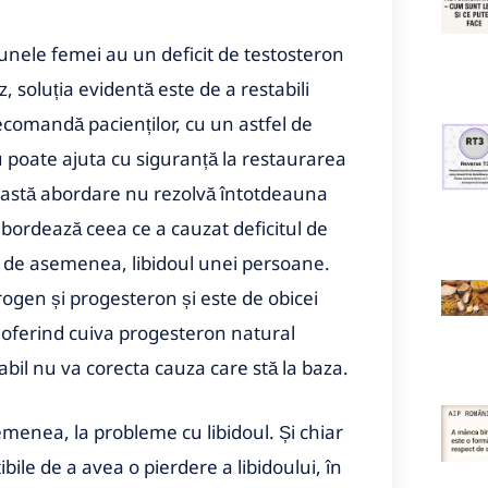
nele femei au un deficit de testosteron
z, soluția evidentă este de a restabili
recomandă pacienților, cu un astfel de
ru poate ajuta cu siguranță la restaurarea
eastă abordare nu rezolvă întotdeauna
abordează ceea ce a cauzat deficitul de
 de asemenea, libidoul unei persoane.
ogen și progesteron și este de obicei
, oferind cuiva progesteron natural
abil nu va corecta cauza care stă la baza.
enea, la probleme cu libidoul. Și chiar
ile de a avea o pierdere a libidoului, în