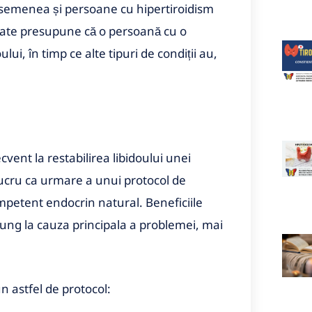
e asemenea și persoane cu hipertiroidism
 poate presupune că o persoană cu o
lui, în timp ce alte tipuri de condiții au,
cvent la restabilirea libidoului unei
lucru ca urmare a unui protocol de
etent endocrin natural. Beneficiile
ung la cauza principala a problemei, mai
n astfel de protocol: