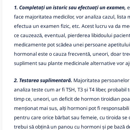
1. Completați un istoric sau efectuați un examen,
e
face majoritatea medicilor, vor analiza cazul, lista
efectua un examen fizic, etc. Acest lucru va da med
ce cauzează, eventual, pierderea libidoului pacie
medicamente pot scădea unei persoane apetitului s
hormonal este o cauza frecventă, uneori, doar tre
supliment sau plante medicinale alternative vor aj
2. Testarea suplimentară.
Majoritatea persoanelor c
analiza teste cum ar fi TSH, T3 și T4 liber, probabil t
timp ce, uneori, un deficit de hormon tiroidian poat
menționat mai sus, alți hormoni pot fi responsabil
pentru care orice bărbat sau femeie, cu tiroida se c
trebui să obțină un panou cu hormoni și pe bază de 