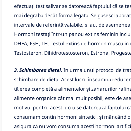
efectuați test salivar se datorează faptului că se t
mai degrabă decât forma legată. Se găsesc laborat
intervale de referință valabile, și au, de asemenea
Hormoni testați într-un panou extins feminin inclu
DHEA, FSH, LH. Testul extins de hormon masculin 
Testosteron, Dihidrotestosteron, Estrona, Progest
3. Schimbarea dietei
. In urma unui protocol de tra
schimbare de dieta. Acest lucru înseamnă reducer
tăierea completă a alimentelor și zaharurilor rafi
alimente organice cât mai mult posibil, este de 
motivul pentru acest lucru se datorează faptului c
consumam contin hormoni sintetici, și mâncând o
asigura că nu vom consuma acesti hormoni artificiali