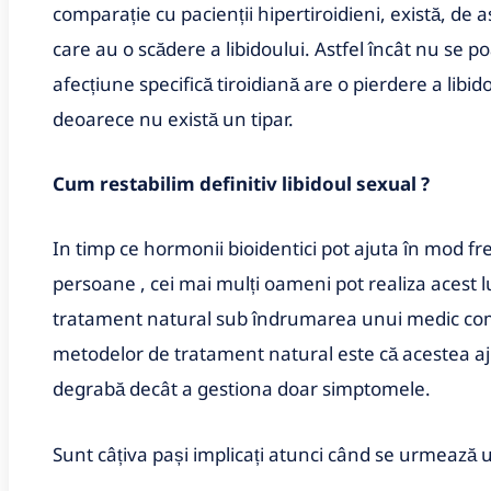
comparație cu pacienții hipertiroidieni, există, d
care au o scădere a libidoului. Astfel încât nu se
afecțiune specifică tiroidiană are o pierdere a libidou
deoarece nu există un tipar.
Cum restabilim definitiv libidoul sexual ?
In timp ce hormonii bioidentici pot ajuta în mod fre
persoane , cei mai mulți oameni pot realiza acest 
tratament natural sub îndrumarea unui medic comp
metodelor de tratament natural este că acestea aj
degrabă decât a gestiona doar simptomele.
Sunt câțiva pași implicați atunci când se urmează u