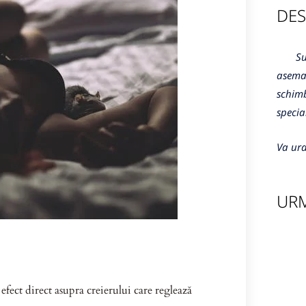
DES
Sunte
aseman
schimb
specia
Va ura
URM
efect direct asupra creierului care reglează