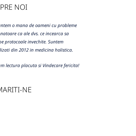
PRE NOI
m o mana de oameni cu probleme
atoare ca ale dvs. ce incearca sa
e protocoale invechite. Suntem
lizati din 2012 in medicina holistica.
m lectura placuta si Vindecare fericita!
ARITI-NE