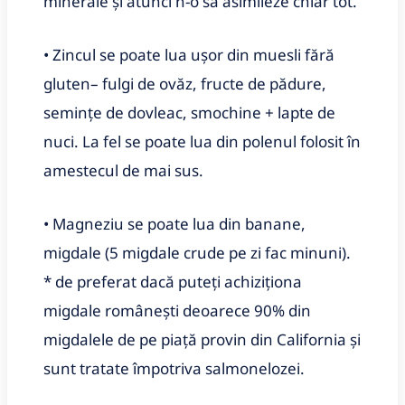
minerale şi atunci n-o să asimileze chiar tot.
• Zincul se poate lua uşor din muesli fără
gluten– fulgi de ovăz, fructe de pădure,
seminţe de dovleac, smochine + lapte de
nuci. La fel se poate lua din polenul folosit în
amestecul de mai sus.
• Magneziu se poate lua din banane,
migdale (5 migdale crude pe zi fac minuni).
* de preferat dacă puteți achiziționa
migdale românești deoarece 90% din
migdalele de pe piață provin din California și
sunt tratate împotriva salmonelozei.