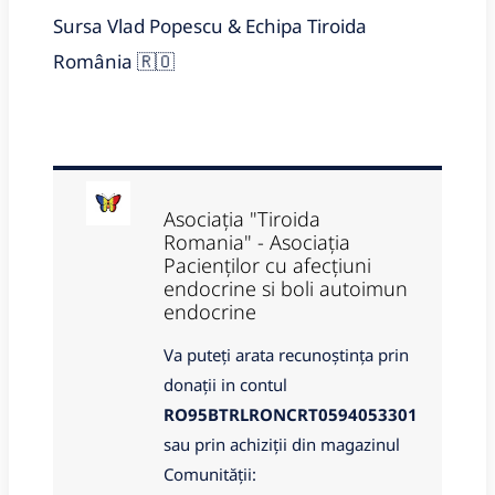
Sursa Vlad Popescu & Echipa Tiroida
România 🇷🇴
Asociația "Tiroida
Romania" - Asociația
Pacienților cu afecțiuni
endocrine si boli autoimun
endocrine
Va puteți arata recunoștința prin
donații in contul
RO95BTRLRONCRT0594053301
sau prin achiziții din magazinul
Comunității: