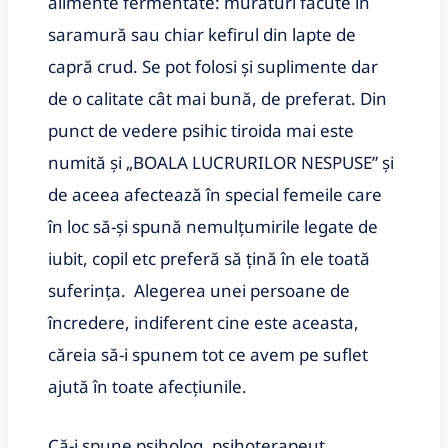
alimente fermentate: murături făcute în
saramură sau chiar kefirul din lapte de
capră crud. Se pot folosi și suplimente dar
de o calitate cât mai bună, de preferat. Din
punct de vedere psihic tiroida mai este
numită și „BOALA LUCRURILOR NESPUSE” și
de aceea afectează în special femeile care
în loc să-și spună nemulțumirile legate de
iubit, copil etc preferă să țină în ele toată
suferința. Alegerea unei persoane de
încredere, indiferent cine este aceasta,
căreia să-i spunem tot ce avem pe suflet
ajută în toate afecțiunile.
Că-i spune psiholog, psihoterapeut,