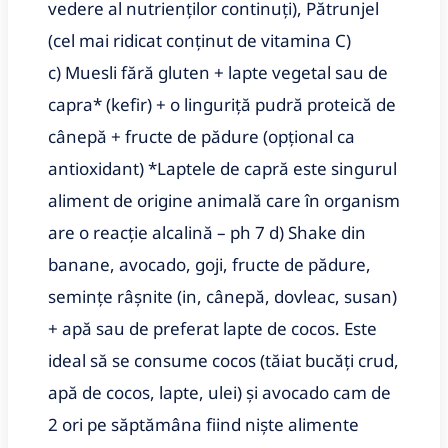
vedere al nutrienţilor continuți), Pătrunjel
(cel mai ridicat conţinut de vitamina C)
c) Muesli fără gluten + lapte vegetal sau de
capra* (kefir) + o linguriţă pudră proteică de
cânepă + fructe de pădure (opţional ca
antioxidant) *Laptele de capră este singurul
aliment de origine animală care în organism
are o reacţie alcalină – ph 7 d) Shake din
banane, avocado, goji, fructe de pădure,
seminţe râşnite (in, cânepă, dovleac, susan)
+ apă sau de preferat lapte de cocos. Este
ideal să se consume cocos (tăiat bucăți crud,
apă de cocos, lapte, ulei) şi avocado cam de
2 ori pe săptămâna fiind nişte alimente