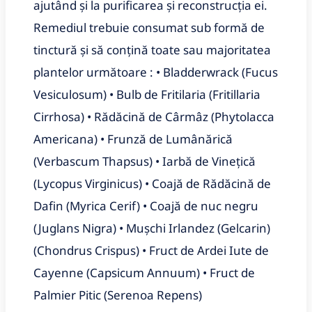
ajutând și la purificarea și reconstrucția ei.
Remediul trebuie consumat sub formă de
tinctură și să conțină toate sau majoritatea
plantelor următoare : • Bladderwrack (Fucus
Vesiculosum) • Bulb de Fritilaria (Fritillaria
Cirrhosa) • Rădăcină de Cârmâz (Phytolacca
Americana) • Frunză de Lumânărică
(Verbascum Thapsus) • Iarbă de Vineţică
(Lycopus Virginicus) • Coajă de Rădăcină de
Dafin (Myrica Cerif) • Coajă de nuc negru
(Juglans Nigra) • Muşchi Irlandez (Gelcarin)
(Chondrus Crispus) • Fruct de Ardei Iute de
Cayenne (Capsicum Annuum) • Fruct de
Palmier Pitic (Serenoa Repens)