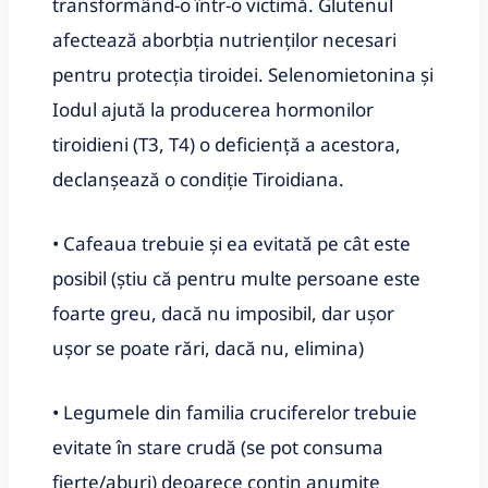
transformând-o într-o victimă. Glutenul
afectează aborbţia nutrienţilor necesari
pentru protecţia tiroidei. Selenomietonina și
Iodul ajută la producerea hormonilor
tiroidieni (T3, T4) o deficiență a acestora,
declanșează o condiție Tiroidiana.
• Cafeaua trebuie şi ea evitată pe cât este
posibil (ştiu că pentru multe persoane este
foarte greu, dacă nu imposibil, dar uşor
uşor se poate rări, dacă nu, elimina)
• Legumele din familia cruciferelor trebuie
evitate în stare crudă (se pot consuma
fierte/aburi) deoarece conţin anumite