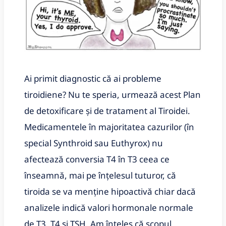
Ai primit diagnostic că ai probleme
tiroidiene? Nu te speria, urmează acest Plan
de detoxificare și de tratament al Tiroidei.
Medicamentele în majoritatea cazurilor (în
special Synthroid sau Euthyrox) nu
afectează conversia T4 în T3 ceea ce
înseamnă, mai pe înțelesul tuturor, că
tiroida se va menține hipoactivă chiar dacă
analizele indică valori hormonale normale
de T3, T4 și TSH. Am înţeles că scopul