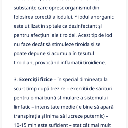
substanţe care opresc organismul din
folosirea corectă a iodului. * iodul anorganic
este utilizat în spitale ca dezinfectant şi
pentru afecţiuni ale tiroidei. Acest tip de iod
nu face decât să stimuleze tiroida şi se
poate depune şi acumula în ţesutul
tiroidian, provocând
inflamaţii tiroidiene.
3.
Exerciţii fizice
– în special dimineaţa la
scurt timp după trezire – exerciţii de sărituri
pentru o mai bună stimulare a sistemului
limfatic – intensitate medie ( e bine să apară
transpiraţia şi inima să lucreze puternic) –
10-15 min este suficient – stat cât mai mult