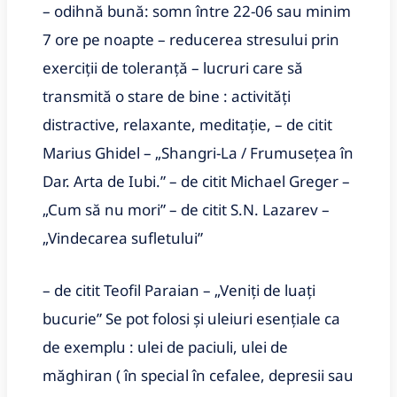
– odihnă bună: somn între 22-06 sau minim
7 ore pe noapte – reducerea stresului prin
exerciţii de toleranţă – lucruri care să
transmită o stare de bine : activităţi
distractive, relaxante, meditaţie, – de citit
Marius Ghidel – „Shangri-La / Frumusețea în
Dar. Arta de Iubi.” – de citit Michael Greger –
„Cum să nu mori” – de citit S.N. Lazarev –
„Vindecarea sufletului”
– de citit Teofil Paraian – „Veniți de luați
bucurie” Se pot folosi și uleiuri esențiale ca
de exemplu : ulei de paciuli, ulei de
măghiran ( în special în cefalee, depresii sau