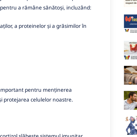
 pentru a rămâne sănătoși, incluzând:
lor, a proteinelor și a grăsimilor în
 important pentru menținerea
i protejarea celulelor noastre.
cortizol slăbește sistemul imunitar,