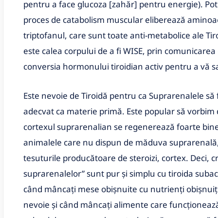
pentru a face glucoza [zahăr] pentru energie). Potr
proces de catabolism muscular eliberează aminoaci
triptofanul, care sunt toate anti-metabolice ale Ti
este calea corpului de a fi WISE, prin comunicarea 
conversia hormonului tiroidian activ pentru a vă sa
Este nevoie de Tiroidă pentru ca Suprarenalele să 
adecvat ca materie primă. Este popular să vorbim 
cortexul suprarenalian se regenerează foarte bine
animalele care nu dispun de măduva suprarenală
tesuturile producătoare de steroizi, cortex. Deci, 
suprarenalelor” sunt pur și simplu cu tiroida subacti
când mâncați mese obișnuite cu nutrienți obișnuiți
nevoie și când mâncați alimente care funcționează