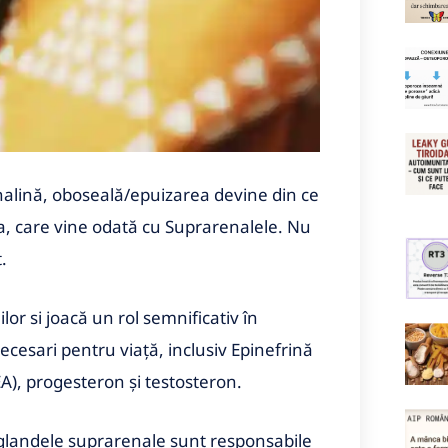
enalină, oboseală/epuizarea devine din ce
a, care vine odată cu Suprarenalele. Nu
.
or si joacă un rol semnificativ în
esari pentru viață, inclusiv Epinefrină
A), progesteron și testosteron.
 glandele suprarenale sunt responsabile