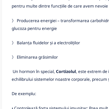
pentru multe dintre funcțiile de care avem nevoie
》 Producerea energiei – transformarea carbohidrați
glucoza pentru energie
》 Balanța fluidelor și a electroliților
》 Eliminarea grăsimilor
Un hormon în special,
Cortizolul
, este extrem de
echilibrului sistemelor noastre corporale, precum ș
De exemplu:
• Controlează forța sistemului imunitar: Prea mult 