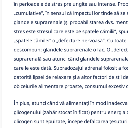
în perioadele de stres prelungite sau intense. Prob
„cumulative”, în sensul că impactul lor tinde să s
glandele suprarenale (și probabil starea dvs. ment
stres este stresul care este pe spatele cămilii”, s
„spatele cămilei” o „defectare nervoasă”. Cu toate 
descompun; glandele suprarenale o fac. O „defec
suprarenală sau atunci când glandele suprarenale 
care le este dată. Supradozajul adrenal folosit a 
datorită lipsei de relaxare și a altor factori de stil
obiceiurile alimentare proaste, consumul excesiv de
În plus, atunci când vă alimentați în mod inadecva
glicogenului (zahăr stocat în ficat) pentru energia 
glicogen sunt epuizate, începe defalcarea țesuturil