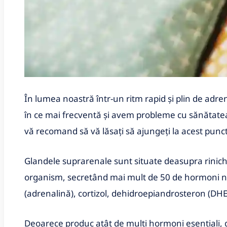
În lumea noastră într-un ritm rapid și plin de adr
în ce mai frecventă și avem probleme cu sănătate
vă recomand să vă lăsați să ajungeți la acest punct
Glandele suprarenale sunt situate deasupra rinichil
organism, secretând mai mult de 50 de hormoni nec
(adrenalină), cortizol, dehidroepiandrosteron (DHE
Deoarece produc atât de mulți hormoni esențiali,