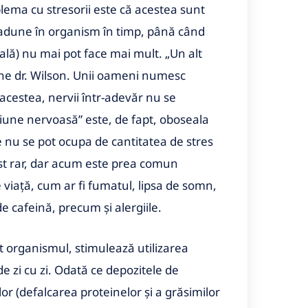
lema cu stresorii este că acestea sunt
e adune în organism în timp, până când
ală) nu mai pot face mai mult. „Un alt
pune dr. Wilson. Unii oameni numesc
acestea, nervii într-adevăr nu se
țiune
nervoasă” este, de fapt, oboseala
nu se pot ocupa de cantitatea de stres
fost rar, dar acum este prea comun
 de viață, cum ar fi fumatul, lipsa de somn,
 cafeină, precum și alergiile.
t organismul, stimulează utilizarea
de zi cu zi. Odată ce depozitele de
or (defalcarea proteinelor și a grăsimilor