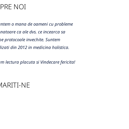
PRE NOI
m o mana de oameni cu probleme
atoare ca ale dvs. ce incearca sa
e protocoale invechite. Suntem
lizati din 2012 in medicina holistica.
m lectura placuta si Vindecare fericita!
ARITI-NE