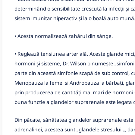
determinând o sensibilitate crescută la infecții și 
sistem imunitar hiperactiv și la o boală autoimună
• Acesta normalizează zahărul din sânge.
• Reglează tensiunea arterială. Aceste glande mici, 
hormoni și sisteme, Dr. Wilson o numește „simfon
parte din această simfonie scapă de sub control, c
Menopauza la femei și Andropauza la bărbați, glan
prin producerea de cantități mai mari de hormoni s
buna functie a glandelor suprarenale este legata 
Din păcate, sănătatea glandelor suprarenale este
adrenalinei, acestea sunt „glandele stresului „, da