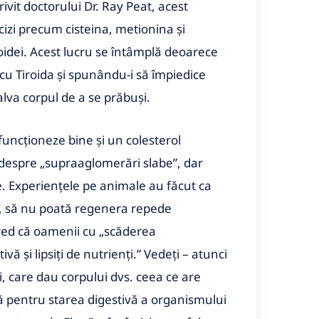
ivit doctorului Dr. Ray Peat, acest
zi precum cisteina, metionina și
roidei. Acest lucru se întâmplă deoarece
cu Tiroida și spunându-i să împiedice
lva corpul de a se prăbuși.
funcționeze bine și un colesterol
despre „supraaglomerări slabe”, dar
. Experiențele pe animale au făcut ca
, să nu poată regenera repede
cred că oamenii cu „scăderea
vă și lipsiți de nutrienți.” Vedeți – atunci
, care dau corpului dvs. ceea ce are
 pentru starea digestivă a organismului