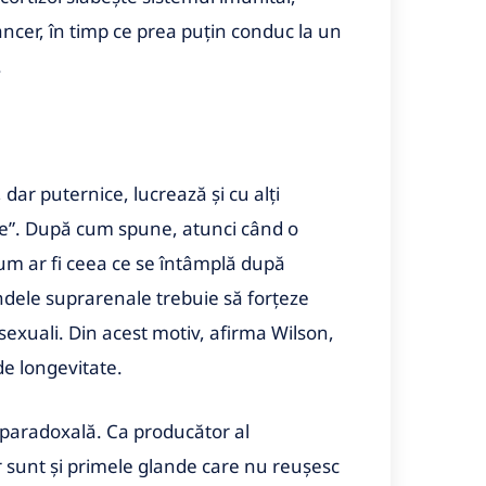
cancer, în timp ce prea puțin conduc la un
.
dar puternice, lucrează și cu alți
ie”. După cum spune, atunci când o
um ar fi ceea ce se întâmplă după
dele suprarenale trebuie să forțeze
exuali. Din acest motiv, afirma Wilson,
de longevitate.
 paradoxală. Ca producător al
r sunt și primele glande care nu reușesc