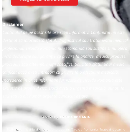
Disclaimer
Conținutul de pe acest site are scop informativ. Conținutul nu este
destinat să înlocuiască sfatul, diagnosticul sau tratamentul medical
profesional. Tiroida Romania nu recomandă sau susține și nu oferă
nicio declarație sau garanție cu privire la analize, medici, produse,
proceduri sau alte informații specifice. Solicitați sfatul unui medic
calificat dacă aveți întrebări cu privire la o afecțiune medicală.
Încrederea în orice informație furnizată de Tiroida Romania este
exclusiv pe propriul risc. Dacă aveți o urgență medicală, sunați la
112 sau la alt număr urgență cunoscut de dvs.
© 2025 by TIROIDA ROMANIA
Toate informațiile din acest site aparțin Tiroida Romania. Toate drepturile