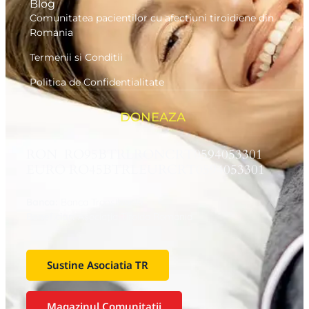
Blog
Comunitatea pacientilor cu afectiuni tiroidiene din
Romania
Termenii si Conditii
Politica de Confidentialitate
DONEAZA
RON RO95BTRLRONCRT0594053301
EURO RO45BTRLEURCRT0594053301
Banca:
Banca Transilvania
Beneficiar:
Asociaţia Tiroida Romania
Sustine Asociatia TR
Magazinul Comunitatii