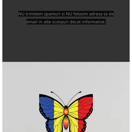
NU trimitem spamuri si NU folosim adresa ta de
email in alte scorpuri decat informative.