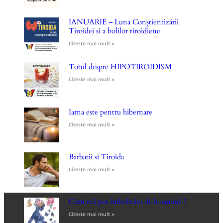
IANUARIE – Luna Conștientizării
Tiroidei si a bolilor tiroidiene
Citeste mai mult »
Totul despre HIPOTIROIDISM
Citeste mai mult »
Iarna este pentru hibernare
Citeste mai mult »
Barbatii si Tiroida
Citeste mai mult »
Cum mă pot îmbolnăvi de la sarcină ?
Citeste mai mult »