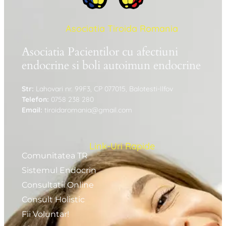
Asociatia Tiroida Romania
Asociatia Pacientilor cu afectiuni
endocrine si boli autoimun endocrine
Str:
Lahovari nr. 99F3, CP 077015, Balotesti-Ilfov
Telefon:
0758 238 280
Email:
tiroidaromania@gmail.com
Link-Uri Rapide
Comunitatea TR
Sistemul Endocrin
Consultatii Online
Consult Holistic
Fii Voluntar!