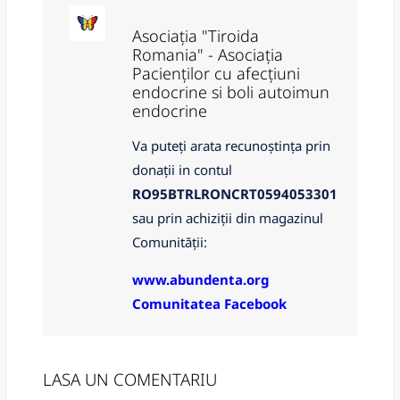
Asociația "Tiroida
Romania" - Asociația
Pacienților cu afecțiuni
endocrine si boli autoimun
endocrine
Va puteți arata recunoștința prin
donații in contul
RO95BTRLRONCRT0594053301
sau prin achiziții din magazinul
Comunității:
www.abundenta.org
Comunitatea Facebook
LASA UN COMENTARIU