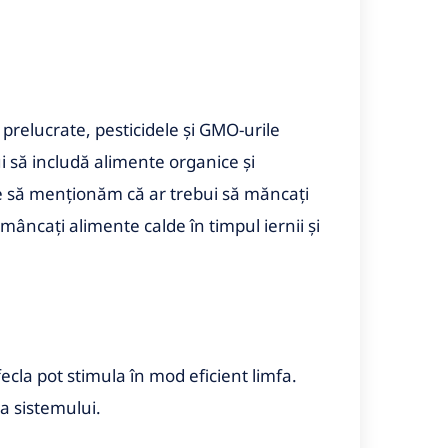
prelucrate, pesticidele și GMO-urile
ui să includă alimente organice și
e să menționăm că ar trebui să măncați
âncați alimente calde în timpul iernii și
sfecla pot stimula în mod eficient limfa.
a sistemului.