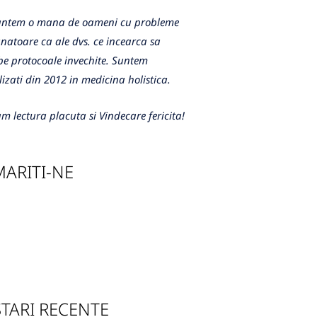
m o mana de oameni cu probleme
atoare ca ale dvs. ce incearca sa
e protocoale invechite. Suntem
lizati din 2012 in medicina holistica.
m lectura placuta si Vindecare fericita!
ARITI-NE
TARI RECENTE