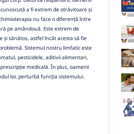
 cunoscută a fi extrem de otrăvitoare și
chimioterapia nu face o diferență între
oară pe amândouă. Este extrem de
și sănătos, astfel încât acesta să fie
 problemă. Sistemul nostru limfatic este
matul, pesticidele, aditivii alimentari,
prescripție medicală. În plus, oamenii
ndul lor, perturbă funcția sistemului.