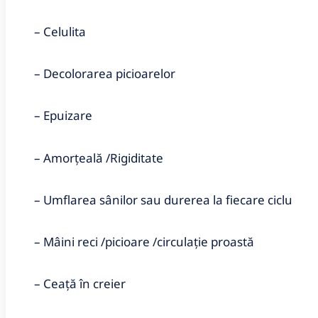
– Celulita
– Decolorarea picioarelor
– Epuizare
– Amorțeală /Rigiditate
– Umflarea sânilor sau durerea la fiecare ciclu
– Mâini reci /picioare /circulație proastă
– Ceață în creier