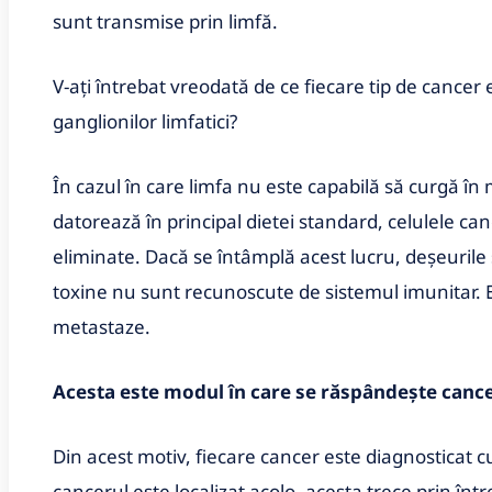
sunt transmise prin limfă.
V-ați întrebat vreodată de ce fiecare tip de cancer 
ganglionilor limfatici?
În cazul în care limfa nu este capabilă să curgă în
datorează în principal dietei standard, celulele can
eliminate. Dacă se întâmplă acest lucru, deșeurile 
toxine nu sunt recunoscute de sistemul imunitar. 
metastaze.
Acesta este modul în care se răspândește canc
Din acest motiv, fiecare cancer este diagnosticat cu
cancerul este localizat acolo, acesta trece prin înt