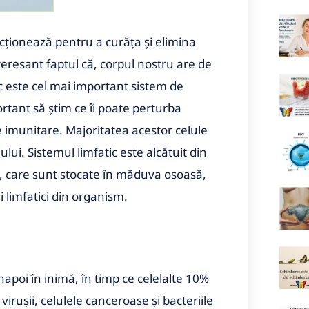
ncționează pentru a curăța și elimina
nteresant faptul că, corpul nostru are de
c este cel mai important sistem de
rtant să știm ce îi poate perturba
e imunitare. Majoritatea acestor celule
ului. Sistemul limfatic este alcătuit din
, care sunt stocate în măduva osoasă,
ii limfatici din organism.
apoi în inimă, în timp ce celelalte 10%
irușii, celulele canceroase și bacteriile