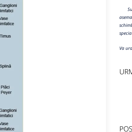
Sunte
aseman
schimb
specia
Va ura
URM
POS