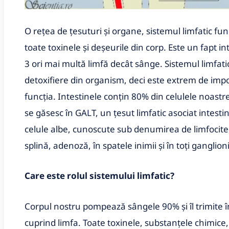
O rețea de țesuturi și organe, sistemul limfatic fu
toate toxinele și deșeurile din corp. Este un fapt i
3 ori mai multă limfă decât sânge. Sistemul limfati
detoxifiere din organism, deci este extrem de impo
funcția. Intestinele conțin 80% din celulele noastr
se găsesc în GALT, un țesut limfatic asociat intestin
celule albe, cunoscute sub denumirea de limfocite
splină, adenoză, în spatele inimii și în toți ganglion
Care este rolul sistemului limfatic?
Corpul nostru pompează sângele 90% și îl trimite în
cuprind limfa. Toate toxinele, substanțele chimice, v