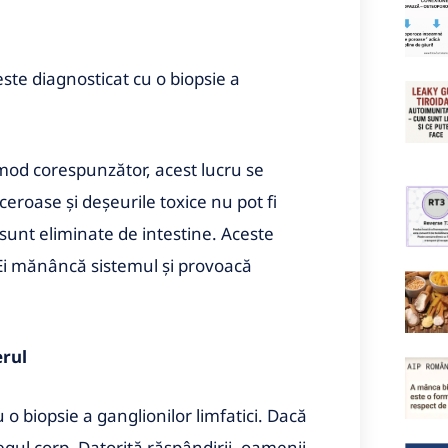
este diagnosticat cu o biopsie a
 mod corespunzător, acest lucru se
ceroase și deșeurile toxice nu pot fi
sunt eliminate de intestine. Aceste
Ei mănâncă sistemul și provoacă
erul
 o biopsie a ganglionilor limfatici. Dacă
regul corp. Datorită răspândirii, oamenii