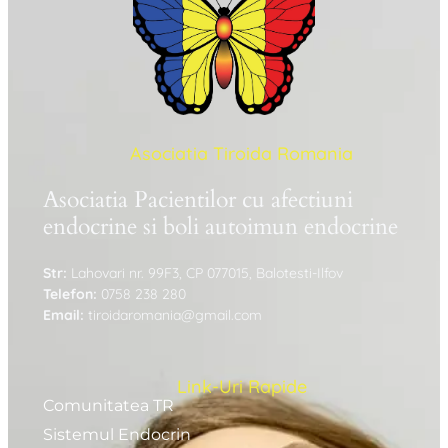
Asociatia Tiroida Romania
Asociatia Pacientilor cu afectiuni
endocrine si boli autoimun endocrine
Str:
Lahovari nr. 99F3, CP 077015, Balotesti-Ilfov
Telefon:
0758 238 280
Email:
tiroidaromania@gmail.com
Link-Uri Rapide
Comunitatea TR
Sistemul Endocrin