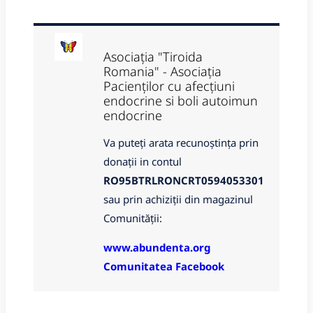
Asociația "Tiroida
Romania" - Asociația
Pacienților cu afecțiuni
endocrine si boli autoimun
endocrine
Va puteți arata recunoștința prin
donații in contul
RO95BTRLRONCRT0594053301
sau prin achiziții din magazinul
Comunității:
www.abundenta.org
Comunitatea Facebook