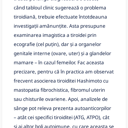
când tabloul clinic sugerează o problema
tiroidiană, trebuie efectuate întotdeauna
investigații amănunțite. Asta presupune
examinarea imagistica a tiroidei prin
ecografie (cel puțin), dar și a organelor
genitale interne (ovare, uter) și a glandelor
mamare – în cazul femeilor. Fac aceasta
precizare, pentru că în practica am observat
frecvent asocierea tiroiditei Hashimoto cu
mastopatia fibrochistica, fibromul uterin
sau chisturile ovariene. Apoi, analizele de
sânge pot releva prezenta autoanticorpilor
– atât cei specifici tiroiditei (ATG, ATPO), cât
și ai altor boli autoimune, cu care aceasta se