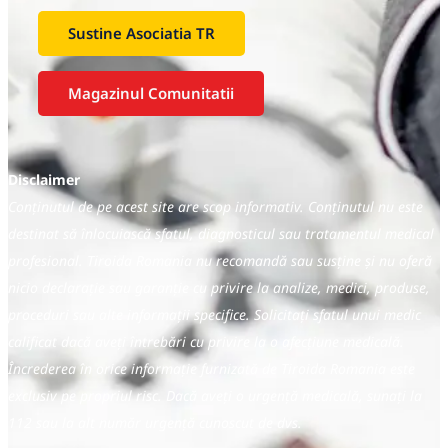
Sustine Asociatia TR
Magazinul Comunitatii
Disclaimer
Conținutul de pe acest site are scop informativ. Conținutul nu este
destinat să înlocuiască sfatul, diagnosticul sau tratamentul medical
profesional. Tiroida Romania nu recomandă sau susține și nu oferă
nicio declarație sau garanție cu privire la analize, medici, produse,
proceduri sau alte informații specifice. Solicitați sfatul unui medic
calificat dacă aveți întrebări cu privire la o afecțiune medicală.
Încrederea în orice informație furnizată de Tiroida Romania este
exclusiv pe propriul risc. Dacă aveți o urgență medicală, sunați la
112 sau la alt număr urgență cunoscut de dvs.