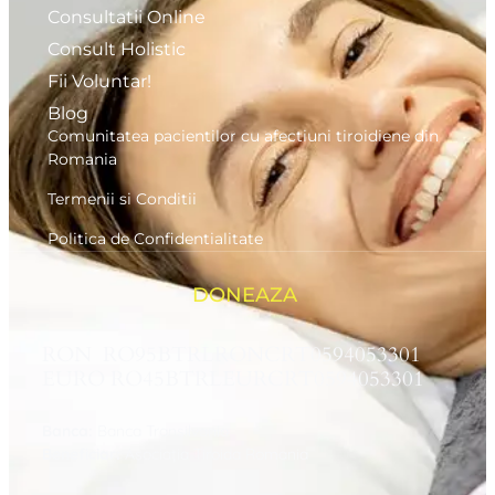
Consultatii Online
Consult Holistic
Fii Voluntar!
Blog
Comunitatea pacientilor cu afectiuni tiroidiene din
Romania
Termenii si Conditii
Politica de Confidentialitate
DONEAZA
RON RO95BTRLRONCRT0594053301
EURO RO45BTRLEURCRT0594053301
Banca:
Banca Transilvania
Beneficiar:
Asociaţia Tiroida Romania