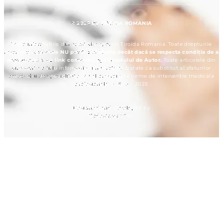
© 2025 by TIROIDA ROMANIA
Toate informațiile din acest site aparțin Tiroida Romania. Toate drepturile
rezervate.
Articolele NU pot fi distribuite decât dacă se respecta condiția de a
preciza sursa, cu link conform Legii Dreptului de Autor.
Toate articolele din
site sunt cu titlu informativ și nu trebuie tratate ca substitut al sfaturilor
medicului de specialitate sau al orcarei alte forme de intervenție medicala
profesionala. © 2012 - 2025
Designed and Developed by
Codestream SRL