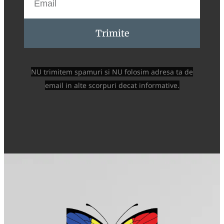
Trimite
NU trimitem spamuri si NU folosim adresa ta de
email in alte scorpuri decat informative.