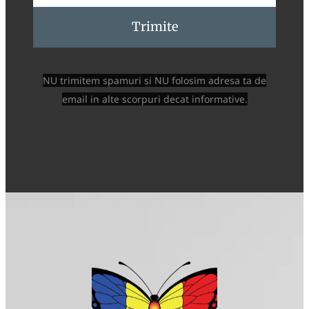
Trimite
NU trimitem spamuri si NU folosim adresa ta de
email in alte scorpuri decat informative.