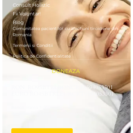
Consult Holistic
Fii Voluntar!
Blog
Comunitatea pacientilor cu afectiuni tiroidiene din
Romania
Termenii si Conditii
Politica de Confidentialitate
DONEAZA
RON RO95BTRLRONCRT0594053301
EURO RO45BTRLEURCRT0594053301
Banca:
Banca Transilvania
Beneficiar:
Asociaţia Tiroida Romania