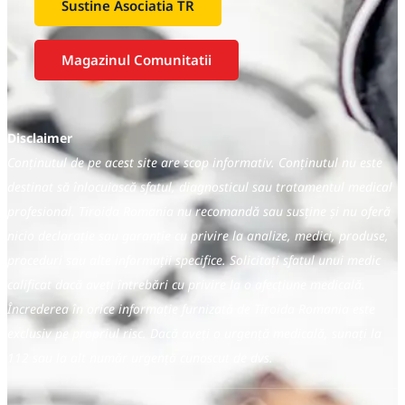
Sustine Asociatia TR
Magazinul Comunitatii
Disclaimer
Conținutul de pe acest site are scop informativ. Conținutul nu este
destinat să înlocuiască sfatul, diagnosticul sau tratamentul medical
profesional. Tiroida Romania nu recomandă sau susține și nu oferă
nicio declarație sau garanție cu privire la analize, medici, produse,
proceduri sau alte informații specifice. Solicitați sfatul unui medic
calificat dacă aveți întrebări cu privire la o afecțiune medicală.
Încrederea în orice informație furnizată de Tiroida Romania este
exclusiv pe propriul risc. Dacă aveți o urgență medicală, sunați la
112 sau la alt număr urgență cunoscut de dvs.