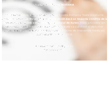
© 2025 by TIROIDA ROMANIA
Toate informațiile din acest site aparțin Tiroida Romania. Toate drepturile
rezervate.
Articolele NU pot fi distribuite decât dacă se respecta condiția de a
preciza sursa, cu link conform Legii Dreptului de Autor.
Toate articolele din
site sunt cu titlu informativ și nu trebuie tratate ca substitut al sfaturilor
medicului de specialitate sau al orcarei alte forme de intervenție medicala
profesionala. © 2012 - 2025
Designed and Developed by
Codestream SRL