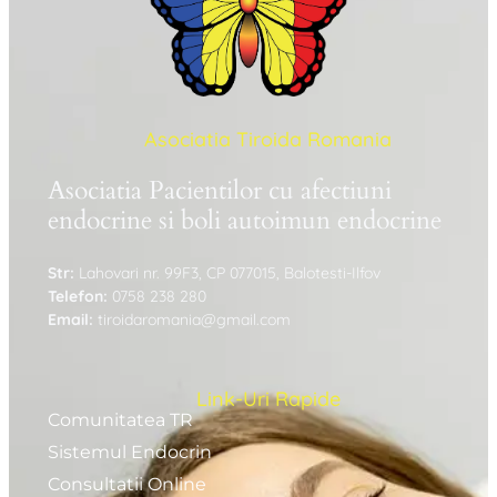
Asociatia Tiroida Romania
Asociatia Pacientilor cu afectiuni
endocrine si boli autoimun endocrine
Str:
Lahovari nr. 99F3, CP 077015, Balotesti-Ilfov
Telefon:
0758 238 280
Email:
tiroidaromania@gmail.com
Link-Uri Rapide
Comunitatea TR
Sistemul Endocrin
Consultatii Online