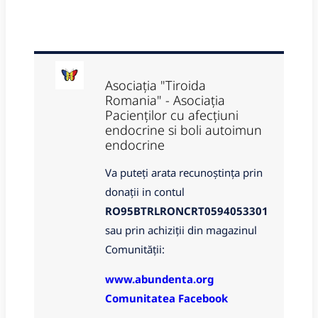
Asociația "Tiroida
Romania" - Asociația
Pacienților cu afecțiuni
endocrine si boli autoimun
endocrine
Va puteți arata recunoștința prin
donații in contul
RO95BTRLRONCRT0594053301
sau prin achiziții din magazinul
Comunității:
www.abundenta.org
Comunitatea Facebook