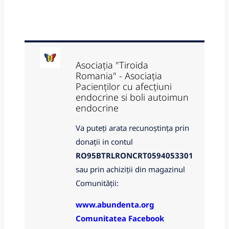
Asociația "Tiroida
Romania" - Asociația
Pacienților cu afecțiuni
endocrine si boli autoimun
endocrine
Va puteți arata recunoștința prin
donații in contul
RO95BTRLRONCRT0594053301
sau prin achiziții din magazinul
Comunității:
www.abundenta.org
Comunitatea Facebook