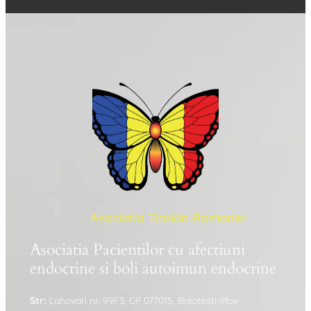
Asociatia Tiroida Romania
Asociatia Pacientilor cu afectiuni
endocrine si boli autoimun endocrine
Str:
Lahovari nr. 99F3, CP 077015, Balotesti-Ilfov