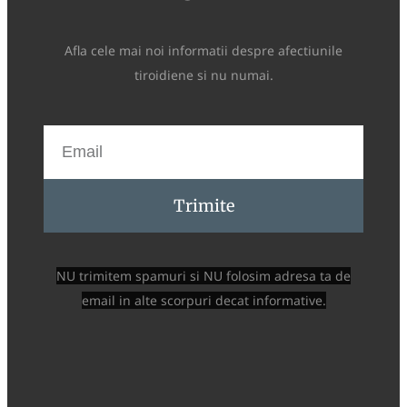
Afla cele mai noi informatii despre afectiunile
tiroidiene si nu numai.
Trimite
NU trimitem spamuri si NU folosim adresa ta de
email in alte scorpuri decat informative.