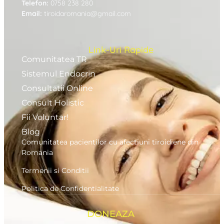
Telefon:
0758 238 280
Email:
tiroidaromania@gmail.com
Link-Uri Rapide
Comunitatea TR
Sistemul Endocrin
Consultatii Online
Consult Holistic
Fii Voluntar!
Blog
Comunitatea pacientilor cu afectiuni tiroidiene din
Romania
Termenii si Conditii
Politica de Confidentialitate
DONEAZA