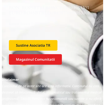
RON RO95BTRLRONCRT0594053301
EURO RO45BTRLEURCRT0594053301
Banca:
Banca Transilvania
Beneficiar:
Asociaţia Tiroida Romania
Sustine Asociatia TR
Magazinul Comunitatii
Disclaimer
Conținutul de pe acest site are scop informativ. Conținutul nu este
destinat să înlocuiască sfatul, diagnosticul sau tratamentul medical
profesional. Tiroida Romania nu recomandă sau susține și nu oferă
nicio declarație sau garanție cu privire la analize, medici, produse,