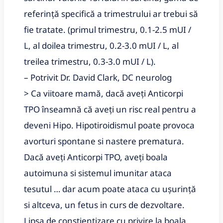
referință specifică a trimestrului ar trebui să 
fie tratate. (primul trimestru, 0.1-2.5 mUI / 
L, al doilea trimestru, 0.2-3.0 mUI / L, al 
treilea trimestru, 0.3-3.0 mUI / L).
– Potrivit Dr. David Clark, DC neurolog
> Ca viitoare mamă, dacă aveți Anticorpi 
TPO înseamnă că aveți un risc real pentru a 
deveni Hipo. Hipotiroidismul poate provoca 
avorturi spontane si nastere prematura. 
Dacă aveți Anticorpi TPO, aveți boala 
autoimuna si sistemul imunitar ataca 
tesutul … dar acum poate ataca cu ușurință 
si altceva, un fetus in curs de dezvoltare.
Lipsa de constientizare cu privire la boala 