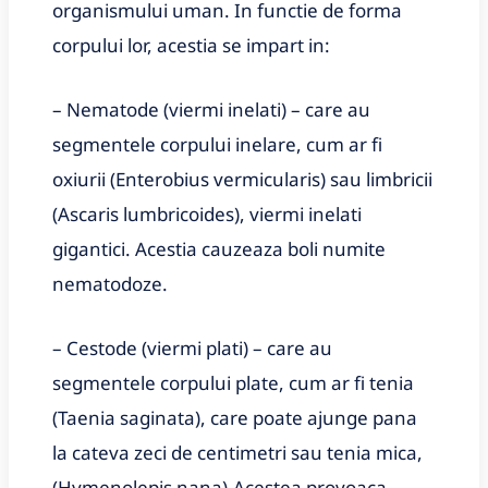
organismului uman. In functie de forma
corpului lor, acestia se impart in:
– Nematode (viermi inelati) – care au
segmentele corpului inelare, cum ar fi
oxiurii (Enterobius vermicularis) sau limbricii
(Ascaris lumbricoides), viermi inelati
gigantici. Acestia cauzeaza boli numite
nematodoze.
– Cestode (viermi plati) – care au
segmentele corpului plate, cum ar fi tenia
(Taenia saginata), care poate ajunge pana
la cateva zeci de centimetri sau tenia mica,
(Hymenolepis nana).Acestea provoaca