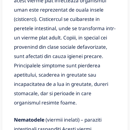
acest vierme plat infecteaza organismul
uman este reprezentat de ouala insele
(cisticerci). Cisticercul se cuibareste in
peretele intestinal, unde se transforma intr-
un vierme plat adult. Copiii, in special cei
provenind din clase sociale defavorizate,
sunt afectati din cauza igienei precare.
Principalele simptome sunt pierderea
apetitului, scaderea in greutate sau
incapacitatea de a lua in greutate, dureri
stomacale, dar si perioade in care
organismul resimte foame.
Nematodele
(viermii inelati) – paraziti
intestinali raspanditi Acesti viermi