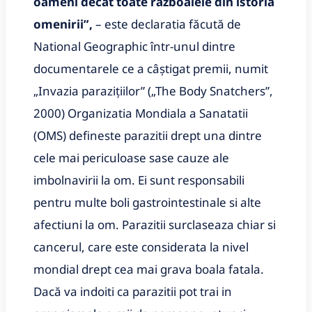
oameni decat toate razboaiele din istoria
omenirii”,
– este declaratia făcută de
National Geographic într-unul dintre
documentarele ce a câștigat premii, numit
„Invazia parazițiilor” („The Body Snatchers”,
2000) Organizatia Mondiala a Sanatatii
(OMS) defineste parazitii drept una dintre
cele mai periculoase sase cauze ale
imbolnavirii la om. Ei sunt responsabili
pentru multe boli gastrointestinale si alte
afectiuni la om. Parazitii surclaseaza chiar si
cancerul, care este considerata la nivel
mondial drept cea mai grava boala fatala.
Dacă va indoiti ca parazitii pot trai in