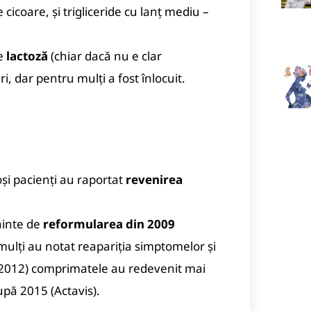
 cicoare, și trigliceride cu lanț mediu –
ne
lactoză
(chiar dacă nu e clar
i, dar pentru mulți a fost înlocuit.
și pacienți au raportat
revenirea
ainte de
reformularea din 2009
mulți au notat reapariția simptomelor și
r (2012) comprimatele au redevenit mai
upă 2015 (Actavis).