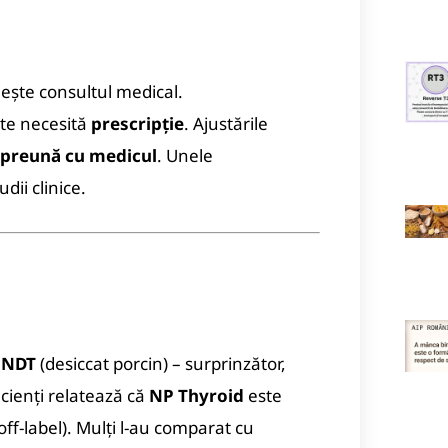
iește consultul medical.
lte necesită
prescripție
. Ajustările
preună cu medicul
. Unele
udii clinice.
e
NDT
(desiccat porcin) – surprinzător,
cienți relatează că
NP Thyroid
este
off-label). Mulți l-au comparat cu