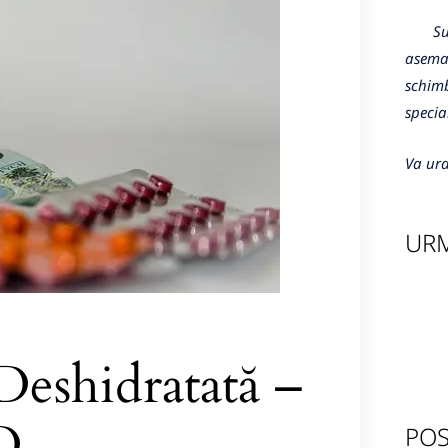
Sunte
aseman
schimb
specia
Va ura
URM
Deshidratată –
D
POS