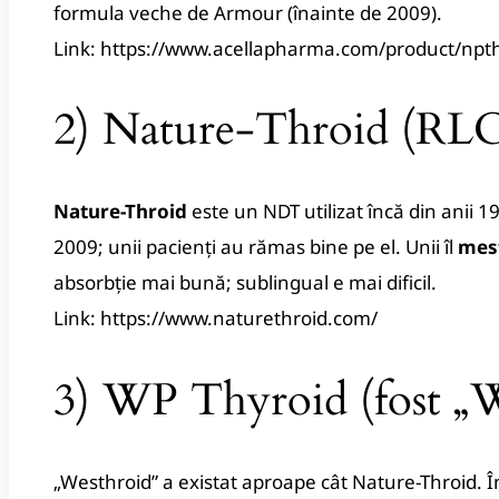
formula veche de Armour (înainte de 2009).
Link:
https://www.acellapharma.com/product/npth
2) Nature-Throid (RLC
Nature-Throid
este un NDT utilizat încă din anii 1
2009; unii pacienți au rămas bine pe el. Unii îl
mes
absorbție mai bună; sublingual e mai dificil.
Link:
https://www.naturethroid.com/
3) WP Thyroid (fost „
„Westhroid” a existat aproape cât Nature-Throid. 