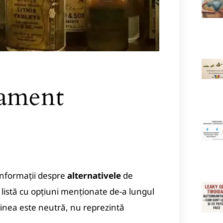
tament
informații despre
alternativele
de
o listă cu opțiuni menționate de-a lungul
dinea este neutră, nu reprezintă