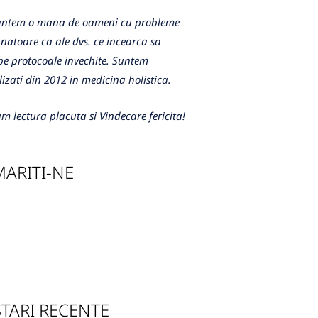
m o mana de oameni cu probleme
atoare ca ale dvs. ce incearca sa
e protocoale invechite. Suntem
lizati din 2012 in medicina holistica.
m lectura placuta si Vindecare fericita!
ARITI-NE
TARI RECENTE