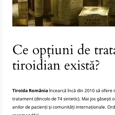
Ce opțiuni de tra
tiroidian există?
Tiroida România
încearcă încă din 2010 să ofere 
tratament (dincolo de T4 sintetic). Mai jos găsești 
anilor de pacienți și comunități internaționale. Or