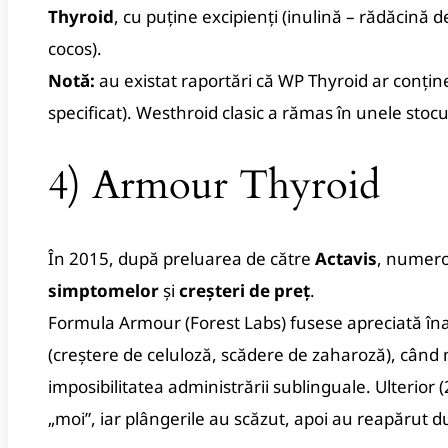
Thyroid
, cu puține excipienți (inulină – rădăcină de
cocos).
Notă:
au existat raportări că WP Thyroid ar conți
specificat). Westhroid clasic a rămas în unele stocur
4) Armour Thyroid
În 2015, după preluarea de către
Actavis
, numero
simptomelor
și
creșteri de preț
.
Formula Armour (Forest Labs) fusese apreciată în
(creștere de celuloză, scădere de zaharoză), când 
imposibilitatea administrării sublinguale. Ulterio
„moi”, iar plângerile au scăzut, apoi au reapărut d