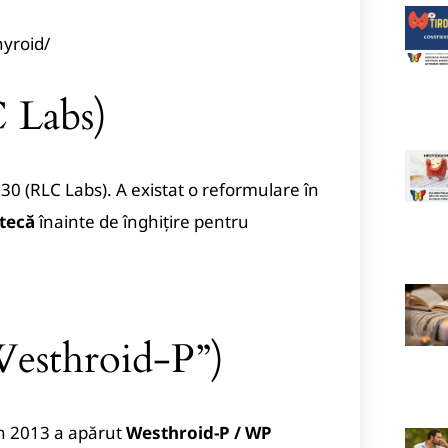
yroid/
 Labs)
930 (RLC Labs). A existat o reformulare în
tecă
înainte de înghițire pentru
Westhroid-P”)
În 2013 a apărut
Westhroid-P / WP