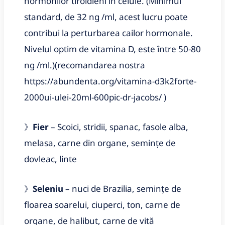
hormonilor tiroidieni in celule. (Minimul
standard, de 32 ng /ml, acest lucru poate
contribui la perturbarea cailor hormonale.
Nivelul optim de vitamina D, este între 50-80
ng /ml.)
(recomandarea nostra
https://abundenta.org/vitamina-d3k2forte-
2000ui-ulei-20ml-600pic-dr-jacobs/ )
》
Fier
– Scoici, stridii, spanac, fasole alba,
melasa, carne din organe, semințe de
dovleac, linte
》
Seleniu
– nuci de Brazilia, semințe de
floarea soarelui, ciuperci, ton, carne de
organe, de halibut, carne de vită