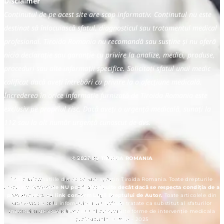
Disclaimer
Conținutul de pe acest site are scop informativ. Conținutul nu este
destinat să înlocuiască sfatul, diagnosticul sau tratamentul medical
profesional. Tiroida Romania nu recomandă sau susține și nu oferă
nicio declarație sau garanție cu privire la analize, medici, produse,
proceduri sau alte informații specifice. Solicitați sfatul unui medic
calificat dacă aveți întrebări cu privire la o afecțiune medicală.
Încrederea în orice informație furnizată de Tiroida Romania este
exclusiv pe propriul risc. Dacă aveți o urgență medicală, sunați la
112 sau la alt număr urgență cunoscut de dvs.
© 2025 by TIROIDA ROMANIA
Toate informațiile din acest site aparțin Tiroida Romania. Toate drepturile
rezervate.
Articolele NU pot fi distribuite decât dacă se respecta condiția de a
preciza sursa, cu link conform Legii Dreptului de Autor.
Toate articolele din
site sunt cu titlu informativ și nu trebuie tratate ca substitut al sfaturilor
medicului de specialitate sau al orcarei alte forme de intervenție medicala
profesionala. © 2012 - 2025