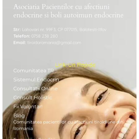
Asociatia Pacientilor cu afectiuni
endocrine si boli autoimun endocrine
Str:
Lahovari nr. 99F3, CP 077015, Balotesti-Ilfov
Telefon:
0758 238 280
Email:
tiroidaromania@gmail.com
Link-Uri Rapide
Comunitatea TR
Sistemul Endocrin
Consultatii Online
Consult Holistic
Fii Voluntar!
Blog
Comunitatea pacientilor cu afectiuni tiroidiene din
Romania