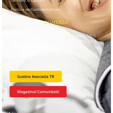
Termenii si Conditii
Politica de Confidentialitate
DONEAZA
RON RO95BTRLRONCRT0594053301
EURO RO45BTRLEURCRT0594053301
Banca:
Banca Transilvania
Beneficiar:
Asociaţia Tiroida Romania
Sustine Asociatia TR
Magazinul Comunitatii