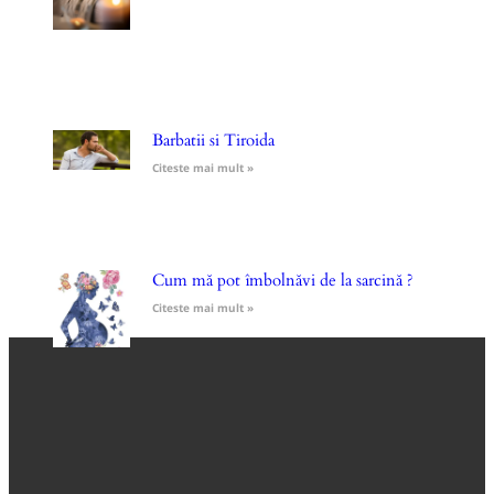
Barbatii si Tiroida
Citeste mai mult »
Cum mă pot îmbolnăvi de la sarcină ?
Citeste mai mult »