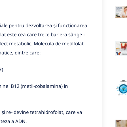
iale pentru dezvoltarea și funcționarea
at este cea care trece bariera sânge -
efect metabolic. Molecula de metilfolat
atice, dintre care:
R)
minei B12 (metil-cobalamina) in
i re- devine tetrahidrofolat, care va
inteza a ADN.