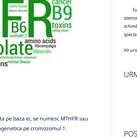
Sunte
aseman
schimb
specia
Va ura
URM
izata pe baza ei, se numesc MTHFR sau
itogenetica pe cromozomul 1.
POS