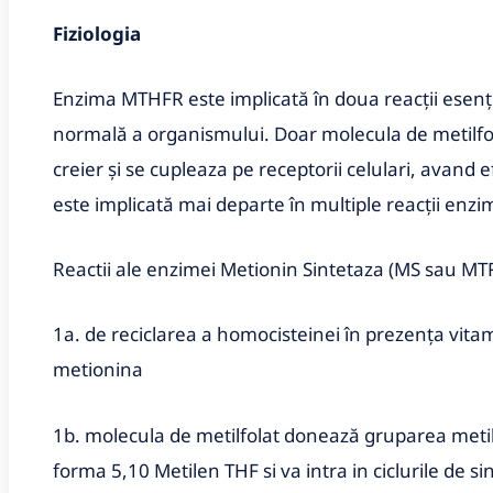
Fiziologia
Enzima MTHFR este implicată în doua reacții esenț
normală a organismului. Doar molecula de metilfol
creier și se cupleaza pe receptorii celulari, avand 
este implicată mai departe în multiple reacții enzim
Reactii ale enzimei Metionin Sintetaza (MS sau MT
1a. de reciclarea a homocisteinei în prezența vita
metionina
1b. molecula de metilfolat donează gruparea metil ș
forma 5,10 Metilen THF si va intra in ciclurile de s