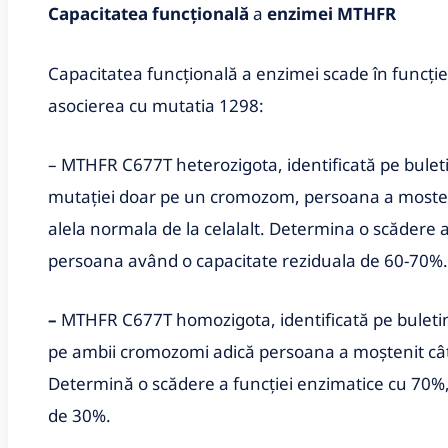
Capacitatea funcțională
a
enzimei MTHFR
Capacitatea funcțională a enzimei scade în funcție
asocierea cu mutatia 1298:
– MTHFR C677T heterozigota, identificată pe buleti
mutației doar pe un cromozom, persoana a mosteni
alela normala de la celalalt. Determina o scădere 
persoana având o capacitate reziduala de 60-70%.
–
MTHFR C677T homozigota, identificată pe buletin
pe ambii cromozomi adică persoana a moștenit câte
Determină o scădere a funcției enzimatice cu 70%
de 30%.