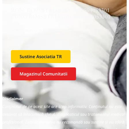
RON RO95BTRLRONCRT0594053301
EURO RO45BTRLEURCRT0594053301
Banca:
Banca Transilvania
Beneficiar:
Asociaţia Tiroida Romania
Sustine Asociatia TR
Magazinul Comunitatii
Disclaimer
Conținutul de pe acest site are scop informativ. Conținutul nu este
destinat să înlocuiască sfatul, diagnosticul sau tratamentul medical
profesional. Tiroida Romania nu recomandă sau susține și nu oferă