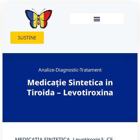
SUSTINE
Analize-Diagnostic-Tratament
Medicație Sintetica in
Tiroida – Levotiroxina
MEDICATIA SINTETICA -Levotiroxină, CE