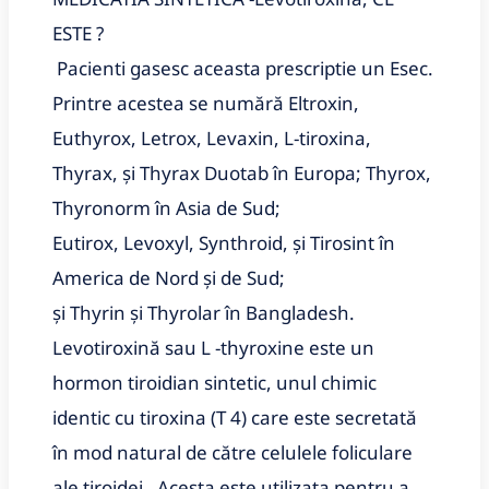
ESTE ?
Pacienti gasesc aceasta prescriptie un Esec.
Printre acestea se numără Eltroxin,
Euthyrox, Letrox, Levaxin, L-tiroxina,
Thyrax, și Thyrax Duotab în Europa; Thyrox,
Thyronorm în Asia de Sud;
Eutirox, Levoxyl, Synthroid, și Tirosint în
America de Nord și de Sud;
și Thyrin și Thyrolar în Bangladesh.
Levotiroxină sau L -thyroxine este un
hormon tiroidian sintetic, unul chimic
identic cu tiroxina (T 4) care este secretată
în mod natural de către celulele foliculare
ale tiroidei . Acesta este utilizata pentru a