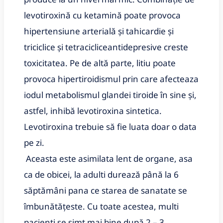
levotiroxină cu ketamină poate provoca
hipertensiune arterială și tahicardie și
triciclice și tetracicliceantidepresive creste
toxicitatea. Pe de altă parte, litiu poate
provoca hipertiroidismul prin care afecteaza
iodul metabolismul glandei tiroide în sine și,
astfel, inhibă levotiroxina sintetica.
Levotiroxina trebuie să fie luata doar o data
pe zi.
Aceasta este asimilata lent de organe, asa
ca de obicei, la adulti durează până la 6
săptămâni pana ce starea de sanatate se
îmbunătățeste. Cu toate acestea, multi
pacienti se simt mai bine după 2 – 3