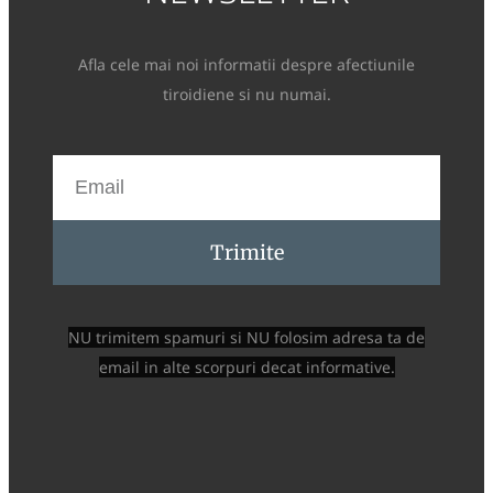
Afla cele mai noi informatii despre afectiunile
tiroidiene si nu numai.
Trimite
NU trimitem spamuri si NU folosim adresa ta de
email in alte scorpuri decat informative.