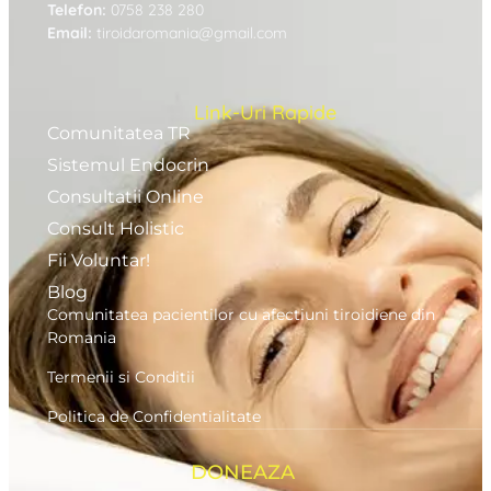
Telefon:
0758 238 280
Email:
tiroidaromania@gmail.com
Link-Uri Rapide
Comunitatea TR
Sistemul Endocrin
Consultatii Online
Consult Holistic
Fii Voluntar!
Blog
Comunitatea pacientilor cu afectiuni tiroidiene din
Romania
Termenii si Conditii
Politica de Confidentialitate
DONEAZA