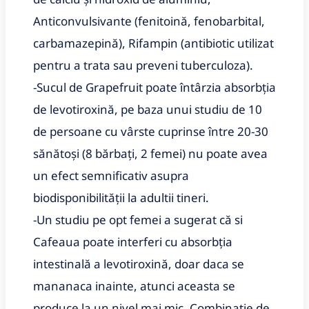
Anticonvulsivante (fenitoină, fenobarbital,
carbamazepină), Rifampin (antibiotic utilizat
pentru a trata sau preveni tuberculoza).
-Sucul de Grapefruit poate întârzia absorbția
de levotiroxină, pe baza unui studiu de 10
de persoane cu vârste cuprinse între 20-30
sănătoși (8 bărbați, 2 femei) nu poate avea
un efect semnificativ asupra
biodisponibilității la adultii tineri.
-Un studiu pe opt femei a sugerat că si
Cafeaua poate interferi cu absorbția
intestinală a levotiroxină, doar daca se
mananaca inainte, atunci aceasta se
produce la un nivel mai mic. Combinație de