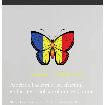
Asociatia Tiroida Romania
Asociatia Pacientilor cu afectiuni
endocrine si boli autoimun endocrine
Str:
Lahovari nr. 99F3, CP 077015, Balotesti-Ilfov