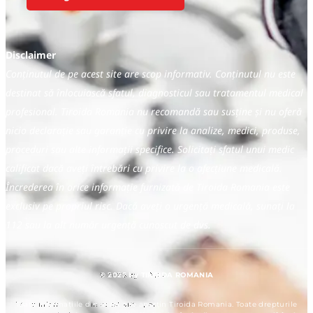
Disclaimer
Conținutul de pe acest site are scop informativ. Conținutul nu este
destinat să înlocuiască sfatul, diagnosticul sau tratamentul medical
profesional. Tiroida Romania nu recomandă sau susține și nu oferă
nicio declarație sau garanție cu privire la analize, medici, produse,
proceduri sau alte informații specifice. Solicitați sfatul unui medic
calificat dacă aveți întrebări cu privire la o afecțiune medicală.
Încrederea în orice informație furnizată de Tiroida Romania este
exclusiv pe propriul risc. Dacă aveți o urgență medicală, sunați la
112 sau la alt număr urgență cunoscut de dvs.
© 2025 by TIROIDA ROMANIA
Toate informațiile din acest site aparțin Tiroida Romania. Toate drepturile