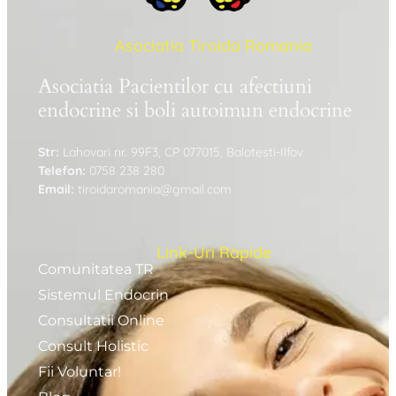
Asociatia Tiroida Romania
Asociatia Pacientilor cu afectiuni
endocrine si boli autoimun endocrine
Str:
Lahovari nr. 99F3, CP 077015, Balotesti-Ilfov
Telefon:
0758 238 280
Email:
tiroidaromania@gmail.com
Link-Uri Rapide
Comunitatea TR
Sistemul Endocrin
Consultatii Online
Consult Holistic
Fii Voluntar!