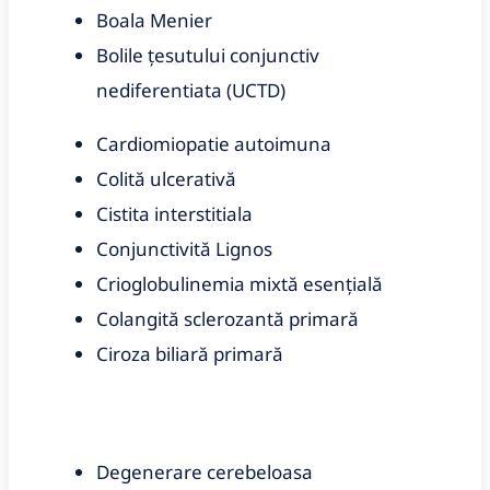
Boala Menier
Bolile țesutului conjunctiv
nediferentiata (UCTD)
Cardiomiopatie autoimuna
Colită ulcerativă
Cistita intersti
tiala
Conjunctivită Lignos
Crioglobulinemia mixtă esențială
Colangită sclerozantă primară
Ciroza biliară primară
Degenerare cerebeloasa