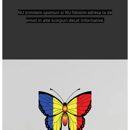
NU trimitem spamuri si NU folosim adresa ta de
email in alte scorpuri decat informative.