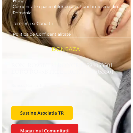
Blog
Comunitatea pacientilor cu afectiuni tiroidiene din
Romania
Termenii si Conditii
Politica de Confidentialitate
DONEAZA
RON RO95BTRLRONCRT0594053301
EURO RO45BTRLEURCRT0594053301
Banca:
Banca Transilvania
Beneficiar:
Asociaţia Tiroida Romania
Sustine Asociatia TR
Magazinul Comunitatii