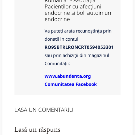
Romania" - Asociația
Pacienților cu afecțiuni
endocrine si boli autoimun
endocrine
Va puteți arata recunoștința prin
donații in contul
RO95BTRLRONCRT0594053301
sau prin achiziții din magazinul
Comunității:
www.abundenta.org
Comunitatea Facebook
LASA UN COMENTARIU
Lasă un răspuns