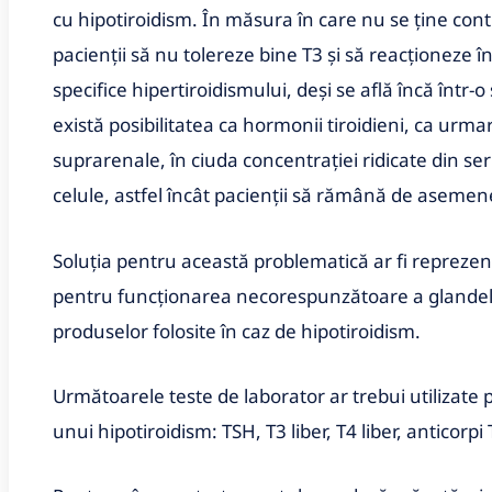
cu hipotiroidism. În măsura în care nu se ţine cont 
pacienţii să nu tolereze bine T3 şi să reacţionez
specifice hipertiroidismului, deşi se află încă într-o
există posibilitatea ca hormonii tiroidieni, ca urma
suprarenale, în ciuda concentraţiei ridicate din se
celule, astfel încât pacienţii să rămână de asemene
Soluţia pentru această problematică ar fi reprez
pentru funcţionarea necorespunzătoare a glandel
produselor folosite în caz de hipotiroidism.
Următoarele teste de laborator ar trebui utilizate
unui hipotiroidism: TSH, T3 liber, T4 liber, anticorpi