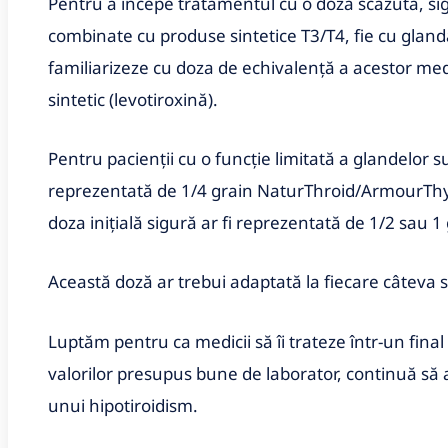
Pentru a începe tratamentul cu o doză scăzută, sigu
combinate cu produse sintetice T3/T4, fie cu glanda
familiarizeze cu doza de echivalenţă a acestor me
sintetic (levotiroxină).
Pentru pacienţii cu o funcţie limitată a glandelor su
reprezentată de 1/4 grain NaturThroid/ArmourThyroid
doza iniţială sigură ar fi reprezentată de 1/2 sau 1 
Această doză ar trebui adaptată la fiecare câteva
Luptăm pentru ca medicii să îi trateze într-un final 
valorilor presupus bune de laborator, continuă să
unui hipotiroidism.