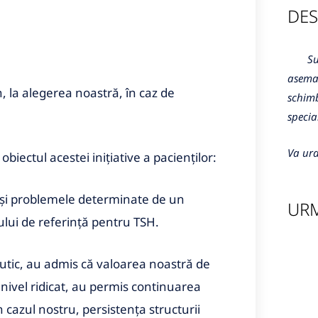
DES
Sunte
aseman
la alegerea noastră, în caz de
schimb
specia
Va ura
biectul acestei iniţiative a pacienţilor:
 şi problemele determinate de un
URM
lui de referinţă pentru TSH.
eutic, au admis că valoarea noastră de
nivel ridicat, au permis continuarea
 cazul nostru, persistenţa structurii