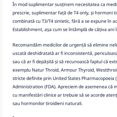
În mod suplimentar susţinem necesitatea ca medici
prescrie, suplimentar faţă de T4 only, şi hormoni t
combinată cu T3/T4 sintetic, fără a se expune în 
Establishment, aşa cum se întâmplă de câţiva ani î
Recomandăm medicilor de urgenţă să elimine neîn
uscată deshidratată ar fi inconsistentă, periculoas
sau că ar fi depăşită şi să recunoască faptul că ext
exemplu Natur Throid, Armour Thyroid, Westthroid 
stricte definite prin United States Pharmacopoeia 
Administration (FDA). Apreciem de asemenea că med
cu manifestări clinice ar trebuie să se acorde aten
sau hormonilor tiroidieni naturali.