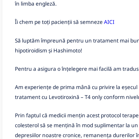
în limba engleză.
Îi chem pe toţi pacienţii să semneze
AICI
Să luptăm împreună pentru un tratament mai bun, 
hipotiroidism şi Hashimoto!
Pentru a asigura o înţelegere mai facilă am tradus o
Am experienţe de prima mână cu privire la eşecul
tratament cu Levotiroxină – T4 only conform nivelu
Prin faptul că medicii menţin acest protocol terap
colesterol să se menţină în mod suplimentar la un 
depresiilor noastre cronice, remanenţa durerilor în