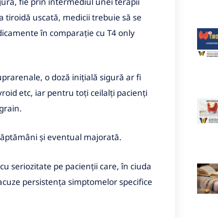
ră, fie prin intermediul unei terapii
 tiroidă uscată, medicii trebuie să se
dicamente în comparaţie cu T4 only
prarenale, o doză iniţială sigură ar fi
 etc, iar pentru toţi ceilalţi pacienţi
grain.
 săptămâni şi eventual majorată.
cu seriozitate pe pacienţii care, în ciuda
 acuze persistenţa simptomelor specifice