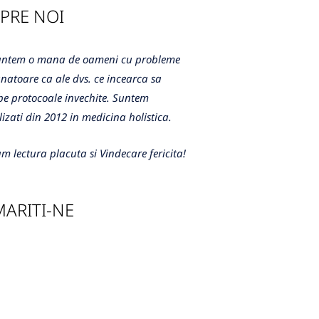
PRE NOI
m o mana de oameni cu probleme
atoare ca ale dvs. ce incearca sa
e protocoale invechite. Suntem
lizati din 2012 in medicina holistica.
m lectura placuta si Vindecare fericita!
ARITI-NE