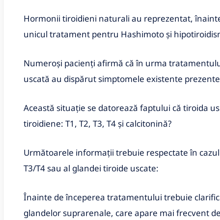
Hormonii tiroidieni naturali au reprezentat, înain
unicul tratament pentru Hashimoto şi hipotiroidis
Numeroşi pacienţi afirmă că în urma tratamentulu
uscată au dispărut simptomele existente prezente
Această situaţie se datorează faptului că tiroida u
tiroidiene: T1, T2, T3, T4 şi calcitonină?
Următoarele informaţii trebuie respectate în cazul
T3/T4 sau al glandei tiroide uscate:
Înainte de începerea tratamentului trebuie clarifi
glandelor suprarenale, care apare mai frecvent de