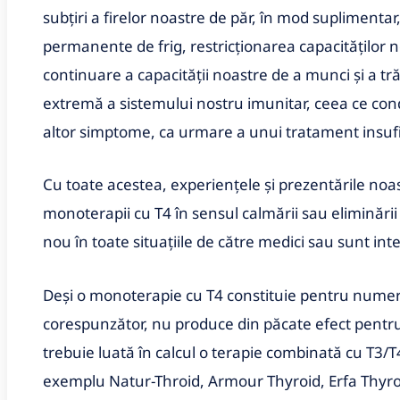
subţiri a firelor noastre de păr, în mod suplimenta
permanente de frig, restricţionarea capacităţilor n
continuare a capacităţii noastre de a munci şi a t
extremă a sistemului nostru imunitar, ceea ce co
altor simptome, ca urmare a unui tratament insufic
Cu toate acestea, experienţele şi prezentările noas
monoterapii cu T4 în sensul calmării sau eliminări
nou în toate situaţiile de către medici sau sunt in
Deşi o monoterapie cu T4 constituie pentru numer
corespunzător, nu produce din păcate efect pentru 
trebuie luată în calcul o terapie combinată cu T3/T
exemplu Natur-Throid, Armour Thyroid, Erfa Thyro