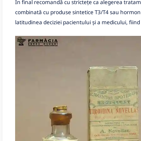
În final recomandă cu stricteţe ca alegerea tratam
combinată cu produse sintetice T3/T4 sau hormoni ti
latitudinea deciziei pacientului şi a medicului, fiind