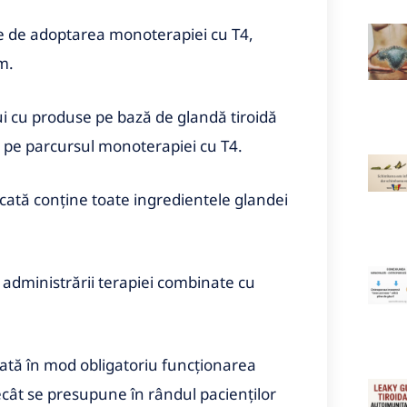
te de adoptarea monoterapiei cu T4,
m.
i cu produse pe bază de glandă tiroidă
 pe parcursul monoterapiei cu T4.
scată conţine toate ingredientele glandei
 administrării terapiei combinate cu
cată în mod obligatoriu funcţionarea
cât se presupune în rândul pacienţilor