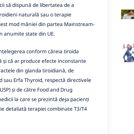
i să dispună de libertatea de a
iroidieni naturală sau o terapie
acest mod mâniei din partea Mainstream-
n anumite state din UE.
ţelegerea conform căreia tiroida
ă şi că ar produce efecte inconstante
ractele din glanda tiroidiană, de
sau Erfa Thyroid, respectă directivele
(USP) şi de către Food and Drug
icii la care se prezintă deja pacienţi
ţie detaliată terapiei combinate T3/T4