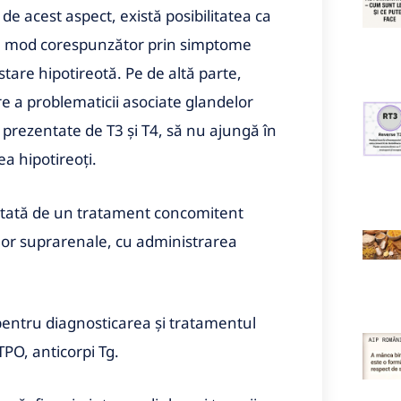
de acest aspect, există posibilitatea ca
e în mod corespunzător prin simptome
 stare hipotireotă. Pe de altă parte,
re a problematicii asociate glandelor
r prezentate de T3 şi T4, să nu ajungă în
a hipotireoţi.
entată de un tratament concomitent
or suprarenale, cu administrarea
 pentru diagnosticarea şi tratamentul
 TPO, anticorpi Tg.