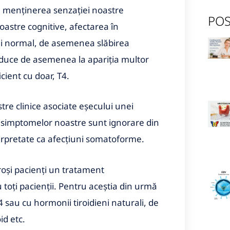
r, menţinerea senzaţiei noastre
POS
oastre cognitive, afectarea în
răi normal, de asemenea slăbirea
nduce de asemenea la apariţia multor
ient cu doar, T4.
tre clinice asociate eşecului unei
i simptomelor noastre sunt ignorare din
terpretate ca afecţiuni somatoforme.
oşi pacienţi un tratament
toţi pacienţii. Pentru aceştia din urmă
4 sau cu hormonii tiroidieni naturali, de
id etc.