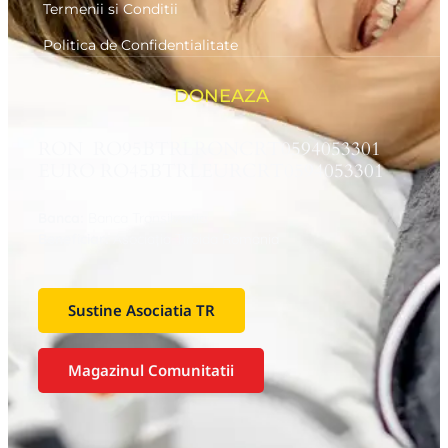
Termenii si Conditii
Politica de Confidentialitate
DONEAZA
RON RO95BTRLRONCRT0594053301
EURO RO45BTRLEURCRT0594053301
Banca:
Banca Transilvania
Beneficiar:
Asociaţia Tiroida Romania
Sustine Asociatia TR
Magazinul Comunitatii