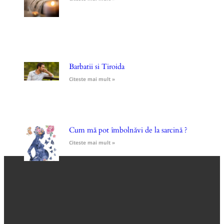
Barbatii si Tiroida
Citeste mai mult »
Cum mă pot îmbolnăvi de la sarcină ?
Citeste mai mult »