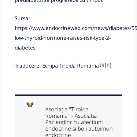
Sursa:
https://www.endocrineweb.com/news/diabetes/5
low-thyroid-hormone-raises-risk-type-2-
diabetes
Traducere: Echipa Tiroida România 🇷🇴
Asociația "Tiroida
Romania" - Asociația
Pacienților cu afecțiuni
endocrine si boli autoimun
endocrine