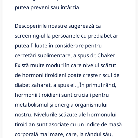
putea preveni sau întârzia.
Descoperirile noastre sugerează ca
screening-ul la persoanele cu prediabet ar
putea fi luate în considerare pentru
cercetări suplimentare, a spus dr. Chaker.
Există multe moduri în care nivelul scăzut
de hormoni tiroidieni poate crește riscul de
diabet zaharat, a spus el. „În primul rând,
hormonii tiroidieni sunt cruciali pentru
metabolismul și energia organismului
nostru. Nivelurile scăzute ale hormonului
tiroidian sunt asociate cu un indice de masă
corporală mai mare, care, la rândul său,