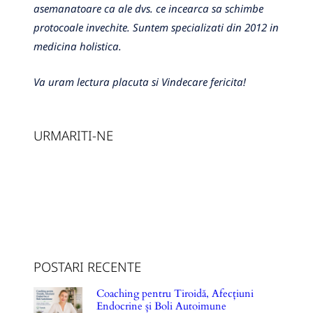
asemanatoare ca ale dvs. ce incearca sa schimbe
protocoale invechite. Suntem specializati din 2012 in
medicina holistica.
Va uram lectura placuta si Vindecare fericita!
URMARITI-NE
POSTARI RECENTE
Coaching pentru Tiroidă, Afecțiuni
Endocrine și Boli Autoimune