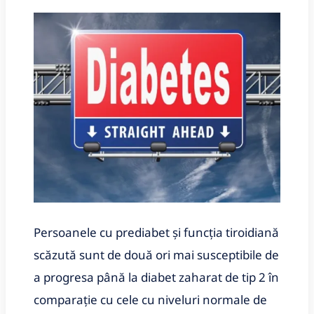
Persoanele cu prediabet și funcția tiroidiană
scăzută sunt de două ori mai susceptibile de
a progresa până la diabet zaharat de tip 2 în
comparație cu cele cu niveluri normale de