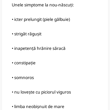
Unele simptome la nou-născuți:
• icter prelungit (piele gălbuie)
• strigăt răgușit
• inapetență hrănire săracă
• constipație
• somnoros
• nu lovește cu piciorul viguros
• limba neobișnuit de mare