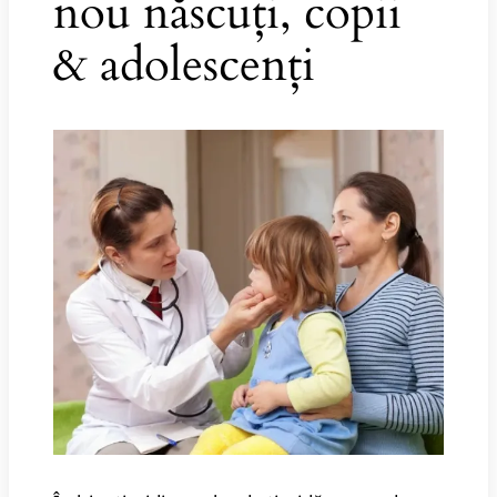
nou născuți, copii
& adolescenți