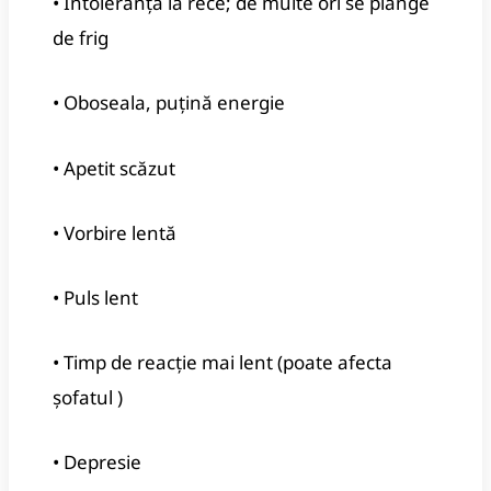
• Intoleranță la rece; de multe ori se plânge
de frig
• Oboseala, puțină energie
• Apetit scăzut
• Vorbire lentă
• Puls lent
• Timp de reacție mai lent (poate afecta
șofatul )
• Depresie